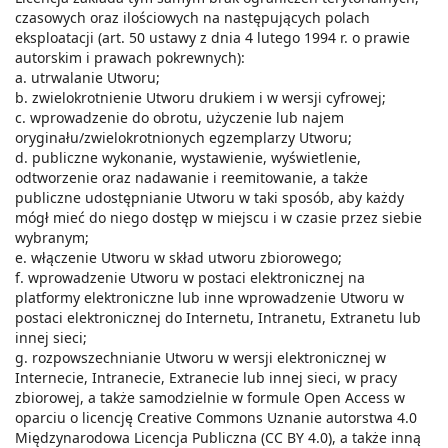
czasowych oraz ilościowych na następujących polach
eksploatacji (art. 50 ustawy z dnia 4 lutego 1994 r. o prawie
autorskim i prawach pokrewnych):
a. utrwalanie Utworu;
b. zwielokrotnienie Utworu drukiem i w wersji cyfrowej;
c. wprowadzenie do obrotu, użyczenie lub najem
oryginału/zwielokrotnionych egzemplarzy Utworu;
d. publiczne wykonanie, wystawienie, wyświetlenie,
odtworzenie oraz nadawanie i reemitowanie, a także
publiczne udostępnianie Utworu w taki sposób, aby każdy
mógł mieć do niego dostęp w miejscu i w czasie przez siebie
wybranym;
e. włączenie Utworu w skład utworu zbiorowego;
f. wprowadzenie Utworu w postaci elektronicznej na
platformy elektroniczne lub inne wprowadzenie Utworu w
postaci elektronicznej do Internetu, Intranetu, Extranetu lub
innej sieci;
g. rozpowszechnianie Utworu w wersji elektronicznej w
Internecie, Intranecie, Extranecie lub innej sieci, w pracy
zbiorowej, a także samodzielnie w formule Open Access w
oparciu o licencję Creative Commons Uznanie autorstwa 4.0
Międzynarodowa Licencja Publiczna (CC BY 4.0), a także inną