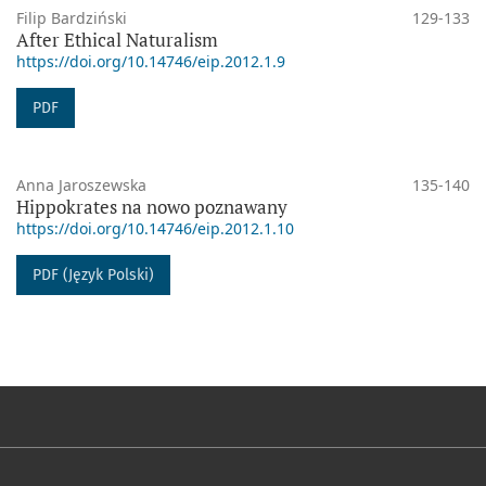
Filip Bardziński
129-133
After Ethical Naturalism
https://doi.org/10.14746/eip.2012.1.9
PDF
Anna Jaroszewska
135-140
Hippokrates na nowo poznawany
https://doi.org/10.14746/eip.2012.1.10
PDF (Język Polski)