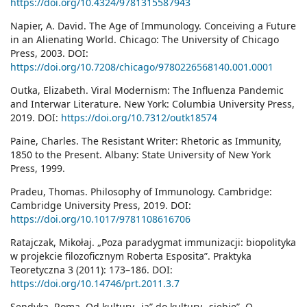
https://doi.org/10.4324/9781315587943
Napier, A. David. The Age of Immunology. Conceiving a Future
in an Alienating World. Chicago: The University of Chicago
Press, 2003. DOI:
https://doi.org/10.7208/chicago/9780226568140.001.0001
Outka, Elizabeth. Viral Modernism: The Influenza Pandemic
and Interwar Literature. New York: Columbia University Press,
2019. DOI:
https://doi.org/10.7312/outk18574
Paine, Charles. The Resistant Writer: Rhetoric as Immunity,
1850 to the Present. Albany: State University of New York
Press, 1999.
Pradeu, Thomas. Philosophy of Immunology. Cambridge:
Cambridge University Press, 2019. DOI:
https://doi.org/10.1017/9781108616706
Ratajczak, Mikołaj. „Poza paradygmat immunizacji: biopolityka
w projekcie filozoficznym Roberta Esposita”. Praktyka
Teoretyczna 3 (2011): 173–186. DOI:
https://doi.org/10.14746/prt.2011.3.7
Sendyka, Roma. Od kultury „ja” do kultury „siebie”. O