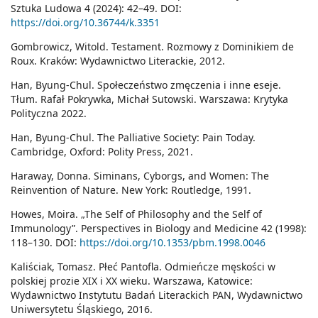
Sztuka Ludowa 4 (2024): 42–49. DOI:
https://doi.org/10.36744/k.3351
Gombrowicz, Witold. Testament. Rozmowy z Dominikiem de
Roux. Kraków: Wydawnictwo Literackie, 2012.
Han, Byung-Chul. Społeczeństwo zmęczenia i inne eseje.
Tłum. Rafał Pokrywka, Michał Sutowski. Warszawa: Krytyka
Polityczna 2022.
Han, Byung-Chul. The Palliative Society: Pain Today.
Cambridge, Oxford: Polity Press, 2021.
Haraway, Donna. Siminans, Cyborgs, and Women: The
Reinvention of Nature. New York: Routledge, 1991.
Howes, Moira. „The Self of Philosophy and the Self of
Immunology”. Perspectives in Biology and Medicine 42 (1998):
118–130. DOI:
https://doi.org/10.1353/pbm.1998.0046
Kaliściak, Tomasz. Płeć Pantofla. Odmieńcze męskości w
polskiej prozie XIX i XX wieku. Warszawa, Katowice:
Wydawnictwo Instytutu Badań Literackich PAN, Wydawnictwo
Uniwersytetu Śląskiego, 2016.