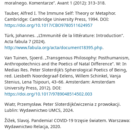
moralnego. Komentarze”. Avant 1 (2012): 313–318.
Tauber, Alfred I. The Immune Self: Theory or Metaphor.
Cambridge: Cambridge University Press, 1994. DOI:
https://doi.org/10.1017/CBO9780511624957
Türk, Johannes. „L’Immunité de la littérature: Introduction”.
Acta fabula 7 (2024).
http://www.fabula.org/acta/document18395.php
.
Van Tuinen, Sjoerd. „Transgenous Philosophy: Posthumanism,
Anthropotechnics and the Poetics of Natal Difference”. W: In
Medias Res. Peter Sloterdijk’s Spherological Poetics of Being,
red. Liesbeth Noordegraaf-Eelens, Willem Schinkel, Vanja
Stenius, Lena Tsipouri, 43–66. Amsterdam: Amsterdam
University Press, 2012). DOI:
https://doi.org/10.1017/9789048514502.003
Wiatr, Przemysław. Peter Sloterdijkćwiczenia z prowokacji.
Lublin: Wydawnictwo UMCS, 2024.
Žižek, Slavoj. Pandemia! COVID-19 trzęsie światem. Warszawa:
Wydawnictwo Relacja, 2020.