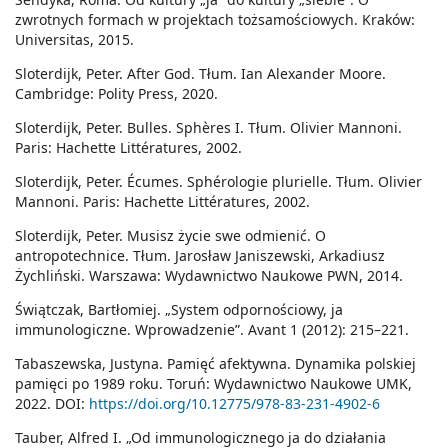
zwrotnych formach w projektach tożsamościowych. Kraków:
Universitas, 2015.
Sloterdijk, Peter. After God. Tłum. Ian Alexander Moore.
Cambridge: Polity Press, 2020.
Sloterdijk, Peter. Bulles. Sphères I. Tłum. Olivier Mannoni.
Paris: Hachette Littératures, 2002.
Sloterdijk, Peter. Écumes. Sphérologie plurielle. Tłum. Olivier
Mannoni. Paris: Hachette Littératures, 2002.
Sloterdijk, Peter. Musisz życie swe odmienić. O
antropotechnice. Tłum. Jarosław Janiszewski, Arkadiusz
Żychliński. Warszawa: Wydawnictwo Naukowe PWN, 2014.
Świątczak, Bartłomiej. „System odpornościowy, ja
immunologiczne. Wprowadzenie”. Avant 1 (2012): 215–221.
Tabaszewska, Justyna. Pamięć afektywna. Dynamika polskiej
pamięci po 1989 roku. Toruń: Wydawnictwo Naukowe UMK,
2022. DOI:
https://doi.org/10.12775/978-83-231-4902-6
Tauber, Alfred I. „Od immunologicznego ja do działania