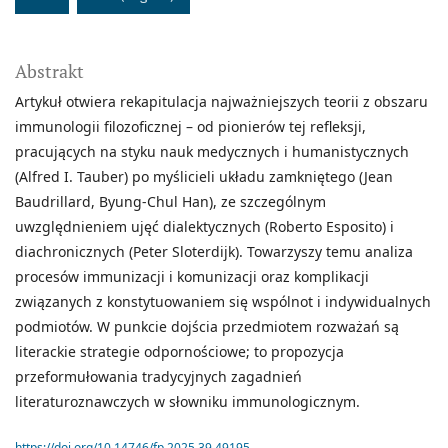
Abstrakt
Artykuł otwiera rekapitulacja najważniejszych teorii z obszaru
immunologii filozoficznej – od pionierów tej refleksji,
pracujących na styku nauk medycznych i humanistycznych
(Alfred I. Tauber) po myślicieli układu zamkniętego (Jean
Baudrillard, Byung-Chul Han), ze szczególnym
uwzględnieniem ujęć dialektycznych (Roberto Esposito) i
diachronicznych (Peter Sloterdijk). Towarzyszy temu analiza
procesów immunizacji i komunizacji oraz komplikacji
związanych z konstytuowaniem się wspólnot i indywidualnych
podmiotów. W punkcie dojścia przedmiotem rozważań są
literackie strategie odpornościowe; to propozycja
przeformułowania tradycyjnych zagadnień
literaturoznawczych w słowniku immunologicznym.
https://doi.org/10.14746/fp.2025.39.49195