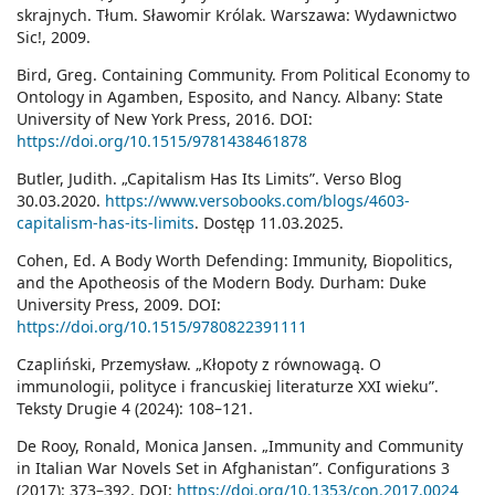
skrajnych. Tłum. Sławomir Królak. Warszawa: Wydawnictwo
Sic!, 2009.
Bird, Greg. Containing Community. From Political Economy to
Ontology in Agamben, Esposito, and Nancy. Albany: State
University of New York Press, 2016. DOI:
https://doi.org/10.1515/9781438461878
Butler, Judith. „Capitalism Has Its Limits”. Verso Blog
30.03.2020.
https://www.versobooks.com/blogs/4603-
capitalism-has-its-limits
. Dostęp 11.03.2025.
Cohen, Ed. A Body Worth Defending: Immunity, Biopolitics,
and the Apotheosis of the Modern Body. Durham: Duke
University Press, 2009. DOI:
https://doi.org/10.1515/9780822391111
Czapliński, Przemysław. „Kłopoty z równowagą. O
immunologii, polityce i francuskiej literaturze XXI wieku”.
Teksty Drugie 4 (2024): 108–121.
De Rooy, Ronald, Monica Jansen. „Immunity and Community
in Italian War Novels Set in Afghanistan”. Configurations 3
(2017): 373–392. DOI:
https://doi.org/10.1353/con.2017.0024