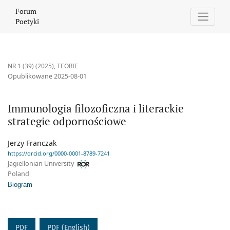
Immunologia filozoficzna i literackie strategie odpornościowe
Forum
Poetyki
NR 1 (39) (2025)
,
TEORIE
Opublikowane 2025-08-01
Immunologia filozoficzna i literackie
strategie odpornościowe
Jerzy Franczak
https://orcid.org/0000-0001-8789-7241
Jagiellonian University
Poland
Biogram
PDF
PDF (English)