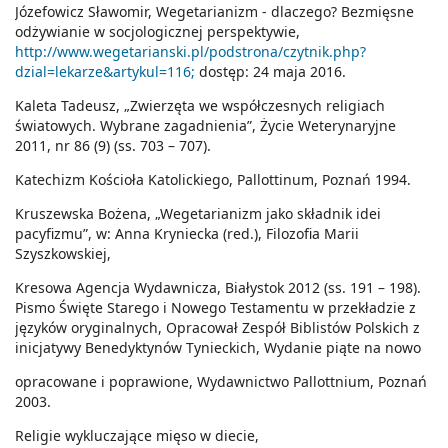
Józefowicz Sławomir, Wegetarianizm - dlaczego? Bezmięsne
odżywianie w socjologicznej perspektywie,
http://www.wegetarianski.pl/podstrona/czytnik.php?
dzial=lekarze&artykul=116;
dostęp: 24 maja 2016.
Kaleta Tadeusz, „Zwierzęta we współczesnych religiach
światowych. Wybrane zagadnienia”, Życie Weterynaryjne
2011, nr 86 (9) (ss. 703 – 707).
Katechizm Kościoła Katolickiego, Pallottinum, Poznań 1994.
Kruszewska Bożena, „Wegetarianizm jako składnik idei
pacyfizmu”, w: Anna Kryniecka (red.), Filozofia Marii
Szyszkowskiej,
Kresowa Agencja Wydawnicza, Białystok 2012 (ss. 191 – 198).
Pismo Święte Starego i Nowego Testamentu w przekładzie z
języków oryginalnych, Opracował Zespół Biblistów Polskich z
inicjatywy Benedyktynów Tynieckich, Wydanie piąte na nowo
opracowane i poprawione, Wydawnictwo Pallottnium, Poznań
2003.
Religie wykluczające mięso w diecie,