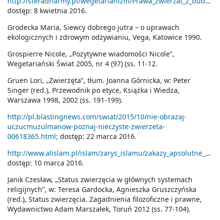
http://sferadharmy.pl/wegetarianizm/Prawa_zwierzat_z_buddyjskiej_perspektywy;
dostęp: 8 kwietnia 2016.
Grodecka Maria, Siewcy dobrego jutra – o uprawach
ekologicznych i zdrowym odżywianiu, Vega, Katowice 1990.
Grospierre Nicole, „Pozytywne wiadomości Nicole”,
Wegetariański Świat 2005, nr 4 (97) (ss. 11-12.
Gruen Lori, „Zwierzęta”, tłum. Joanna Górnicka, w: Peter
Singer (red.), Przewodnik po etyce, Książka i Wiedza,
Warszawa 1998, 2002 (ss. 191-199).
http://pl.blastingnews.com/swiat/2015/10/nie-obrazaj-
uczucmuzulmanow-poznaj-nieczyste-zwierzeta-
00618365.html;
dostęp: 22 marca 2016.
http://www.alislam.pl/islam/zarys_islamu/zakazy_apsolutne_w_islamie;
dostęp: 10 marca 2016.
Janik Czesław, „Status zwierzęcia w głównych systemach
religijnych”, w: Teresa Gardocka, Agnieszka Gruszczyńska
(red.), Status zwierzęcia. Zagadnienia filozoficzne i prawne,
Wydawnictwo Adam Marszałek, Toruń 2012 (ss. 77-104).