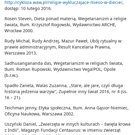
http://cykloza.waw.pl/religie-wykluczajace-mieso-w-diecie/
,
dostęp: 10 lutego 2016.
Rosen Steven, Dieta ponad materią. Wegetarianizm a religie
świata, tłum. Krzysztof Rogowski, Wydawnictwo ARCHE,
Wrocław 2000.
Rudy Michał, Rudy Andrzej, Mazur Paweł, Ubój rytualny w
prawie administracyjnym, Result Kancelaria Prawna,
Warszawa 2013.
Sadhusangananda das, Wegetarianizm w religiach świata,
tłum. Roman Rupowski, Wydawnictwo Vega!POL, Opole
(b.r.w.).
Spadło Żaneta, Walas Zuzanna, „Stare, ale jare, czyli długa
historia jedzenia warzyw”, Zupełnie inny świat 2016, nr 4 (ss.
16 – 21).
Teichman Jenny, Etyka społeczna, tłum. Anna Gąsior-Niemiec,
Oficyna Naukowa, Warszawa 2002.
Uszyński Daniel, „Zwierzęta w innych kulturach – święta krowa
z Indii”, Magazyn Fundacji Centaurus: w imieniu zwierząt