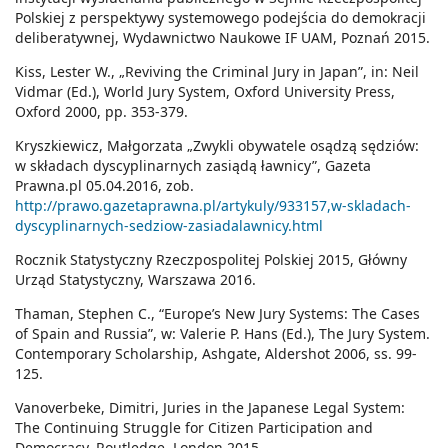
Polskiej z perspektywy systemowego podejścia do demokracji
deliberatywnej, Wydawnictwo Naukowe IF UAM, Poznań 2015.
Kiss, Lester W., „Reviving the Criminal Jury in Japan”, in: Neil
Vidmar (Ed.), World Jury System, Oxford University Press,
Oxford 2000, pp. 353-379.
Kryszkiewicz, Małgorzata „Zwykli obywatele osądzą sędziów:
w składach dyscyplinarnych zasiądą ławnicy”, Gazeta
Prawna.pl 05.04.2016, zob.
http://prawo.gazetaprawna.pl/artykuly/933157,w-skladach-
dyscyplinarnych-sedziow-zasiadalawnicy.html
Rocznik Statystyczny Rzeczpospolitej Polskiej 2015, Główny
Urząd Statystyczny, Warszawa 2016.
Thaman, Stephen C., “Europe’s New Jury Systems: The Cases
of Spain and Russia”, w: Valerie P. Hans (Ed.), The Jury System.
Contemporary Scholarship, Ashgate, Aldershot 2006, ss. 99-
125.
Vanoverbeke, Dimitri, Juries in the Japanese Legal System:
The Continuing Struggle for Citizen Participation and
Democracy, Routledge, London 2015.