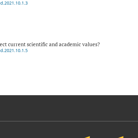
ed.2021.10.1.3
ect current scientific and academic values?
ed.2021.10.1.5