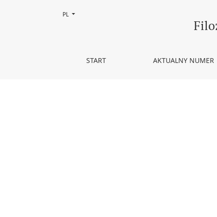
Zmień język, obecnie wybrany to:
PL
Tom 10 Nr 1 (2021)
Filo
START
AKTUALNY NUMER