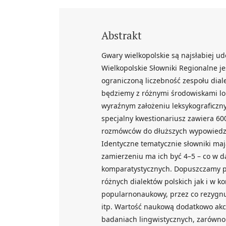
Abstrakt
Gwary wielkopolskie są najsłabiej u
Wielkopolskie Słowniki Regionalne je
ograniczoną liczebność zespołu dial
będziemy z różnymi środowiskami lok
wyraźnym założeniu leksykograficzn
specjalny kwestionariusz zawiera 6
rozmówców do dłuższych wypowiedzi
Identyczne tematycznie słowniki maj
zamierzeniu ma ich być 4–5 – co w d
komparatystycznych. Dopuszczamy p
różnych dialektów polskich jak i w k
popularnonaukowy, przez co rezygnu
itp. Wartość naukową dodatkowo akc
badaniach lingwistycznych, zarówno d