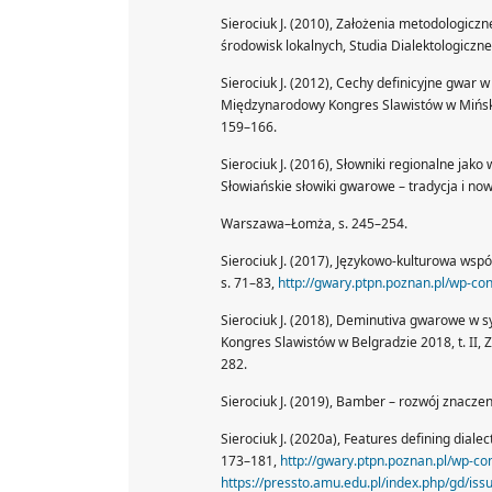
Sierociuk J. (2010), Założenia metodologic
środowisk lokalnych, Studia Dialektologiczne, 
Sierociuk J. (2012), Cechy definicyjne gwar
Międzynarodowy Kongres Slawistów w Mińsku 2
159–166.
Sierociuk J. (2016), Słowniki regionalne jak
Słowiańskie słowiki gwarowe – tradycja i no
Warszawa–Łomża, s. 245–254.
Sierociuk J. (2017), Językowo-kulturowa wspó
s. 71–83,
http://gwary.ptpn.poznan.pl/wp-co
Sierociuk J. (2018), Deminutiva gwarowe w s
Kongres Slawistów w Belgradzie 2018, t. II, Z
282.
Sierociuk J. (2019), Bamber – rozwój znacze
Sierociuk J. (2020a), Features defining dialec
173–181,
http://gwary.ptpn.poznan.pl/wp-co
https://pressto.amu.edu.pl/index.php/gd/is