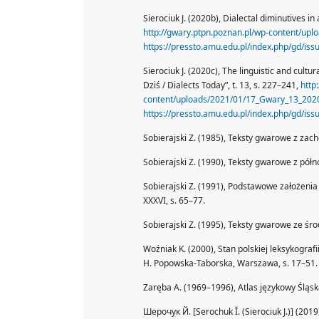
Sierociuk J. (2020b), Dialectal diminutives in
http://gwary.ptpn.poznan.pl/wp-content/upl
https://pressto.amu.edu.pl/index.php/gd/is
Sierociuk J. (2020c), The linguistic and cult
Dziś / Dialects Today”, t. 13, s. 227–241,
http
content/uploads/2021/01/17_Gwary_13_2020_
https://pressto.amu.edu.pl/index.php/gd/is
Sobierajski Z. (1985), Teksty gwarowe z z
Sobierajski Z. (1990), Teksty gwarowe z pó
Sobierajski Z. (1991), Podstawowe założenia
XXXVI, s. 65–77.
Sobierajski Z. (1995), Teksty gwarowe ze śr
Woźniak K. (2000), Stan polskiej leksykograf
H. Popowska-Taborska, Warszawa, s. 17–51.
Zaręba A. (1969–1996), Atlas językowy Śląsk
Шерочук Й. [Serochuk Ĭ. (Sierociuk J.)] (