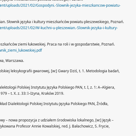
tent/uploads/2021/02/Gospodyni.-Slownik-jezyka-mieszkancow-powiatu-
wian. Słownik języka i kultury mieszkańców powiatu pleszewskiego, Poznań.
ent/uploads/2021/02/W-kuchni-u-pleszewian.-Slownik-jezyka-i-kultury-
ieszkańców ziemi łukowskiej. Praca na roli i w gospodarstwie, Poznań.
wnik_ziemi_lukowskiej.pdf
owa, Warszawa.
lskiej leksykografii gwarowej, [w:] Gwary Dziś, t. 1. Metodologia badań,
ektologii Polskiej Instytutu Języka Polskiego PAN, t. I, z. 1: A–Algiera,
– t. X. z. 33: I–Iżyna, Kraków 2019.
ład Dialektologii Polskiej Instytutu Języka Polskiego PAN, Źródła,
owy – nowa propozycja z udziałem środowiska lokalnego, [w:] Język –
kowana Profesor Annie Kowalskiej, red. J. Bałachowicz, S. Frycie,