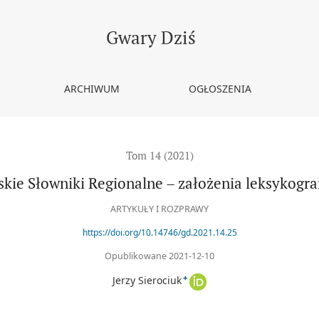
sykograficzne serii
Gwary Dziś
ARCHIWUM
OGŁOSZENIA
Tom 14 (2021)
kie Słowniki Regionalne – założenia leksykograf
ARTYKUŁY I ROZPRAWY
https://doi.org/10.14746/gd.2021.14.25
Opublikowane 2021-12-10
+
Jerzy Sierociuk