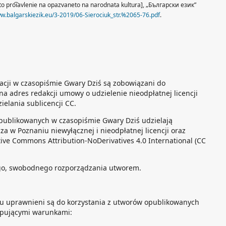
to pro͡iavlenie na opazvaneto na narodnata kultura], „Български език”
ww.balgarskiezik.eu/3-2019/06-Sierociuk_str.%2065-76.pdf
.
kacji w czasopiśmie Gwary Dziś są zobowiązani do
na adres redakcji umowy o udzielenie nieodpłatnej licencji
elania sublicencji CC.
publikowanych w czasopiśmie Gwary Dziś udzielają
a w Poznaniu niewyłącznej i nieodpłatnej licencji oraz
tive Commons Attribution-NoDerivatives 4.0 International (CC
go, swobodnego rozporządzania utworem.
tu uprawnieni są do korzystania z utworów opublikowanych
ępującymi warunkami: