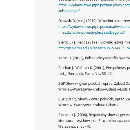
https://wydawnictwo.ptpn.poznan.pl/wp-con
kolskiego.pdf
Osowski B. (red.) (2019), W kuchni u plesze
https://wydawnictwo.ptpn.poznan.pl/wp-cont
mieszkancow-powiatu-pleszewskiego.pdf
Sierociuk J. (red.) (2019a), Słownik języka m
http://psp.amu.edu.pl/asset/public/1413/Slo
Karaś H. (2011), Polska leksykografia gwar
Reichan J., Woźniak K. (2001), Perspektywy po
red. J. Sierociuk, Poznań, s. 33–42.
SGP, Słownik gwar polskich, oprac. Zakład Dial
Wrocław–Warszawa–Kraków–Gdańsk–Łódź 1979 
SGP (1977), Słownik gwar polskich, oprac. Zak
Wrocław–Warszawa–Kraków–Gdańsk.
Sierociuk J. (2006), Regionalny słownik gwar
literatura – wychowanie. Praca zbiorowa dedy
Warszawa, s. 65–70.