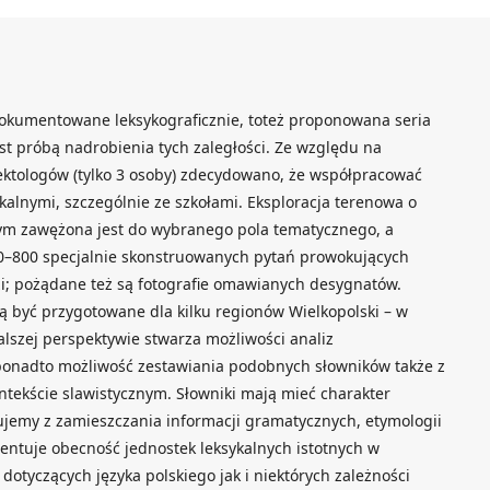
dokumentowane leksykograficznie, toteż proponowana seria
st próbą nadrobienia tych zaległości. Ze względu na
ektologów (tylko 3 osoby) zdecydowano, że współpracować
alnymi, szczególnie ze szkołami. Eksploracja terenowa o
ym zawężona jest do wybranego pola tematycznego, a
00–800 specjalnie skonstruowanych pytań prowokujących
; pożądane też są fotografie omawianych desygnatów.
ą być przygotowane dla kilku regionów Wielkopolski – w
alszej perspektywie stwarza możliwości analiz
onadto możliwość zestawiania podobnych słowników także z
ontekście slawistycznym. Słowniki mają mieć charakter
jemy z zamieszczania informacji gramatycznych, etymologii
entuje obecność jednostek leksykalnych istotnych w
otyczących języka polskiego jak i niektórych zależności