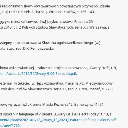
zne regionalnych słowników gwarowych powstających przy współudziale
t. IV, red. H. Kurek, A. Tyrpa, J. Wronicz, Kraków, s. 135–143.
 w języku mieszkańców wsi, [w:] Językoznawstwo. Prace na XV
013, t. I, Z Polskich Studiów Slawistycznych, seria XII, Warszawa, s.
o wstępny etap opracowania Słownika ogólnowielkopolskiego, [w:]
watorstwo, red. D.K. Rembiszewska,
lnota wsi słowiańskiej – założenia projektu badawczego, „Gwary Dziś”, t. 9,
ntent/uploads/2019/12/Gwary-9-06-Sierociuk.pdf
.
ystemie i w tekście, [w:] Językoznawstwo. Prace na XVI Międzynarodowy
 Polskich Studiów Slawistycznych, seria 13, red. Z. Greń, Poznań, s. 273–
niowy wyrazu, [w:] „Kronika Miasta Poznania” 2: Bambrzy, s. 41–54.
ts spoken in language of villagers. „Gwary Dziś /Dialects Today”, t. 13, s.
ntent/uploads/2021/01/12_Gwary_13_2020_Features-defining-dialects.pdf;
sue/view/1760
.