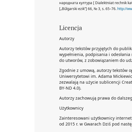
народната култура [ Dialektniiat rechnik ka
[„Bŭlgarski ezik”] 66, № 3, s. 65–76.
http://w
Licencja
Autorzy
Autorzy tekstów przyjętych do publi
wypełnienia, podpisania i odesłania 
do utworów, z zobowiązaniem do udzi
Zgodnie z umową, autorzy tekstów o
Uniwersytetowi im. Adama Mickiewicz
zezwalają na użycie sublicencji Crea
BY-ND 4.0).
Autorzy zachowują prawa do dalsze
Użytkownicy
Zainteresowani użytkownicy interne
od 2015 r. w Gwarach Dziś pod nast