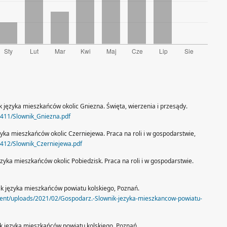
nik języka mieszkańców okolic Gniezna. Święta, wierzenia i przesądy.
/1411/Slownik_Gniezna.pdf
języka mieszkańców okolic Czerniejewa. Praca na roli i w gospodarstwie,
/1412/Slownik_Czerniejewa.pdf
języka mieszkańców okolic Pobiedzisk. Praca na roli i w gospodarstwie.
ik języka mieszkańców powiatu kolskiego, Poznań.
tent/uploads/2021/02/Gospodarz.-Slownik-jezyka-mieszkancow-powiatu-
ik języka mieszkańców powiatu kolskiego, Poznań.