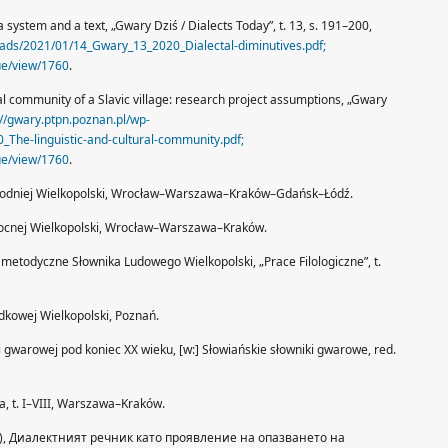
 a system and a text, „Gwary Dziś / Dialects Today”, t. 13, s. 191–200,
oads/2021/01/14_Gwary_13_2020_Dialectal-diminutives.pdf;
sue/view/1760
.
ural community of a Slavic village: research project assumptions, „Gwary
://gwary.ptpn.poznan.pl/wp-
The-linguistic-and-cultural-community.pdf;
sue/view/1760
.
achodniej Wielkopolski, Wrocław–Warszawa–Kraków–Gdańsk–Łódź.
łnocnej Wielkopolski, Wrocław–Warszawa–Kraków.
 metodyczne Słownika Ludowego Wielkopolski, „Prace Filologiczne”, t.
odkowej Wielkopolski, Poznań.
ii gwarowej pod koniec XX wieku, [w:] Słowiańskie słowniki gwarowe, red.
a, t. I–VIII, Warszawa–Kraków.
2019), Диалектният речник като проявление на опазването на