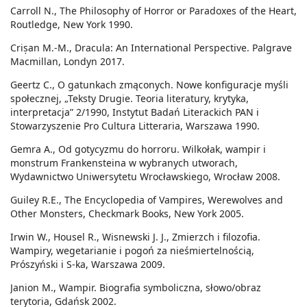
Carroll N., The Philosophy of Horror or Paradoxes of the Heart,
Routledge, New York 1990.
Crișan M.-M., Dracula: An International Perspective. Palgrave
Macmillan, Londyn 2017.
Geertz C., O gatunkach zmąconych. Nowe konfiguracje myśli
społecznej, „Teksty Drugie. Teoria literatury, krytyka,
interpretacja” 2/1990, Instytut Badań Literackich PAN i
Stowarzyszenie Pro Cultura Litteraria, Warszawa 1990.
Gemra A., Od gotycyzmu do horroru. Wilkołak, wampir i
monstrum Frankensteina w wybranych utworach,
Wydawnictwo Uniwersytetu Wrocławskiego, Wrocław 2008.
Guiley R.E., The Encyclopedia of Vampires, Werewolves and
Other Monsters, Checkmark Books, New York 2005.
Irwin W., Housel R., Wisnewski J. J., Zmierzch i filozofia.
Wampiry, wegetarianie i pogoń za nieśmiertelnością,
Prószyński i S-ka, Warszawa 2009.
Janion M., Wampir. Biografia symboliczna, słowo/obraz
terytoria, Gdańsk 2002.