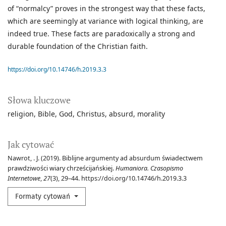
of “normalcy” proves in the strongest way that these facts,
which are seemingly at variance with logical thinking, are
indeed true. These facts are paradoxically a strong and
durable foundation of the Christian faith.
https://doi.org/10.14746/h.2019.3.3
Słowa kluczowe
religion
Bible
God
Christus
absurd
morality
Jak cytować
Nawrot, . J. (2019). Biblijne argumenty ad absurdum świadectwem
prawdziwości wiary chrześcijańskiej.
Humaniora. Czasopismo
Internetowe
,
27
(3), 29–44. https://doi.org/10.14746/h.2019.3.3
Formaty cytowań