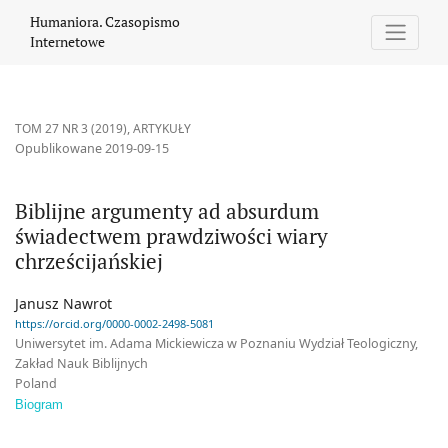
Biblijne argumenty ad absurdum świadectwem prawdziwości wiar
Humaniora. Czasopismo
Internetowe
TOM 27 NR 3 (2019)
,
ARTYKUŁY
Opublikowane 2019-09-15
Biblijne argumenty ad absurdum
świadectwem prawdziwości wiary
chrześcijańskiej
Janusz Nawrot
https://orcid.org/0000-0002-2498-5081
Uniwersytet im. Adama Mickiewicza w Poznaniu Wydział Teologiczny,
Zakład Nauk Biblijnych
Poland
Biogram