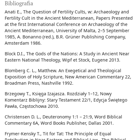
Bibliografia
Anati E., The Question of Fertility Cults, w: Archaeology and
Fertility Cult in the Ancient Mediterranean, Papers Presented
at the first International Conference on Archaeology of the
Ancient Mediterranean, University of Malta, 2–5 September
1985, A. Bonanno (red.), B.R. Grüner Publishing Company,
Amsterdam 1986.
Block D.I., The Gods of the Nations: A Study in Ancient Near
Eastern National Theology, Wipf et Stock, Eugene 2013.
Blomberg C. L., Matthew. An Exegetical and Theological
Exposition of Holy Scripture, New American Commentary 22,
Broadman Press, Nashville 1992.
Brzegowy T., Księga Izajasza. Rozdziały 1–12, Nowy
Komentarz Biblijny: Stary Testament 22/1, Edycja Świętego
Pawła, Częstochowa 2010.
Christensen D. L., Deuteronomy 1:1 – 21:9, Word Biblical
Commentary 6A, Word Books Publisher, Dallas 2001.
Frymer-Kensky T., Tit for Tat: The Principle of Equal
Retribution in Near Eastern and Biblical Law, „The Biblical