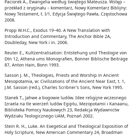
Paciorek A., Ewangelia według świętego Mateusza. Wstęp –
przekład z oryginału – komentarz, Nowy Komentarz Biblijny:
Nowy Testament, t. I/1, Edycja Świętego Pawła, Częstochowa
2008.
Propp W.H.C., Exodus 19–40. A New Translation with
Introduction and Commentary, The Anchor Bible 2A,
Doubleday, New York i in. 2006.
Reuter E., Kultzentralisation: Entstehung und Theologie von
Dtn 12, Athenä ums Monografien, Bonner Biblische Beiträge
87, Anton Hain, Bonn 1993.
Sasson J. M., Theologies, Priests and Worship in Ancient
Mesopotamia, w: Civilizations of the Ancient Near East, t. 1,
J.M. Sasson (red.), Charles Scribner’s Sons, New York 1995.
Stanek T., Jahwe a bogowie ludów. Idee religijne wczesnego
Izraela na tle wierzeń ludów Egiptu, Mezopotamii i Kanaanu,
Biblioteka Pomocy Naukowych 23, Redakcja Wydawnictw
Wydziału Teologicznego UAM, Poznań 2002.
Stein R. H., Luke. An Exegetical and Theological Exposition of
Holy Scripture, New American Commentary 24, Broadman