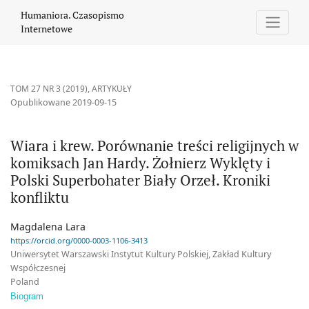
Wiara i krew. Porównanie treści religijnych w komiksach Jan Hardy
Humaniora. Czasopismo
Internetowe
TOM 27 NR 3 (2019)
,
ARTYKUŁY
Opublikowane 2019-09-15
Wiara i krew. Porównanie treści religijnych w
komiksach Jan Hardy. Żołnierz Wyklęty i
Polski Superbohater Biały Orzeł. Kroniki
konfliktu
Magdalena Lara
https://orcid.org/0000-0003-1106-3413
Uniwersytet Warszawski Instytut Kultury Polskiej, Zakład Kultury
Współczesnej
Poland
Biogram