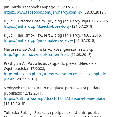
Jan Hardy, Facebook Fanpage. 23 VII V 2018
https://www.facebook.com/jan.hardy.komiks/
[28.07.2018].
Kijuc J., Dziecko Boże to Ty!”, blog Jan Hardy, wpis 3.07.2015,
https://janhardy.pl/dziecko-boze-to-ty/
[21.07.2018].
Kijuc J., Jan, smok i św. Jerzy, blog Jan Hardy, 19.05.2015,
https://janhardy.pl/jan-smok-i-sw-jerzy/
[21.07.2018].
Naruszewicz-Duchlińska A., Ross, genezanazwisk.pl,
http://genezanazwisk.pl/content/ross
[16.08.2018].
Przybylski A., Po co Jezus zstąpił do piekła, „Niedziela
Ogólnopolska” 17/2008,
http://niedziela.pl/artykul/85294/nd/Po-co-Jezus-zstapil-do-
piekla
[28.07.2018].
Szołtysek M., Tonsura to nie glaca, portal wiara.pl, data
publikacji: 12.12.2011,
https://kultura.wiara.pl/doc/1018347.Tonsura-to-nie-glaca
[15.12.2018].
Tokarska-Bakir J., Strażacy i podpalacze, „Kontrapunkt.