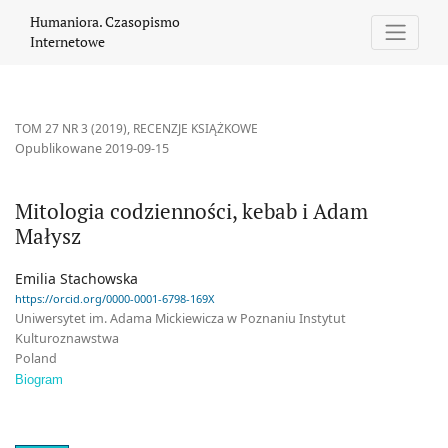
Mitologia codzienności, kebab i Adam Małysz
Humaniora. Czasopismo
Internetowe
TOM 27 NR 3 (2019)
,
RECENZJE KSIĄŻKOWE
Opublikowane 2019-09-15
Mitologia codzienności, kebab i Adam
Małysz
Emilia Stachowska
https://orcid.org/0000-0001-6798-169X
Uniwersytet im. Adama Mickiewicza w Poznaniu Instytut
Kulturoznawstwa
Poland
Biogram