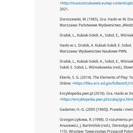
<
http://muzeumzabawek.eu/wp-content/upl
2021.
Doroszewski, W. (1965), Gra. Hasło w: W. Dor
Warszawa: Państwowe Wydawnictwo „Wiedz
Drabik, L., Kubiak-Sokół, A., Sobol, E., Wiśnia
Hasło w: L. Drabik, A. Kubiak-Sokół, E. Sobol,
Warszawa: Wydawnictwo Naukowe PWN.
Drabik, L., Kubiak-Sokół, A., Sobol, E., Wiśni
Sokół, E. Sobol, L. Wiśniakowska (red.), S
Eberle, S. G. (2014). The Elements of Play: To
Online: <
https://files.eric.ed.gov/fulltext/EJ
Encyklopedia.pwn.pl (2018). Gra. Hasło w: I
<
https://encyklopedia.pwn.pl/szukaj/gra.htm
Gadamer, H.-G. (2005 [1960]). Prawda i metod
Grzegorczykowa, R. (1998). O rozumieniu pr
Anusiewicz, J. Bartmiński (red.), Stereotyp j
115). Wrocław: Towarzystwo Przyjaciół Polon