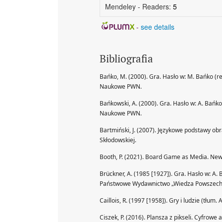
Mendeley - Readers:
5
-
see details
Bibliografia
Bańko, M. (2000). Gra. Hasło w: M. Bańko (r
Naukowe PWN.
Bańkowski, A. (2000). Gra. Hasło w: A. Bańk
Naukowe PWN.
Bartmiński, J. (2007). Językowe podstawy ob
Skłodowskiej.
Booth, P. (2021). Board Game as Media. New
Brückner, A. (1985 [1927]). Gra. Hasło w: A.
Państwowe Wydawnictwo „Wiedza Powszech
Caillois, R. (1997 [1958]). Gry i ludzie (tł
Ciszek, P. (2016). Plansza z pikseli. Cyfrow