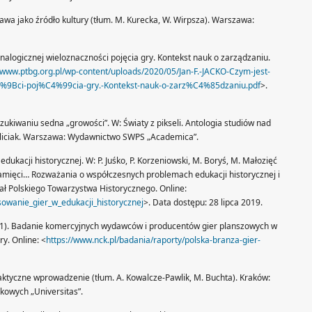
bawa jako źródło kultury (tłum. M. Kurecka, W. Wirpsza). Warszawa:
o analogicznej wieloznaczności pojęcia gry. Kontekst nauk o zarządzaniu.
//www.ptbg.org.pl/wp-content/uploads/2020/05/Jan-F.-JACKO-Czym-jest-
5%9Bci-poj%C4%99cia-gry.-Kontekst-nauk-o-zarz%C4%85dzaniu.pdf
>.
poszukiwaniu sedna „growości”. W: Światy z pikseli. Antologia studiów nad
iliciak. Warszawa: Wydawnictwo SWPS „Academica”.
edukacji historycznej. W: P. Juśko, P. Korzeniowski, M. Boryś, M. Małozięć
w pamięci… Rozważania o współczesnych problemach edukacji historycznej i
iał Polskiego Towarzystwa Historycznego. Online:
owanie_gier_w_edukacji_historycznej
>. Data dostępu: 28 lipca 2019.
(2021). Badanie komercyjnych wydawców i producentów gier planszowych w
y. Online: <
https://www.nck.pl/badania/raporty/polska-branza-gier-
Praktyczne wprowadzenie (tłum. A. Kowalcze-Pawlik, M. Buchta). Kraków:
owych „Universitas”.