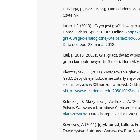
Huizinga, J. (1985 [1938]). Homo ludens. Za
Czytelnik.
Jacko, J. F. (2013). „Czym jest gra?”. Uwagi 
Homo Ludens, 5(1), 93–107. Online: <
https:
gra-Uwagi-o-analogicznej-wieloznaczno%C
Data dostępu: 23 marca 2018.
Juul, J. (2010 [2003]). Gra, gracz, świat: w 
grami komputerowymi (s. 37–62). Tłum M. F
Kleszczyński, B. (2011). Zastosowanie gier w 
(red.), Żeby dzieje ludzkie nie zatarły się 
roli historyków w XXI wieku. Tarnowski Oddz
<
https://www.academia.edu/2050100/Zastos
Kołodziej, D., Skrzyńska, J., Zadrożna, A. 
Polsce. Warszawa: Narodowe Centrum Kultur
planszowych
>. Data dostępu: 20 lipca 2021.
Kövecses, Z. (2011). Język, umysł, kultura. 
Towarzystwo Autorów i Wydawców Prac Nauk