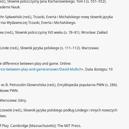
red.), Słownik polszczyzny Jana Kochanowskiego. Tom I (s. 551–552).
kademii Nauk.
Lehr-Spławiński (red.), Trzaski, Everta i Michalskiego nowy słownik języka
nia Wydawniczej Trzaski, Everta i Michalskiego.
wa (red.), Słownik polszczyzny XVI wieku (s. 78–81). Wrocław: Zakład
B. Linde (red.), Słownik języka polskiego (s. 111–112). Warszawa:
he difference between play and game. Online:
rence-between-play-and-game/answer/David-Mullich
>. Data dostępu: 10
 w: B. Petrozolin-Skowrońska (red.), Encyklopedia popularna PWN (s. 286).
aukowe PWN.
. Warszawa: Iskry.
aczewski (red.), Słownik języka polskiego podług Lindego i innych nowszych
ctwo.
of Play. Cambridge [Massachusetts]: The MIT Press.