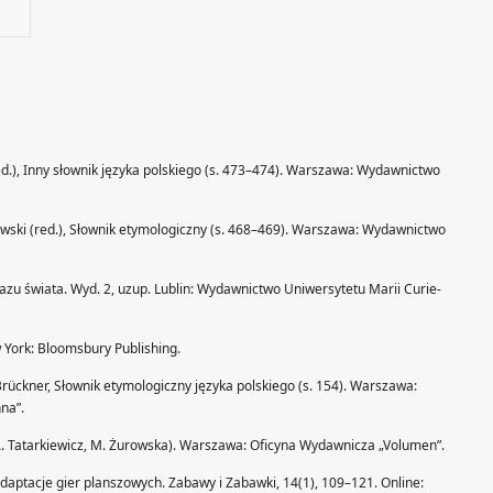
ed.), Inny słownik języka polskiego (s. 473–474). Warszawa: Wydawnictwo
owski (red.), Słownik etymologiczny (s. 468–469). Warszawa: Wydawnictwo
razu świata. Wyd. 2, uzup. Lublin: Wydawnictwo Uniwersytetu Marii Curie-
 York: Bloomsbury Publishing.
 Brückner, Słownik etymologiczny języka polskiego (s. 154). Warszawa:
na”.
um. A. Tatarkiewicz, M. Żurowska). Warszawa: Oficyna Wydawnicza „Volumen”.
e adaptacje gier planszowych. Zabawy i Zabawki, 14(1), 109–121. Online: