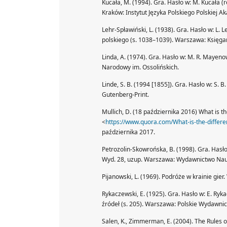
Kucała, M. (1994). Gra. Hasło w: M. Kucała (
Kraków: Instytut Języka Polskiego Polskiej A
Lehr-Spławiński, L. (1938). Gra. Hasło w: L. 
polskiego (s. 1038–1039). Warszawa: Księgar
Linda, A. (1974). Gra. Hasło w: M. R. Mayeno
Narodowy im. Ossolińskich.
Linde, S. B. (1994 [1855]). Gra. Hasło w: S. 
Gutenberg-Print.
Mullich, D. (18 października 2016) What is t
<
https://www.quora.com/What-is-the-diffe
października 2017.
Petrozolin-Skowrońska, B. (1998). Gra. Hasło
Wyd. 28, uzup. Warszawa: Wydawnictwo N
Pijanowski, L. (1969). Podróże w krainie gier
Rykaczewski, E. (1925). Gra. Hasło w: E. Ryk
źródeł (s. 205). Warszawa: Polskie Wydawni
Salen, K., Zimmerman, E. (2004). The Rules 