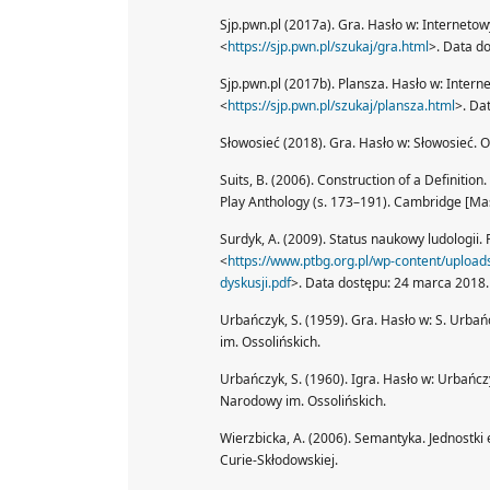
Sjp.pwn.pl (2017a). Gra. Hasło w: Internetow
<
https://sjp.pwn.pl/szukaj/gra.html
>. Data d
Sjp.pwn.pl (2017b). Plansza. Hasło w: Intern
<
https://sjp.pwn.pl/szukaj/plansza.html
>. Da
Słowosieć (2018). Gra. Hasło w: Słowosieć. O
Suits, B. (2006). Construction of a Definiti
Play Anthology (s. 173–191). Cambridge [Ma
Surdyk, A. (2009). Status naukowy ludologii.
<
https://www.ptbg.org.pl/wp-content/uploa
dyskusji.pdf
>. Data dostępu: 24 marca 2018.
Urbańczyk, S. (1959). Gra. Hasło w: S. Urbań
im. Ossolińskich.
Urbańczyk, S. (1960). Igra. Hasło w: Urbańczy
Narodowy im. Ossolińskich.
Wierzbicka, A. (2006). Semantyka. Jednostki
Curie-Skłodowskiej.