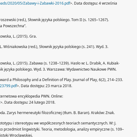
oads/2020/05/Zabawy-i-Zabawki-2016.pdf
>. Data dostępu: 4 września
oszewski (red.), Słownik języka polskiego. Tom II (s. 1265–1267).
a Powszechna”.
kowska, L. (2015). Gra.
 L. Wiśniakowska (red.), Słownik języka polskiego (s. 241). Wyd. 3.
akowska, L. (2015). Zabawa (s. 1238–1239). Hasło w: L. Drabik, A. Kubiak-
łownik języka polskiego. Wyd. 3. Warszawa: Wydawnictwo Naukowe PWN.
ward a Philosophy and a Definition of Play. Journal of Play, 6(2), 214–233.
1023799.pdf
>. Data dostępu: 23 marca 2018.
nternetowa encyklopedia PWN. Online:
l
>. Data dostępu: 24 lutego 2018.
a. Zarys hermeneutyki filozoficznej (tłum. B. Baran). Kraków: Znak.
ototypu i stereotypu we współczesnych teoriach semantycznych. W: J.
ako przedmiot lingwistyki. Teoria, metodologia, analizy empiryczne (s. 109–
istyki Wrocławskiej.