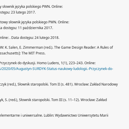
y słownik języka polskiego PWN. Online:
ostępu: 23 lutego 2017.
etowy słownik języka polskiego PWN. Online:
ta dostępu: 11 października 2017.
nline: . Data dostępu: 24 lutego 2018.
on. W: K. Salen, E. Zimmerman (red.). The Game Design Reader: A Rules of
ssachusetts]: The MIT Press.
 Przyczynek do dyskusji. Homo Ludens, 1(1), 223–243. Online:
ds/2020/05/Augustyn-SURDYK-Status-naukowy-ludologii.-Przyczynek-do-
czyk (red.), Słownik staropolski. Tom II (s. 481). Wrocław: Zakład Narodowy
k, S. (red.), Słownik staropolski. Tom III (s. 11–12). Wrocław: Zakład
 elementarne i uniwersalne. Lublin: Wydawnictwo Uniwersytetu Marii