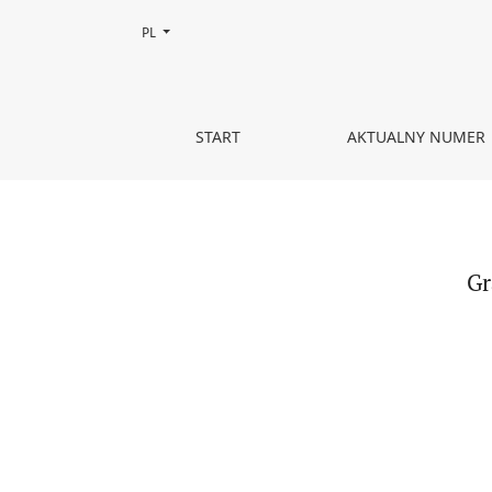
Zmień język, obecnie wybrany to:
PL
Gra planszowa w komunikacji – problemy definicy
START
AKTUALNY NUMER
Gr