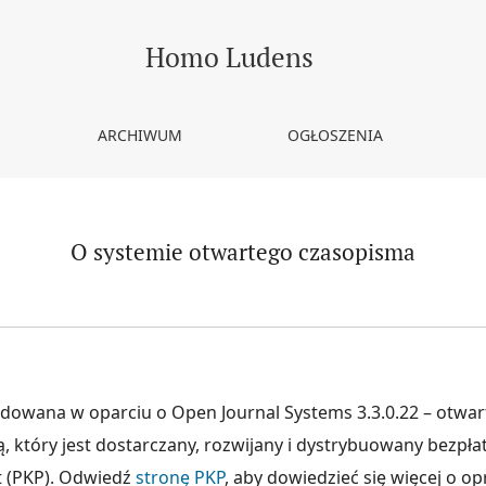
Homo Ludens
ARCHIWUM
OGŁOSZENIA
O systemie otwartego czasopisma
udowana w oparciu o Open Journal Systems 3.3.0.22 – otwar
ą, który jest dostarczany, rozwijany i dystrybuowany bezpła
t (PKP). Odwiedź
stronę PKP
, aby dowiedzieć się więcej o 