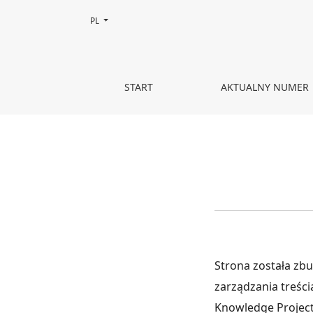
Zmień język, obecnie wybrany to:
PL
O systemie otwartego czasopisma
START
AKTUALNY NUMER
Strona została zb
zarządzania treści
Knowledge Projec