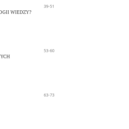
39-51
OGII WIEDZY?
53-60
NYCH
63-73