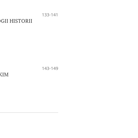
133-141
II HISTORII
143-149
KIM