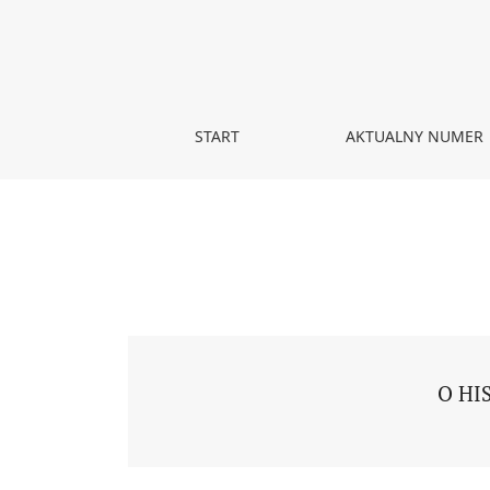
Tom 1 Nr 3 (2017)
START
AKTUALNY NUMER
O HI