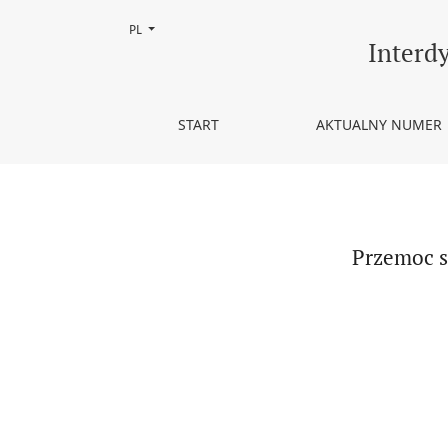
Zmień język, obecnie wybrany to:
PL
Przemoc seksualna wobec osób z niepełnosprawno
Interd
START
AKTUALNY NUMER
Przemoc s