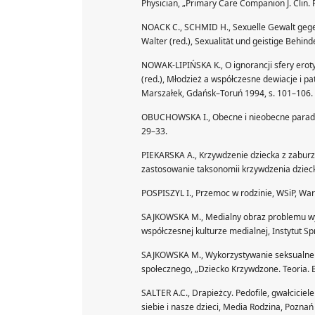
Physician, „Primary Care Companion J. Clin. P
NOACK C., SCHMID H., Sexuelle Gewalt gegen 
Walter (red.), Sexualität und geistige Behin
NOWAK-LIPIŃSKA K., O ignorancji sfery erot
(red.), Młodzież a współczesne dewiacje i pat
Marszałek, Gdańsk–Toruń 1994, s. 101–106.
OBUCHOWSKA I., Obecne i nieobecne paradyg
29–33.
PIEKARSKA A., Krzywdzenie dziecka z zabur
zastosowanie taksonomii krzywdzenia dziecka
POSPISZYL I., Przemoc w rodzinie, WSiP, Wa
SAJKOWSKA M., Medialny obraz problemu wyko
współczesnej kulturze medialnej, Instytut S
SAJKOWSKA M., Wykorzystywanie seksualne dz
społecznego, „Dziecko Krzywdzone. Teoria. Ba
SALTER A.C., Drapieżcy. Pedofile, gwałciciele
siebie i nasze dzieci, Media Rodzina, Poznań