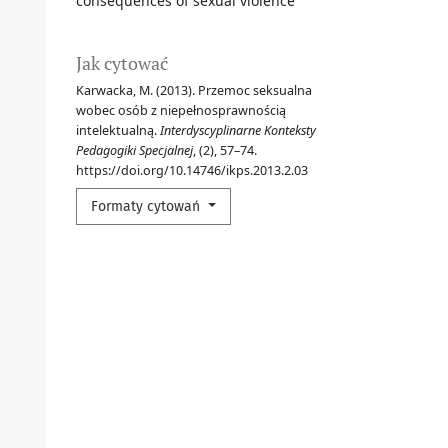
consequences of sexual violence
Jak cytować
Karwacka, M. (2013). Przemoc seksualna
wobec osób z niepełnosprawnością
intelektualną.
Interdyscyplinarne Konteksty
Pedagogiki Specjalnej
, (2), 57–74.
https://doi.org/10.14746/ikps.2013.2.03
Formaty cytowań