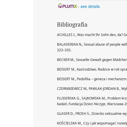
-
see details
Bibliografia
ACHILLES I., Was macht Ihr Sohn den, da? 
BALADERIAN N., Sexual abuse of people with de
323–335.
BECKER M., Sexuelle Gewalt gegen Mädchen m
BEISERT M., Kazirodztwo. Rodzice w roli sp
BEISERT M., Pedofilia – geneza i mechanizm
CZERNIKIEWICZ W., PAWLAK-JORDAN B., Wykor
FLUDERSKA G., SAJKOWSKA M., Problem krzyw
badań, Fundacja Dzieci Niczyje, Warszawa 2
GLASER D., FROSH S., Dziecko seksualnie w
KOŚCIELSKA M., Czy i jak wspomagać rozwój