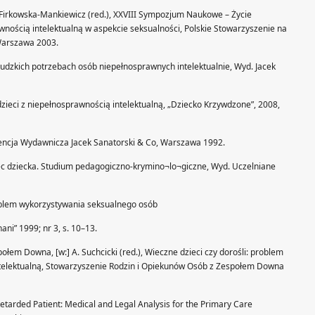
. Firkowska-Mankiewicz (red.), XXVIII Sympozjum Naukowe – Życie
wnością intelektualną w aspekcie seksualności, Polskie Stowarzyszenie na
Warszawa 2003.
udzkich potrzebach osób niepełnosprawnych intelektualnie, Wyd. Jacek
eci z niepełnosprawnością intelektualną, „Dziecko Krzywdzone”, 2008,
ncja Wydawnicza Jacek Sanatorski & Co, Warszawa 1992.
dziecka. Studium pedagogiczno-krymino¬lo¬giczne, Wyd. Uczelniane
blem wykorzystywania seksualnego osób
ni” 1999; nr 3, s. 10–13.
em Downa, [w:] A. Suchcicki (red.), Wieczne dzieci czy dorośli: problem
ntelektualną, Stowarzyszenie Rodzin i Opiekunów Osób z Zespołem Downa
etarded Patient: Medical and Legal Analysis for the Primary Care