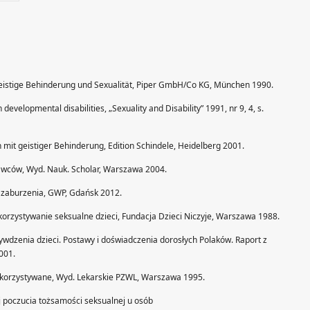
Geistige Behinderung und Sexualität, Piper GmbH/Co KG, München 1990.
velopmental disabilities, „Sexuality and Disability” 1991, nr 9, 4, s.
it geistiger Behinderung, Edition Schindele, Heidelberg 2001.
rawców, Wyd. Nauk. Scholar, Warszawa 2004.
 zaburzenia, GWP, Gdańsk 2012.
zystywanie seksualne dzieci, Fundacja Dzieci Niczyje, Warszawa 1988.
dzenia dzieci. Postawy i doświadczenia dorosłych Polaków. Raport z
001.
ykorzystywane, Wyd. Lekarskie PZWL, Warszawa 1995.
 poczucia tożsamości seksualnej u osób