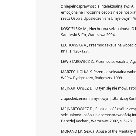
z niepełnosprawnością intelektualną, [w:] A
emocjonalne i rodzinne osób z niepełnospra
rzecz Osób z Upośledzeniem Umysłowym, 
KOŚCIELSKA M., Niechciana seksualność. O l
Santorski & Co, Warszawa 2004.
LECHOWSKA A., Przemoc seksualna wobec dzi
nr 1, s. 120–127.
LEW-STAROWICZ Z., Przemoc seksualna, Age
MARZEC-HOLKA K. Przemoc seksualna wobec 
WSP w Bydgoszczy, Bydgoszcz 1999.
MEJNARTOWICZ D., O tym się nie mówi. Pro
z upośledzeniem umysłowym, „Bardziej Kocha
MEJNARTOWICZ D., Seksualność osób z zespoł
seksualności osób z niepełnosprawnością i
Bardziej Kochani, Warszawa 2002, s. 5–28.
MORANO J.P., Sexual Abuse of the Mentally R