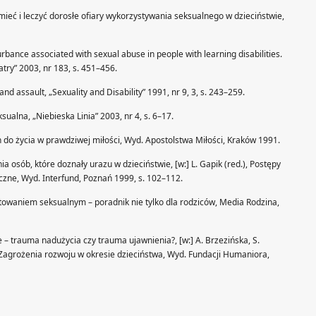
ieć i leczyć dorosłe ofiary wykorzystywania seksualnego w dzieciństwie,
bance associated with sexual abuse in people with learning disabilities.
atry” 2003, nr 183, s. 451–456.
nd assault, „Sexuality and Disability” 1991, nr 9, 3, s. 243–259.
alna, „Niebieska Linia” 2003, nr 4, s. 6–17.
h do życia w prawdziwej miłości, Wyd. Apostolstwa Miłości, Kraków 1991.
sób, które doznały urazu w dzieciństwie, [w:] L. Gapik (red.), Postępy
czne, Wyd. Interfund, Poznań 1999, s. 102–112.
towaniem seksualnym – poradnik nie tylko dla rodziców, Media Rodzina,
– trauma nadużycia czy trauma ujawnienia?, [w:] A. Brzezińska, S.
. Zagrożenia rozwoju w okresie dzieciństwa, Wyd. Fundacji Humaniora,