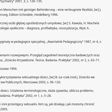
sychiatry” 2001, 3, s. 126–135.
Menschen mit geistiger Behinderung – eine verleugnete Realität, [w:] J.
derung, Edition Schindele, Heidelberg 1996.
ycznej osób głębiej upośledzonych umysłowo, [w:] S. Kawula, H. Machela
ologie społeczne – diagnoza, profilaktyka, resocjalizacja, Wyd. A.
maty w pedagogice specjalnej, „Kwartalnik Pedagogiczny” 1987, nr 4, s.
zeniami rozwojowymi. Przegląd zagadnień teoretyczno-badawczych oraz
, „Dziecko Krzywdzone. Teoria. Badania. Praktyka” 2002, nr 2, s. 63–71.
rszawa 1994.
rzystywania seksualnego dzieci, [w:] B. Ła¬ciak (red.), Dziecko we
praw Publicznych, Warszawa 2003, s. 96–120.
ieci. Ustalenia terminologiczne, skala zjawiska, oblicza problemu
dania. Praktyka” 2002, nr 1, s. 5–28.
 i inni przestępcy seksualni. Kim są, jak działają i jak możemy chronić
 2005.