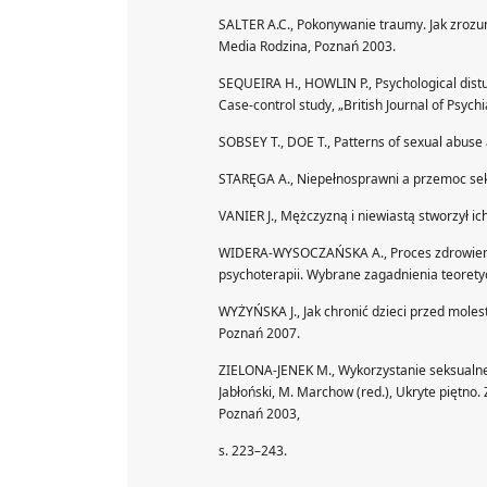
SALTER A.C., Pokonywanie traumy. Jak zrozum
Media Rodzina, Poznań 2003.
SEQUEIRA H., HOWLIN P., Psychological distur
Case-control study, „British Journal of Psychi
SOBSEY T., DOE T., Patterns of sexual abuse a
STARĘGA A., Niepełnosprawni a przemoc seksu
VANIER J., Mężczyzną i niewiastą stworzył ic
WIDERA-WYSOCZAŃSKA A., Proces zdrowienia o
psychoterapii. Wybrane zagadnienia teorety
WYŻYŃSKA J., Jak chronić dzieci przed moles
Poznań 2007.
ZIELONA-JENEK M., Wykorzystanie seksualne 
Jabłoński, M. Marchow (red.), Ukryte piętno
Poznań 2003,
s. 223–243.