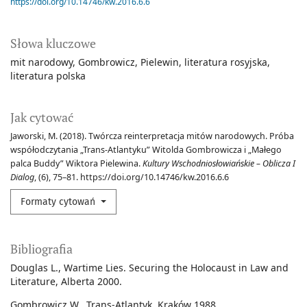
https://doi.org/10.14746/kw.2016.6.6
Słowa kluczowe
mit narodowy
Gombrowicz
Pielewin
literatura rosyjska
literatura polska
Jak cytować
Jaworski, M. (2018). Twórcza reinterpretacja mitów narodowych. Próba
współodczytania „Trans-Atlantyku” Witolda Gombrowicza i „Małego
palca Buddy” Wiktora Pielewina.
Kultury Wschodniosłowiańskie – Oblicza I
Dialog
, (6), 75–81. https://doi.org/10.14746/kw.2016.6.6
Formaty cytowań
Bibliografia
Douglas L., Wartime Lies. Securing the Holocaust in Law and
Literature, Alberta 2000.
Gombrowicz W., Trans-Atlantyk, Kraków 1988.