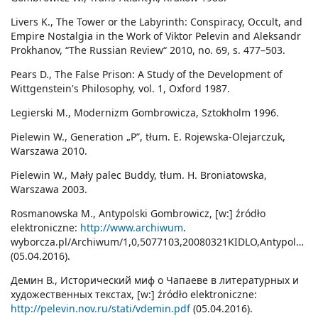
Livers K., The Tower or the Labyrinth: Conspiracy, Occult, and
Empire Nostalgia in the Work of Viktor Pelevin and Aleksandr
Prokhanov, “The Russian Review“ 2010, no. 69, s. 477–503.
Pears D., The False Prison: A Study of the Development of
Wittgenstein's Philosophy, vol. 1, Oxford 1987.
Legierski M., Modernizm Gombrowicza, Sztokholm 1996.
Pielewin W., Generation „P”, tłum. E. Rojewska-Olejarczuk,
Warszawa 2010.
Pielewin W., Mały palec Buddy, tłum. H. Broniatowska,
Warszawa 2003.
Rosmanowska M., Antypolski Gombrowicz, [w:] źródło
elektroniczne:
http://www.archiwum
.
wyborcza.pl/Archiwum/1,0,5077103,20080321KIDLO,Antypolski_
(05.04.2016).
Демин В., Исторический миф о Чапаеве в литературных и
художественных текстах, [w:] źródło elektroniczne:
http://pelevin.nov.ru/stati/vdemin.pdf
(05.04.2016).