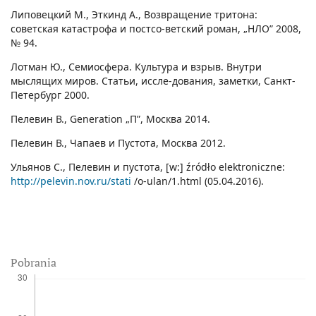
Липовецкий М., Эткинд А., Возвращение тритона:
советская катастрофа и постсо-ветский роман, „НЛО” 2008,
№ 94.
Лотман Ю., Семиосфера. Культура и взрыв. Внутри
мыслящих миров. Статьи, иссле-дования, заметки, Санкт-
Петербург 2000.
Пелевин В., Generation „П”, Москва 2014.
Пелевин В., Чапаев и Пустота, Москва 2012.
Ульянов С., Пелевин и пустота, [w:] źródło elektroniczne:
http://pelevin.nov.ru/stati
/o-ulan/1.html (05.04.2016).
Pobrania