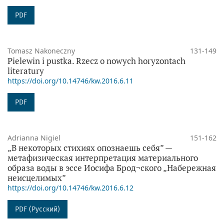
PDF
Tomasz Nakoneczny
131-149
Pielewin i pustka. Rzecz o nowych horyzontach
literatury
https://doi.org/10.14746/kw.2016.6.11
PDF
Adrianna Nigiel
151-162
„В некоторых стихиях опознаешь себя” —
метафизическая интерпретация материального
образа воды в эссе Иосифа Брод¬ского „Набережная
неисцелимых”
https://doi.org/10.14746/kw.2016.6.12
PDF (Русский)