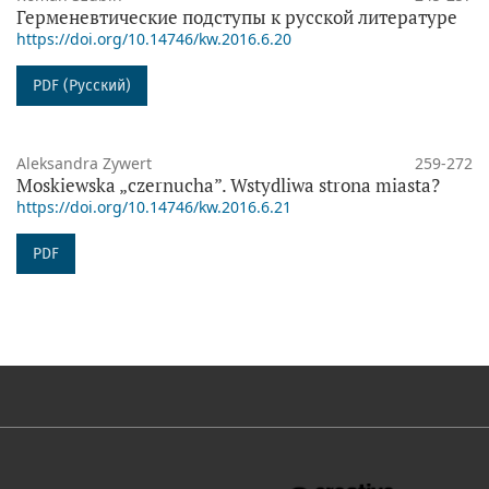
Герменевтические подступы к русской литературе
https://doi.org/10.14746/kw.2016.6.20
PDF (Русский)
Aleksandra Zywert
259-272
Moskiewska „czernucha”. Wstydliwa strona miasta?
https://doi.org/10.14746/kw.2016.6.21
PDF