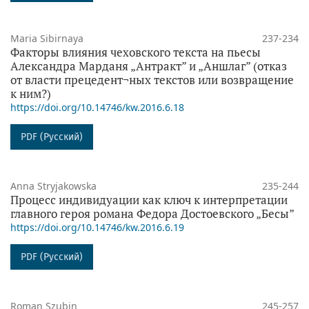
Maria Sibirnaya
237-234
Факторы влияния чеховского текста на пьесы
Александра Марданя „Антракт” и „Аншлаг” (отказ
от власти прецедент¬ных текстов или возвращение
к ним?)
https://doi.org/10.14746/kw.2016.6.18
PDF (Русский)
Anna Stryjakowska
235-244
Процесс индивидуации как ключ к интерпретации
главного героя романа Федора Достоевского „Бесы”
https://doi.org/10.14746/kw.2016.6.19
PDF (Русский)
Roman Szubin
245-257