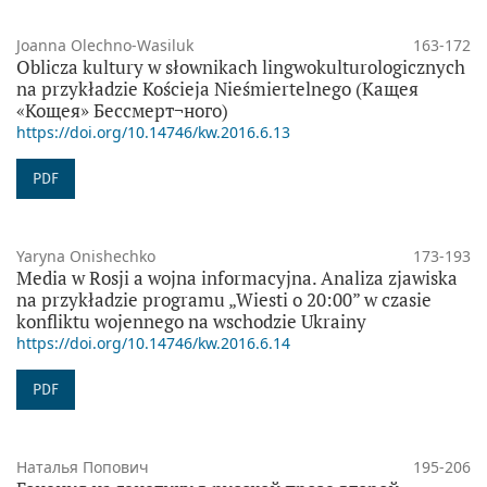
Joanna Olechno-Wasiluk
163-172
Оblicza kultury w słownikach lingwokulturologicznych
na przykładzie Kościeja Nieśmiertelnego (Кащея
«Кощея» Бессмерт¬ного)
https://doi.org/10.14746/kw.2016.6.13
PDF
Yaryna Onishechko
173-193
Media w Rosji a wojna informacyjna. Analiza zjawiska
na przykładzie programu „Wiesti o 20:00” w czasie
konfliktu wojennego na wschodzie Ukrainy
https://doi.org/10.14746/kw.2016.6.14
PDF
Наталья Попович
195-206