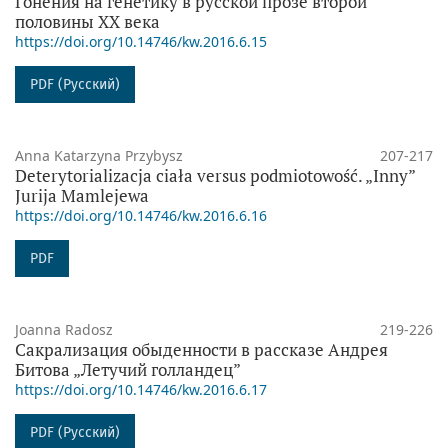
Гонения на генетику в русской прозе второй
половины XX века
https://doi.org/10.14746/kw.2016.6.15
PDF (Русский)
Anna Katarzyna Przybysz
207-217
Deterytorializacja ciała versus podmiotowość. „Inny”
Jurija Mamlejewa
https://doi.org/10.14746/kw.2016.6.16
PDF
Joanna Radosz
219-226
Сакрализация обыденности в рассказе Андрея
Битова „Летучий голландец”
https://doi.org/10.14746/kw.2016.6.17
PDF (Русский)