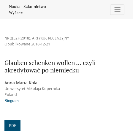
Glauben schenken wollen … czyli akredytować po niemiecku
Nauka i Szkolnictwo
Wyższe
NR 2(52) (2018)
,
ARTYKUŁ RECENZYJNY
Opublikowane 2018-12-21
Glauben schenken wollen … czyli
akredytować po niemiecku
Anna Maria Kola
Uniwersytet Mikołaja Kopernika
Poland
Biogram
PDF