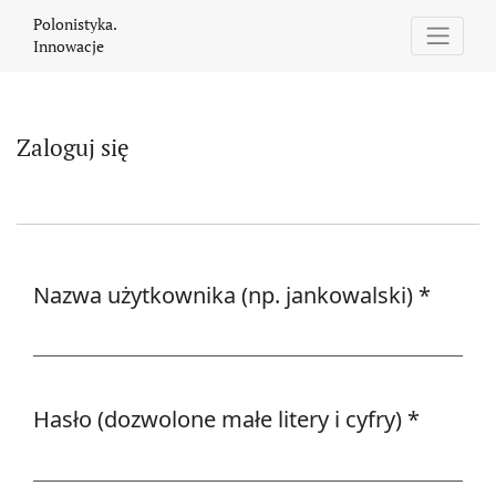
Zaloguj się
Polonistyka.
Innowacje
Zaloguj się
Nazwa użytkownika (np. jankowalski)
*
Wymagane
Hasło (dozwolone małe litery i cyfry)
*
Wymagane