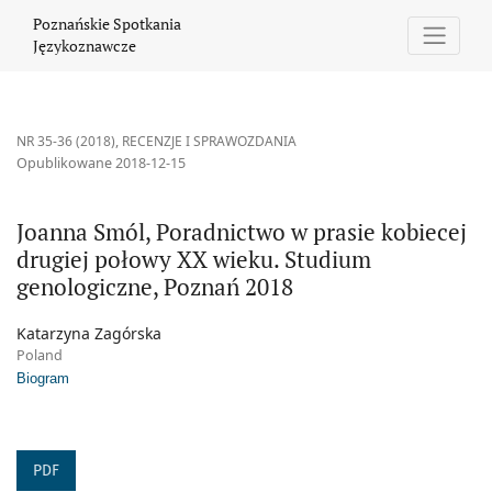
Joanna Smól, Poradnictwo w prasie kobiecej drugiej połowy XX 
Poznańskie Spotkania
Językoznawcze
NR 35-36 (2018)
,
RECENZJE I SPRAWOZDANIA
Opublikowane 2018-12-15
Joanna Smól, Poradnictwo w prasie kobiecej
drugiej połowy XX wieku. Studium
genologiczne, Poznań 2018
Katarzyna Zagórska
Poland
Biogram
PDF