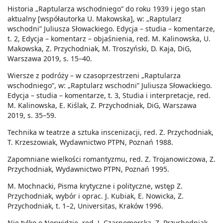
Historia „Raptularza wschodniego” do roku 1939 i jego stan
aktualny [współautorka U. Makowska], w: „Raptularz
wschodni” Juliusza Słowackiego. Edycja – studia – komentarze,
t. 2, Edycja – komentarz – objaśnienia, red. M. Kalinowska, U.
Makowska, Z. Przychodniak, M. Troszyński, D. Kaja, DiG,
Warszawa 2019, s. 15–40.
Wiersze z podróży – w czasoprzestrzeni „Raptularza
wschodniego”, w: „Raptularz wschodni” Juliusza Słowackiego.
Edycja – studia – komentarze, t. 3, Studia i interpretacje, red.
M. Kalinowska, E. Kiślak, Z. Przychodniak, DiG, Warszawa
2019, s. 35–59.
Technika w teatrze a sztuka inscenizacji, red. Z. Przychodniak,
T. Krzeszowiak, Wydawnictwo PTPN, Poznań 1988.
Zapomniane wielkości romantyzmu, red. Z. Trojanowiczowa, Z.
Przychodniak, Wydawnictwo PTPN, Poznań 1995.
M. Mochnacki, Pisma krytyczne i polityczne, wstęp Z.
Przychodniak, wybór i oprac. J. Kubiak, E. Nowicka, Z.
Przychodniak, t. 1–2, Universitas, Kraków 1996.
Nie tylko o Norwidzie, red. J. Czarnomorska, Z. Przychodniak,