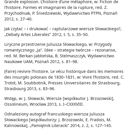
Grande explosion. L’histoire d’une métaphore, w: Fiction de
l’histoire. Formes et imaginaires de la rupture, red. Z.
Przychodniak, P. Śniedziewski, Wydawnictwo PTPN, Poznań
2012, s. 27–40.
Jak czytać – i drukować – raptularzowe wiersze Słowackiego?,
„Debaty Artes Liberales” 2012, t. 5, s. 35–50.
Liryczne przestrzenie Juliusza Słowackiego, w: Przygody
romantycznego „Ja”. Idee – strategie twórcze – rezonanse,
red. M. Berkan-Jabłońska, B. Stelmaszczyk, Wydawnictwo
Naukowe UAM, Poznań 2012, s. 81–98.
(Faire) revivre l’histoire. Le vécu historique dans les memoires
des insurgés polonais de 1830–1831, w: Vivre l’histoire, red. C.
Trotot, M. Soubbotnik, Presses Universitaires de Strasbourg,
Strasbourg 2013, s. 83–96.
Wstęp, w: J. Słowacki, Wiersze [współautor J. Brzozowski],
Ossolineum, Wrocław 2013, s. I–CXXXVIII.
Odnaleziony autograf francuskiego wiersza Juliusza
Słowackiego [współautorzy: J. Brzozowski, E. Fradois, M.
Kalinowska], „Pamiętnik Literacki” 2014, z. 2, s. 127–145.