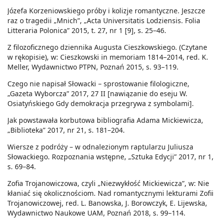
Józefa Korzeniowskiego próby i kolizje romantyczne. Jeszcze
raz o tragedii „Mnich”, „Acta Universitatis Lodziensis. Folia
Litteraria Polonica” 2015, t. 27, nr 1 [9], s. 25–46.
Z filozoficznego dziennika Augusta Cieszkowskiego. (Czytane
w rękopisie), w: Cieszkowski in memoriam 1814–2014, red. K.
Meller, Wydawnictwo PTPN, Poznań 2015, s. 93–119.
Czego nie napisał Słowacki – sprostowanie filologiczne,
„Gazeta Wyborcza” 2017, 27 II [nawiązanie do eseju W.
Osiatyńskiego Gdy demokracja przegrywa z symbolami].
Jak powstawała korbutowa bibliografia Adama Mickiewicza,
„Biblioteka” 2017, nr 21, s. 181–204.
Wiersze z podróży – w odnalezionym raptularzu Juliusza
Słowackiego. Rozpoznania wstępne, „Sztuka Edycji” 2017, nr 1,
s. 69–84.
Zofia Trojanowiczowa, czyli „Niezwykłość Mickiewicza”, w: Nie
kłaniać się okolicznościom. Nad romantycznymi lekturami Zofii
Trojanowiczowej, red. L. Banowska, J. Borowczyk, E. Lijewska,
Wydawnictwo Naukowe UAM, Poznań 2018, s. 99–114.