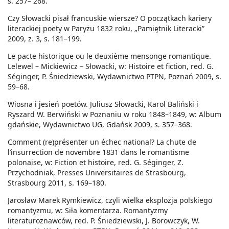
s. 257– 268.
Czy Słowacki pisał francuskie wiersze? O początkach kariery
literackiej poety w Paryżu 1832 roku, „Pamiętnik Literacki”
2009, z. 3, s. 181–199.
Le pacte historique ou le deuxième mensonge romantique.
Lelewel – Mickiewicz – Słowacki, w: Histoire et fiction, red. G.
Séginger, P. Śniedziewski, Wydawnictwo PTPN, Poznań 2009, s.
59–68.
Wiosna i jesień poetów. Juliusz Słowacki, Karol Baliński i
Ryszard W. Berwiński w Poznaniu w roku 1848–1849, w: Album
gdańskie, Wydawnictwo UG, Gdańsk 2009, s. 357–368.
Comment (re)présenter un échec national? La chute de
l’insurrection de novembre 1831 dans le romantisme
polonaise, w: Fiction et histoire, red. G. Séginger, Z.
Przychodniak, Presses Universitaires de Strasbourg,
Strasbourg 2011, s. 169–180.
Jarosław Marek Rymkiewicz, czyli wielka eksplozja polskiego
romantyzmu, w: Siła komentarza. Romantyzmy
literaturoznawców, red. P. Śniedziewski, J. Borowczyk, W.