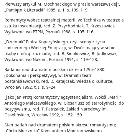
Pierwszy artykuł M. Mochnackiego w prasie warszawskiej?,
„Pamiętnik Literacki” 1985, z. 1, s. 109–119.
Romantycy wobec teatralnej materii, w: Technika w teatrze a
sztuka inscenizacji, red. Z. Przychodniak, T. Krzeszowiak,
Wydawnictwo PTPN, Poznań 1988, s. 105–116.
„Dziennik” Piotra Kopczyńskiego, czyli sceny z życia
codziennego Wielkiej Emigracji, w: Dwór mający w sobie
osoby i mózgi rozmaite, red. B. Sienkiewicz, B. Judkowiak,
Wydawnictwo Nakom, Poznań 1991, s. 119–128.
Badania nad dramatem polskim okresu 1795–1830.
(Dokonania i perspektywy), w: Dramat i teatr
postanisławowski, red. D. Ratajczak, Wiedza o Kulturze,
Wrocław 1992, t. I, s. 9–24.
[jako Jan Prot] Romantyczny egzystencjalizm. Wokół „Marii”
Antoniego Malczewskiego, w: Glosariusz od starożytności do
pozytywizmu, red. T. Patrzałek, Zakład Narodowy im.
Ossolińskich, Wrocław 1992, s. 152–159.
Stan badań nad dramatem polskim okresu romantyzmu;
„Córka Miecznika” Konstantego Majeranowskiego –