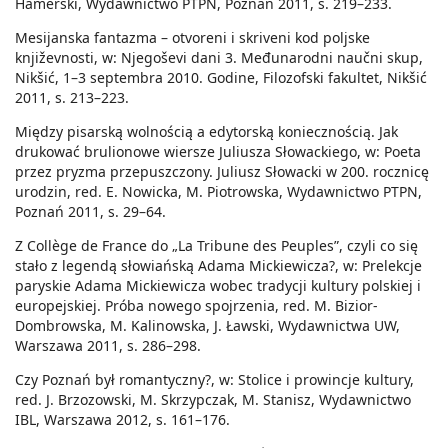
Hamerski, Wydawnictwo PTPN, Poznań 2011, s. 219–233.
Mesijanska fantazma – otvoreni i skriveni kod poljske
književnosti, w: Njegoševi dani 3. Međunarodni naučni skup,
Nikšić, 1–3 septembra 2010. Godine, Filozofski fakultet, Nikšić
2011, s. 213–223.
Między pisarską wolnością a edytorską koniecznością. Jak
drukować brulionowe wiersze Juliusza Słowackiego, w: Poeta
przez pryzma przepuszczony. Juliusz Słowacki w 200. rocznicę
urodzin, red. E. Nowicka, M. Piotrowska, Wydawnictwo PTPN,
Poznań 2011, s. 29–64.
Z Collège de France do „La Tribune des Peuples”, czyli co się
stało z legendą słowiańską Adama Mickiewicza?, w: Prelekcje
paryskie Adama Mickiewicza wobec tradycji kultury polskiej i
europejskiej. Próba nowego spojrzenia, red. M. Bizior-
Dombrowska, M. Kalinowska, J. Ławski, Wydawnictwa UW,
Warszawa 2011, s. 286–298.
Czy Poznań był romantyczny?, w: Stolice i prowincje kultury,
red. J. Brzozowski, M. Skrzypczak, M. Stanisz, Wydawnictwo
IBL, Warszawa 2012, s. 161–176.