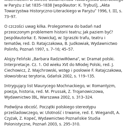
w Paryżu z lat 1835–1838 [współautor: K. Trybuś], „Akta
Towarzystwa Historyczno-Literackiego w Paryżu” 1996, t. III, s.
73–97.
O czczości uwag kilka. Prolegomena do badań nad
przeoczonym problemem historii teatru; Jak paziem być?
[współautorka: E. Nowicka], w: Igraszki trafu, teatru i
tematów, red. D. Ratajczakowa, B. Judkowiak, Wydawnictwo
Polinfo, Poznań 1997, s. 7–16; 45–57.
Alojzy Feliński „Barbara Radziwiłłówna”, w: Dramat polski.
Interpretacje. Cz. 1. Od wieku XVI do Młodej Polski, red. J.
Ciechowicz, Z. Majchrowski, wstęp i posłowie F. Ratajczakowa,
słowo/obraz terytoria, Gdańsk 2002, s. 119–135.
Intrygujący list Maurycego Mochnackiego, w: Romantyzm,
poezja, historia, red. M. Prussak, Z. Trojanowiczowa,
Wydawnictwo IBL, Warszawa 2002, s. 313–324.
Podwójna obcość. Początki polskiego stereotypu
prześladowczego, w: Ulotność i trwanie, red. E. Wiegandt, A.
Czyżak, Z. Kopeć, Wydawnictwo Poznańskie Studia
Polonistyczne, Poznań 2003, s. 295–310.