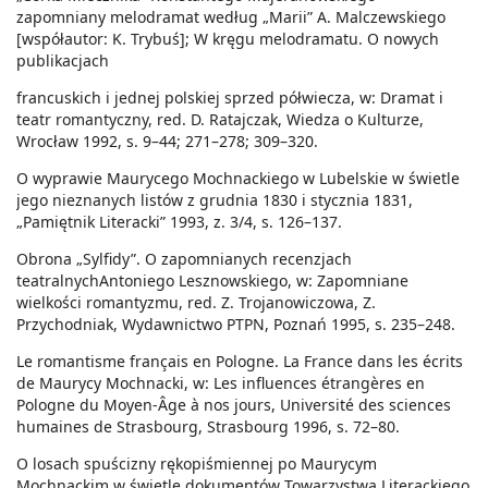
zapomniany melodramat według „Marii” A. Malczewskiego
[współautor: K. Trybuś]; W kręgu melodramatu. O nowych
publikacjach
francuskich i jednej polskiej sprzed półwiecza, w: Dramat i
teatr romantyczny, red. D. Ratajczak, Wiedza o Kulturze,
Wrocław 1992, s. 9–44; 271–278; 309–320.
O wyprawie Maurycego Mochnackiego w Lubelskie w świetle
jego nieznanych listów z grudnia 1830 i stycznia 1831,
„Pamiętnik Literacki” 1993, z. 3/4, s. 126–137.
Obrona „Sylfidy”. O zapomnianych recenzjach
teatralnychAntoniego Lesznowskiego, w: Zapomniane
wielkości romantyzmu, red. Z. Trojanowiczowa, Z.
Przychodniak, Wydawnictwo PTPN, Poznań 1995, s. 235–248.
Le romantisme français en Pologne. La France dans les écrits
de Maurycy Mochnacki, w: Les influences étrangères en
Pologne du Moyen-Âge à nos jours, Université des sciences
humaines de Strasbourg, Strasbourg 1996, s. 72–80.
O losach spuścizny rękopiśmiennej po Maurycym
Mochnackim w świetle dokumentów Towarzystwa Literackiego