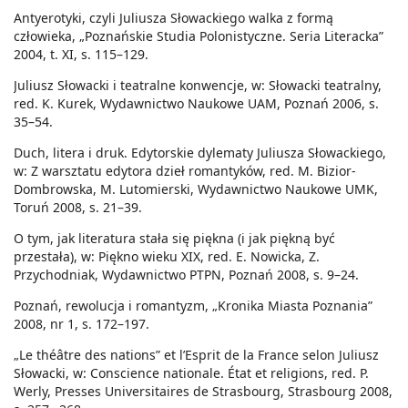
Antyerotyki, czyli Juliusza Słowackiego walka z formą
człowieka, „Poznańskie Studia Polonistyczne. Seria Literacka”
2004, t. XI, s. 115–129.
Juliusz Słowacki i teatralne konwencje, w: Słowacki teatralny,
red. K. Kurek, Wydawnictwo Naukowe UAM, Poznań 2006, s.
35–54.
Duch, litera i druk. Edytorskie dylematy Juliusza Słowackiego,
w: Z warsztatu edytora dzieł romantyków, red. M. Bizior-
Dombrowska, M. Lutomierski, Wydawnictwo Naukowe UMK,
Toruń 2008, s. 21–39.
O tym, jak literatura stała się piękna (i jak piękną być
przestała), w: Piękno wieku XIX, red. E. Nowicka, Z.
Przychodniak, Wydawnictwo PTPN, Poznań 2008, s. 9–24.
Poznań, rewolucja i romantyzm, „Kronika Miasta Poznania”
2008, nr 1, s. 172–197.
„Le théâtre des nations” et l’Esprit de la France selon Juliusz
Słowacki, w: Conscience nationale. État et religions, red. P.
Werly, Presses Universitaires de Strasbourg, Strasbourg 2008,