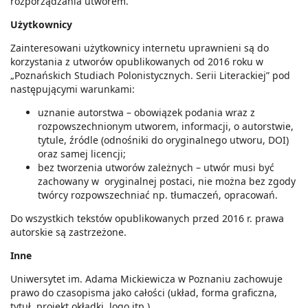
rozporządzania utworem.
Użytkownicy
Zainteresowani użytkownicy internetu uprawnieni są do
korzystania z utworów opublikowanych od 2016 roku w
„Poznańskich Studiach Polonistycznych. Serii Literackiej” pod
następującymi warunkami:
uznanie autorstwa – obowiązek podania wraz z
rozpowszechnionym utworem, informacji, o autorstwie,
tytule, źródle (odnośniki do oryginalnego utworu, DOI)
oraz samej licencji;
bez tworzenia utworów zależnych – utwór musi być
zachowany w oryginalnej postaci, nie można bez zgody
twórcy rozpowszechniać np. tłumaczeń, opracowań.
Do wszystkich tekstów opublikowanych przed 2016 r. prawa
autorskie są zastrzeżone.
Inne
Uniwersytet im. Adama Mickiewicza w Poznaniu zachowuje
prawo do czasopisma jako całości (układ, forma graficzna,
tytuł, projekt okładki, logo itp
.
)
.