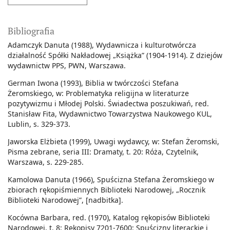
Bibliografia
Adamczyk Danuta (1988), Wydawnicza i kulturotwórcza
działalność Spółki Nakładowej „Książka” (1904-1914). Z dziejów
wydawnictw PPS, PWN, Warszawa.
German Iwona (1993), Biblia w twórczości Stefana
Żeromskiego, w: Problematyka religijna w literaturze
pozytywizmu i Młodej Polski. Świadectwa poszukiwań, red.
Stanisław Fita, Wydawnictwo Towarzystwa Naukowego KUL,
Lublin, s. 329-373.
Jaworska Elżbieta (1999), Uwagi wydawcy, w: Stefan Żeromski,
Pisma zebrane, seria III: Dramaty, t. 20: Róża, Czytelnik,
Warszawa, s. 229-285.
Kamolowa Danuta (1966), Spuścizna Stefana Żeromskiego w
zbiorach rękopiśmiennych Biblioteki Narodowej, „Rocznik
Biblioteki Narodowej”, [nadbitka].
Kocówna Barbara, red. (1970), Katalog rękopisów Biblioteki
Narodowej, t. 8: Rękopisy 7201-7600: Spuścizny literackie i