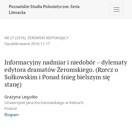
Informacyjny nadmiar i niedobór – dylematy edytora dramatów Ż
Poznańskie Studia Polonistyczne. Seria
Literacka
NR 27 (2016)
,
ŻEROMSKI NIEPOKOJĄCY
Opublikowane 2016-11-17
Informacyjny nadmiar i niedobór – dylematy
edytora dramatów Żeromskiego. (Rzecz o
Sułkowskim i Ponad śnieg bielszym się
stanę)
Grażyna Legutko
Uniwersytet Jana Kochanowskiego w Kielcach.
Poland
Biogram