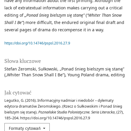
have any information about the first printing. Although the
lack of extratextual information makes carrying out a critical
editing of
„Ponad śnieg bielszym się stanę”
(
“Whiter Than Snow
Shall I Be”
) more difficult, the endured original final draft and
several pages of drama do recompense it in a way.
https://doi.org/10.14746/pspsl.2016.27.9
Słowa kluczowe
Stefan Żeromski
Sułkowski
„Ponad śnieg bielszym się stanę”
(„Whiter Than Snow Shall I Be”)
Young Poland drama
editing
Jak cytować
Legutko, G. (2016). Informacyjny nadmiar i niedobór – dylematy
edytora dramatów Żeromskiego. (Rzecz o Sułkowskim i Ponad śnieg
bielszym się stanę).
Poznańskie Studia Polonistyczne. Seria Literacka
, (27),
185–204. https://doi.org/10.14746/pspsl.2016.27.9
Formaty cytowań