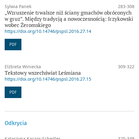
Sylwia Panek
283-308
„Wzruszenie trwalsze niż ściany gmachów obróconych
w gruz”. Między tradycją a nowoczesnością: Irzykowski
wobec Żeromskiego
https://doi.org/10.14746/pspsl.2016.27.14
PDF
Elżbieta Winiecka
309-322
Tekstowy wszechświat Leśmiana
https://doi.org/10.14746/pspsl.2016.27.15
PDF
Odkrycia
Katarzyna Kaczor-Scheitler
325-349