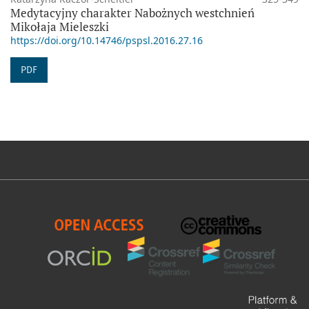
Medytacyjny charakter Nabożnych westchnień
Mikołaja Mieleszki
https://doi.org/10.14746/pspsl.2016.27.16
PDF