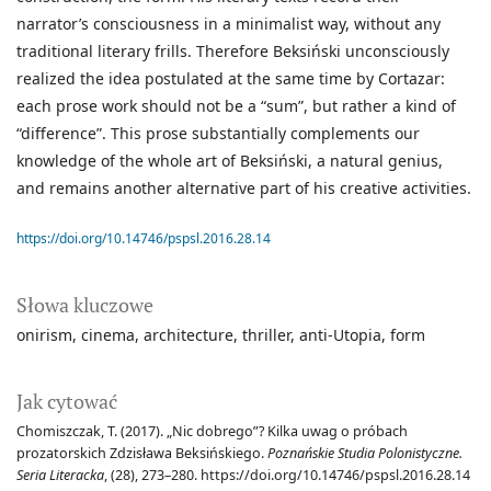
narrator’s consciousness in a minimalist way, without any
traditional literary frills. Therefore Beksiński unconsciously
realized the idea postulated at the same time by Cortazar:
each prose work should not be a “sum”, but rather a kind of
“difference”. This prose substantially complements our
knowledge of the whole art of Beksiński, a natural genius,
and remains another alternative part of his creative activities.
https://doi.org/10.14746/pspsl.2016.28.14
Słowa kluczowe
onirism
cinema
architecture
thriller
anti-Utopia
form
Jak cytować
Chomiszczak, T. (2017). „Nic dobrego”? Kilka uwag o próbach
prozatorskich Zdzisława Beksińskiego.
Poznańskie Studia Polonistyczne.
Seria Literacka
, (28), 273–280. https://doi.org/10.14746/pspsl.2016.28.14