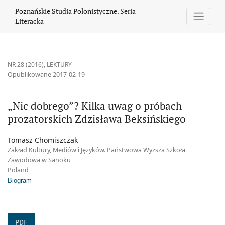
„Nic dobrego”? Kilka uwag o próbach prozatorskich Zdzisława B
Poznańskie Studia Polonistyczne. Seria
Literacka
NR 28 (2016)
,
LEKTURY
Opublikowane 2017-02-19
„Nic dobrego”? Kilka uwag o próbach
prozatorskich Zdzisława Beksińskiego
Tomasz Chomiszczak
Zakład Kultury, Mediów i Języków. Państwowa Wyższa Szkoła
Zawodowa w Sanoku
Poland
Biogram
PDF