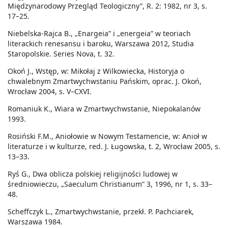
Międzynarodowy Przegląd Teologiczny”, R. 2: 1982, nr 3, s.
17–25.
Niebelska-Rajca B., „Enargeia” i „energeia” w teoriach
literackich renesansu i baroku, Warszawa 2012, Studia
Staropolskie. Series Nova, t. 32.
Okoń J., Wstęp, w: Mikołaj z Wilkowiecka, Historyja o
chwalebnym Zmartwychwstaniu Pańskim, oprac. J. Okoń,
Wrocław 2004, s. V–CXVI.
Romaniuk K., Wiara w Zmartwychwstanie, Niepokalanów
1993.
Rosiński F.M., Aniołowie w Nowym Testamencie, w: Anioł w
literaturze i w kulturze, red. J. Ługowska, t. 2, Wrocław 2005, s.
13–33.
Ryś G., Dwa oblicza polskiej religijności ludowej w
średniowieczu, „Saeculum Christianum” 3, 1996, nr 1, s. 33–
48.
Scheffczyk L., Zmartwychwstanie, przekł. P. Pachciarek,
Warszawa 1984.