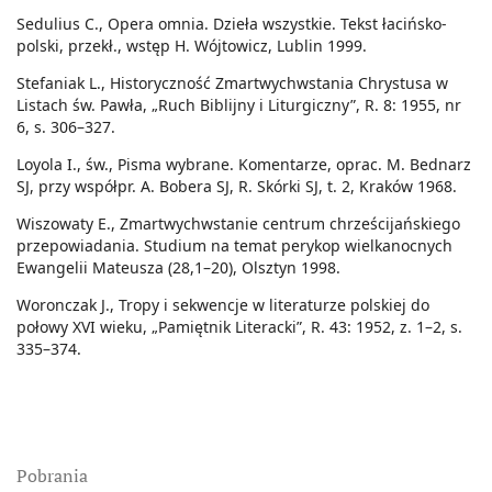
Sedulius C., Opera omnia. Dzieła wszystkie. Tekst łacińsko-
polski, przekł., wstęp H. Wójtowicz, Lublin 1999.
Stefaniak L., Historyczność Zmartwychwstania Chrystusa w
Listach św. Pawła, „Ruch Biblijny i Liturgiczny”, R. 8: 1955, nr
6, s. 306–327.
Loyola I., św., Pisma wybrane. Komentarze, oprac. M. Bednarz
SJ, przy współpr. A. Bobera SJ, R. Skórki SJ, t. 2, Kraków 1968.
Wiszowaty E., Zmartwychwstanie centrum chrześcijańskiego
przepowiadania. Studium na temat perykop wielkanocnych
Ewangelii Mateusza (28,1–20), Olsztyn 1998.
Woronczak J., Tropy i sekwencje w literaturze polskiej do
połowy XVI wieku, „Pamiętnik Literacki”, R. 43: 1952, z. 1–2, s.
335–374.
Pobrania