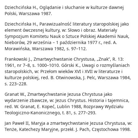
Dziechcińska H., Oglądanie i słuchanie w kulturze dawnej
Polski, Warszawa 1987.
Dziechcińska H., Parawizualność literatury staropolskiej jako
element ówczesnej kultury, w: Słowo i obraz. Materiały
Sympozjum Komitetu Nauk o Sztuce Polskiej Akademii Nauk,
Nieborów, 29 września – 1 października 1977 r., red. A.
Morawińska, Warszawa 1982, s. 97–112.
Frankowski J., Zmartwychwstanie Chrystusa, „Znak”, R. 13:
1961, nr 7–8, s. 1000–1010. Górski K., Uwagi o rozmyślaniach
staropolskich, w: Przełom wieków XVI i XVII w literaturze i
kulturze polskiej, red. B. Otwinowska, J. Pelc, Warszawa 1984,
s. 223–228.
Granat W., Zmartwychwstanie Jezusa Chrystusa jako
wydarzenie zbawcze, w: Jezus Chrystus. Historia i tajemnica,
red. W. Granat, E. Kopeć, Lublin 1988, Rozprawy Wydziału
Teologiczno-Kanonicznego, t. 81, s. 277–293.
Jan Paweł II, Maryja a zmartwychwstanie Jezusa Chrystusa, w:
Tenże, Katechezy Maryjne, przekł. J. Pach, Częstochowa 1998.