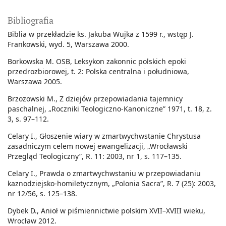
Bibliografia
Biblia w przekładzie ks. Jakuba Wujka z 1599 r., wstęp J.
Frankowski, wyd. 5, Warszawa 2000.
Borkowska M. OSB, Leksykon zakonnic polskich epoki
przedrozbiorowej, t. 2: Polska centralna i południowa,
Warszawa 2005.
Brzozowski M., Z dziejów przepowiadania tajemnicy
paschalnej, „Roczniki Teologiczno-Kanoniczne” 1971, t. 18, z.
3, s. 97–112.
Celary I., Głoszenie wiary w zmartwychwstanie Chrystusa
zasadniczym celem nowej ewangelizacji, „Wrocławski
Przegląd Teologiczny”, R. 11: 2003, nr 1, s. 117–135.
Celary I., Prawda o zmartwychwstaniu w przepowiadaniu
kaznodziejsko-homiletycznym, „Polonia Sacra”, R. 7 (25): 2003,
nr 12/56, s. 125–138.
Dybek D., Anioł w piśmiennictwie polskim XVII–XVIII wieku,
Wrocław 2012.