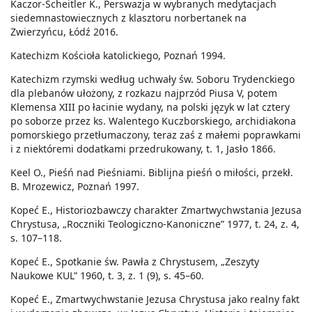
Kaczor-Scheitler K., Perswazja w wybranych medytacjach
siedemnastowiecznych z klasztoru norbertanek na
Zwierzyńcu, Łódź 2016.
Katechizm Kościoła katolickiego, Poznań 1994.
Katechizm rzymski według uchwały św. Soboru Trydenckiego
dla plebanów ułożony, z rozkazu najprzód Piusa V, potem
Klemensa XIII po łacinie wydany, na polski język w lat cztery
po soborze przez ks. Walentego Kuczborskiego, archidiakona
pomorskiego przetłumaczony, teraz zaś z małemi poprawkami
i z niektóremi dodatkami przedrukowany, t. 1, Jasło 1866.
Keel O., Pieśń nad Pieśniami. Biblijna pieśń o miłości, przekł.
B. Mrozewicz, Poznań 1997.
Kopeć E., Historiozbawczy charakter Zmartwychwstania Jezusa
Chrystusa, „Roczniki Teologiczno-Kanoniczne” 1977, t. 24, z. 4,
s. 107–118.
Kopeć E., Spotkanie św. Pawła z Chrystusem, „Zeszyty
Naukowe KUL” 1960, t. 3, z. 1 (9), s. 45–60.
Kopeć E., Zmartwychwstanie Jezusa Chrystusa jako realny fakt