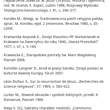
i wydarzenie zbawcze, w: Jezus Chrystus. Historia i tajemnica,
red. W. Granat, E. Kopeć, Lublin 1988, Rozprawy Wydziału
Teologiczno-Kanonicznego, t. 81, s. 246–277.
Korolko M., Wstęp, w: Średniowieczna pieśń religijna polska,
oprac. M. Korolko, wyd. 2 zmienione, Wrocław 1980, s. III–
LXXVI.
Kramarska-Anyszek K., Dzieje Klasztoru PP. Norbertanek w
Krakowie na Zwierzyńcu do roku 1840, „Nasza Przeszłość”
1977, t. 47, s. 5–169.
Krawiecka E., Staropolskie portrety św. Marii Magdaleny,
Poznań 2006.
Künstler-Langner D., Anioł w poezji baroku. Dzieje postaci w
kulturze dawnej Europy, Toruń 2007.
Léon-Dufour X., Sur la resurrection de Jésus, „Recherches de
science religieuse”, 57: 1969, s. 583–622.
Lurker M., Słownik obrazów i symboli biblijnych, przekł. K.
Romaniuk, Poznań 1989.
Nagy S. SCJ, Sakralny charakter niedzieli, „Communio.