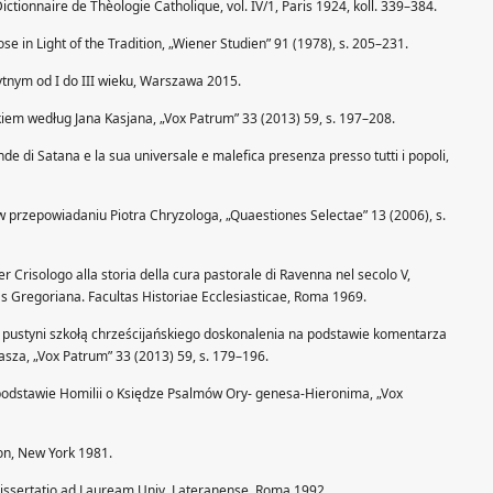
ctionnaire de Thèologie Catholique, vol. IV/1, Paris 1924, koll. 339–384.
in Light of the Tradition, „Wiener Studien” 91 (1978), s. 205–231.
ytnym od I do III wieku, Warszawa 2015.
iem według Jana Kasjana, „Vox Patrum” 33 (2013) 59, s. 197–208.
cende di Satana e la sua universale e malefica presenza presso tutti i popoli,
w przepowiadaniu Piotra Chryzologa, „Quaestiones Selectae” 13 (2006), s.
er Crisologo alla storia della cura pastorale di Ravenna nel secolo V,
as Gregoriana. Facultas Historiae Ecclesiasticae, Roma 1969.
a pustyni szkołą chrześcijańskiego doskonalenia na podstawie komentarza
sza, „Vox Patrum” 33 (2013) 59, s. 179–196.
 podstawie Homilii o Księdze Psalmów Ory- genesa-Hieronima, „Vox
ion, New York 1981.
, Dissertatio ad Lauream Univ. Lateranense, Roma 1992.