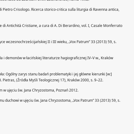
i Pietro Crisologo. Ricerca storico-critica sulla liturgia di Ravenna antica,
 di Antichità Cristiane, a cura di A. Di Berardino, vol. I, Casale Monferrato
e wczesnochrześcijańskiej II i III wieku, „Vox Patrum” 33 (2013) 59, s.
bła i demonów w łacińskiej literaturze hagiograficznej IV–V w., Kraków
a: Ogólny zarys stanu badań problematyki i jej główne kierunki [w:]
Pietras, (Źródła Myśli Teologicznej 17), Kraków 2000, s. 9–22.
im w ujęciu św. Jana Chryzostoma, Poznań 2012.
u duchowi w ujęciu św. Jana Chryzostoma, „Vox Patrum” 33 (2013) 59, s.