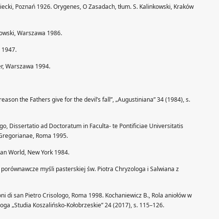
siecki, Poznań 1926. Orygenes, O Zasadach, tłum. S. Kalinkowski, Kraków
nkowski, Warszawa 1986.
ń 1947.
ner, Warszawa 1994.
ason the Fathers give for the devil’s fall”, „Augustiniana” 34 (1984), s.
logo, Dissertatio ad Doctoratum in Faculta- te Pontificiae Universitatis
s Gregorianae, Roma 1995.
ian World, New York 1984.
porównawcze myśli pasterskiej św. Piotra Chryzologa i Salwiana z
ni di san Pietro Crisologo, Roma 1998. Kochaniewicz B., Rola aniołów w
ologa „Studia Koszalińsko-Kołobrzeskie” 24 (2017), s. 115–126.