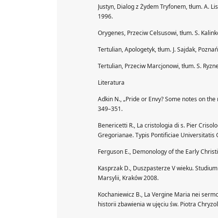
Justyn, Dialog z Żydem Tryfonem, tłum. A. Li
1996.
Orygenes, Przeciw Celsusowi, tłum. S. Kali
Tertulian, Apologetyk, tłum. J. Sajdak, Pozna
Tertulian, Przeciw Marcjonowi, tłum. S. Ryz
Literatura
Adkin N., „Pride or Envy? Some notes on the re
349–351.
Benericetti R., La cristologia di s. Pier Criso
Gregorianae. Typis Pontificiae Universitati
Ferguson E., Demonology of the Early Christ
Kasprzak D., Duszpasterze V wieku. Studium 
Marsylii, Kraków 2008.
Kochaniewicz B., La Vergine Maria nei sermo
historii zbawienia w ujęciu św. Piotra Chryz