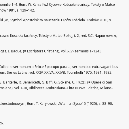
milie 1–4, tłum. W. Kania [w:] Ojcowie Kościoła łacińscy. Teksty o Matce
lanów 1981, s. 129–142.
i [w:] Symbol Apostolski w nauczaniu Ojców Kościoła. Kraków 2010, s.
cowie Kościoła łacińscy. Teksty o Matce Bożej, t. 2, red. S.C. Napiórkowski,
egas, I. Baque, (= Escriptors Cristians), vol I–IV (sermons 1–124);
 Collectio sermonum a Felice Episcopo parata, sermonibus extravagantibus
rum. Series Latina, vol. XXIV, XXIVA, XXIVB, Tournholti 1975, 1981, 1982.
. Banterle, R. Benericetti, G. Biffi, G. Sci- me, C. Truzzi, (= Opere di San
brosiana), vol. I–III, Biblioteca Ambrosiana–Citta Nuova Editrice, Milano–
ziestodniowym, tłum. T. Karyłowski, „Wia- ra i Życie” 5 (1925), s. 88–90.
26.