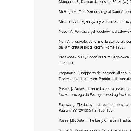
Mangenot E., Demon d’après les Pères [w:] Di
McHugh M., The Demonology of Saint Ambrose 
Misiarczyk L., Egzorcyzmy w Kościele staroż
Nocoń A., Władza złych duchów nad człowiek
Nola A., Il diavolo. Le forme, la storia, le vi
dall’antichità ai nostri giorni, Roma 1987.
Paczkowski S.M., Dobry Pasterz i jego owce 
117–139.
Paganotto E., L’apporto dei sermoni di san Pi
Dissertatio ad Lauream. Pontificia Universit
Pałucki J., Doświadczenie kuszenia Jezusa n
św. Ambrożego do Ewangelii według św. Łuka
Pochwat J., Złe duchy — diabeł i demony na
Patrum” 33 (2013) 59, s. 129–150.
Russel J.B., Satan. The Early Christian Tradit
Scime G., L’esegesi di san Pietro Crisologo