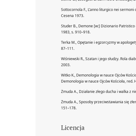
Sottocornola F., L’anno liturgico nei sermoni d
Cesena 1973.
Studer B., Demone [w:] Dizionario Patristico e
1983, s. 910–918.
Terka M., Opętanie i egzorcyzmy w apologetyc
87–111.
Wiśniewski R., Szatan i jego słudzy. Rola dia
2003.
Witko K., Demonologia w nauce Ojców Kościoł
Demonologia w nauce Ojców Kościoła, red. H. 
Żmuda A., Działanie złego ducha i walka z n
Żmuda A., Sposoby przeciwstawiania się złem
151–178.
Licencja