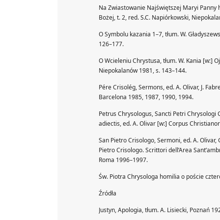
Na Zwiastowanie Najświętszej Maryi Panny ho
Bożej, t. 2, red. S.C. Napiórkowski, Niepoka
O Symbolu kazania 1–7, tłum. W. Gładyszewsk
126–177.
O Wcieleniu Chrystusa, tłum. W. Kania [w:] Oj
Niepokalanów 1981, s. 143–144.
Pére Crisolég, Sermons, ed. A. Olivar, J. Fabr
Barcelona 1985, 1987, 1990, 1994.
Petrus Chrysologus, Sancti Petri Chrysologi
adiectis, ed. A. Olivar [w:] Corpus Christiano
San Pietro Crisologo, Sermoni, ed. A. Olivar, G
Pietro Crisologo. Scrittori dell’Area Sant’am
Roma 1996–1997.
Św. Piotra Chrysologa homilia o poście czterd
Źródła
Justyn, Apologia, tłum. A. Lisiecki, Poznań 19