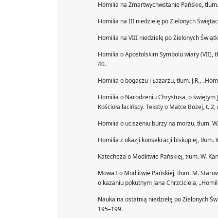
Homilia na Zmartwychwstanie Pańskie, tłum. W
Homilia na III niedzielę po Zielonych Świętac
Homilia na VIII niedzielę po Zielonych Świątk
Homilia o Apostolskim Symbolu wiary (VII), tł
40.
Homilia o bogaczu i Łazarzu, tłum. J.R., „Hom
Homilia o Narodzeniu Chrystusa, o świętym Jó
Kościoła łacińscy. Teksty o Matce Bożej, t. 2
Homilia o uciszeniu burzy na morzu, tłum. W.
Homilia z okazji konsekracji biskupiej, tłum.
Katecheza o Modlitwie Pańskiej, tłum. W. Kani
Mowa I o Modlitwie Pańskiej, tłum. M. Staro
o kazaniu pokutnym Jana Chrzciciela, „Homil
Nauka na ostatnią niedzielę po Zielonych Świ
195–199.