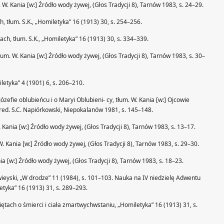
. Kania [w:] Źródło wody żywej, (Głos Tradycji 8), Tarnów 1983, s. 24–29.
h, tłum. S.K., „Homiletyka” 16 (1913) 30, s. 254–256.
ach, tłum. S.K., „Homiletyka” 16 (1913) 30, s. 334–339.
um. W. Kania [w:] Źródło wody żywej, (Głos Tradycji 8), Tarnów 1983, s. 30–
iletyka” 4 (1901) 6, s. 206–210.
zefie oblubieńcu i o Maryi Oblubieni- cy, tłum. W. Kania [w:] Ojcowie
, red. S.C. Napiórkowski, Niepokalanów 1981, s. 145–148.
 Kania [w:] Źródło wody żywej, (Głos Tradycji 8), Tarnów 1983, s. 13–17.
 W. Kania [w:] Źródło wody żywej, (Głos Tradycji 8), Tarnów 1983, s. 29–30.
a [w:] Źródło wody żywej, (Głos Tradycji 8), Tarnów 1983, s. 18–23.
wieyski, „W drodze” 11 (1984), s. 101–103. Nauka na IV niedzielę Adwentu
etyka” 16 (1913) 31, s. 289–293.
ętach o śmierci i ciała zmartwychwstaniu, „Homiletyka” 16 (1913) 31, s.