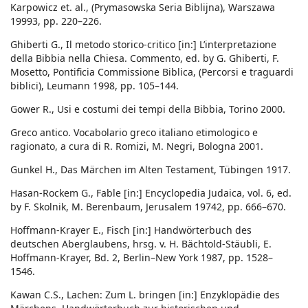
Karpowicz et. al., (Prymasowska Seria Biblijna), Warszawa
19993, pp. 220–226.
Ghiberti G., Il metodo storico-critico [in:] L’interpretazione
della Bibbia nella Chiesa. Commento, ed. by G. Ghiberti, F.
Mosetto, Pontificia Commissione Biblica, (Percorsi e traguardi
biblici), Leumann 1998, pp. 105–144.
Gower R., Usi e costumi dei tempi della Bibbia, Torino 2000.
Greco antico. Vocabolario greco italiano etimologico e
ragionato, a cura di R. Romizi, M. Negri, Bologna 2001.
Gunkel H., Das Märchen im Alten Testament, Tübingen 1917.
Hasan-Rockem G., Fable [in:] Encyclopedia Judaica, vol. 6, ed.
by F. Skolnik, M. Berenbaum, Jerusalem 19742, pp. 666–670.
Hoffmann-Krayer E., Fisch [in:] Handwörterbuch des
deutschen Aberglaubens, hrsg. v. H. Bächtold-Stäubli, E.
Hoffmann-Krayer, Bd. 2, Berlin–New York 1987, pp. 1528–
1546.
Kawan C.S., Lachen: Zum L. bringen [in:] Enzyklopädie des