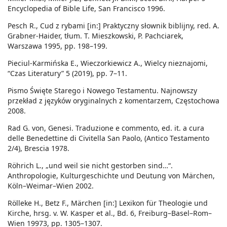
Encyclopedia of Bible Life, San Francisco 1996.
Pesch R., Cud z rybami [in:] Praktyczny słownik biblijny, red. A.
Grabner-Haider, tłum. T. Mieszkowski, P. Pachciarek,
Warszawa 1995, pp. 198–199.
Pieciul-Karmińska E., Wieczorkiewicz A., Wielcy nieznajomi,
“Czas Literatury” 5 (2019), pp. 7–11.
Pismo Święte Starego i Nowego Testamentu. Najnowszy
przekład z języków oryginalnych z komentarzem, Częstochowa
2008.
Rad G. von, Genesi. Traduzione e commento, ed. it. a cura
delle Benedettine di Civitella San Paolo, (Antico Testamento
2/4), Brescia 1978.
Röhrich L., „und weil sie nicht gestorben sind…“.
Anthropologie, Kulturgeschichte und Deutung von Märchen,
Köln–Weimar–Wien 2002.
Rölleke H., Betz F., Märchen [in:] Lexikon für Theologie und
Kirche, hrsg. v. W. Kasper et al., Bd. 6, Freiburg–Basel–Rom–
Wien 19973, pp. 1305–1307.