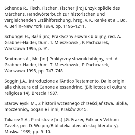
Schenda R., Fisch, Fischen, Fischer [in:] Enzyklopädie des
Märchens. Handwörterbuch zur historischen und
vergleichenden Erzählforschung, hrsg. v. K. Ranke et al., Bd.
4, Berlin–New York 1984, pp. 1196–1211.
Schüngel H., Baśń [in:] Praktyczny słownik biblijny, red. A.
Grabner-Haider, tłum. T. Mieszkowski, P. Pachciarek,
Warszawa 1995, p. 91.
Smitmans A., Mit [in:] Praktyczny słownik biblijny, red. A.
Grabner-Haider, tłum. T. Mieszkowski, P. Pachciarek,
Warszawa 1995, pp. 747–748.
Soggin J.A., Introduzione all’Antico Testamento. Dalle origini
alla chiusura del Canone alessandrino, (Biblioteca di cultura
religiosa 14), Brescia 1987.
Starowieyski M., Z historii wczesnego chrześcijaństwa. Biblia,
męczennicy, poganie i inni, Kraków 2015.
Tokarev S.A., Predislovie [in:] J.G. Frazer, Folklor v Vethom
Zavete, per. D. Wolpin,(Biblioteka ateističeskoj literatury),
Moskva 1989, pp. 5–10.