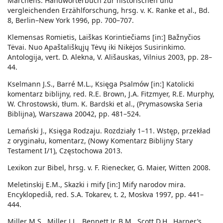
Märchens. Handwörterbuch zur historischen und
vergleichenden Erzählforschung, hrsg. v. K. Ranke et al., Bd.
8, Berlin–New York 1996, pp. 700–707.
Klemensas Romietis, Laiškas Korintiečiams [in:] Bažnyčios
Tėvai. Nuo Apaštališkųjų Tėvų iki Nikėjos Susirinkimo.
Antologija, vert. D. Alekna, V. Ališauskas, Vilnius 2003, pp. 28–
44.
Kselmann J.S., Barré M.L., Księga Psalmów [in:] Katolicki
komentarz biblijny, red. R.E. Brown, J.A. Fitzmyer, R.E. Murphy,
W. Chrostowski, tłum. K. Bardski et al., (Prymasowska Seria
Biblijna), Warszawa 20042, pp. 481–524.
Lemański J., Księga Rodzaju. Rozdziały 1–11. Wstęp, przekład
z oryginału, komentarz, (Nowy Komentarz Biblijny Stary
Testament I/1), Częstochowa 2013.
Lexikon zur Bibel, hrsg. v. F. Rienecker, G. Maier, Witten 2008.
Meletinskij E.M., Skazki i mify [in:] Mify narodov mira.
Encyklopediâ, red. S.A. Tokarev, t. 2, Moskva 1997, pp. 441–
444.
Miller M.S., Miller J.L., Bennett Jr. B.M., Scott D.H., Harper’s