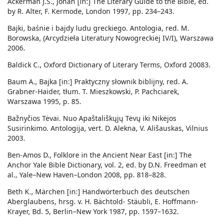
Ackerman J.S., Jonah [in:] The Literary Guide to the Bible, ed.
by R. Alter, F. Kermode, London 1997, pp. 234–243.
Bajki, baśnie i bajdy ludu greckiego. Antologia, red. M.
Borowska, (Arcydzieła Literatury Nowogreckiej IV/I), Warszawa
2006.
Baldick C., Oxford Dictionary of Literary Terms, Oxford 20083.
Baum A., Bajka [in:] Praktyczny słownik biblijny, red. A.
Grabner-Haider, tłum. T. Mieszkowski, P. Pachciarek,
Warszawa 1995, p. 85.
Bažnyčios Tėvai. Nuo Apaštališkųjų Tėvų iki Nikėjos
Susirinkimo. Antologija, vert. D. Alekna, V. Ališauskas, Vilnius
2003.
Ben-Amos D., Folklore in the Ancient Near East [in:] The
Anchor Yale Bible Dictionary, vol. 2, ed. by D.N. Freedman et
al., Yale–New Haven–London 2008, pp. 818–828.
Beth K., Märchen [in:] Handwörterbuch des deutschen
Aberglaubens, hrsg. v. H. Bächtold- Stäubli, E. Hoffmann-
Krayer, Bd. 5, Berlin–New York 1987, pp. 1597–1632.