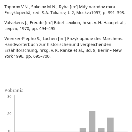
Toporov V.N., Sokolov М.N., Ryba [in:] Mify narodov mira.
Encyklopediâ, red. S.А. Тokarev, t. 2, Moskva1997, p. 391–393.
Valvekens J., Freude [in:] Bibel-Lexikon, hrsg. v. H. Haag et al.,
Leipzig 1970, pp. 494–495.
Wienker-Piepho S., Lachen [in:] Enzyklopädie des Märchens.
Handwörterbuch zur historischenund vergleichenden
Erzählforschung, hrsg. v. K. Ranke et al., Bd. 8, Berlin– New
York 1996, pp. 695–700.
Pobrania