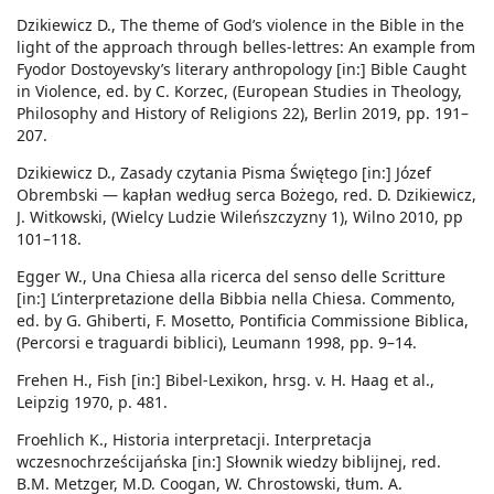
Dzikiewicz D., The theme of God’s violence in the Bible in the
light of the approach through belles-lettres: An example from
Fyodor Dostoyevsky’s literary anthropology [in:] Bible Caught
in Violence, ed. by C. Korzec, (European Studies in Theology,
Philosophy and History of Religions 22), Berlin 2019, pp. 191–
207.
Dzikiewicz D., Zasady czytania Pisma Świętego [in:] Józef
Obrembski — kapłan według serca Bożego, red. D. Dzikiewicz,
J. Witkowski, (Wielcy Ludzie Wileńszczyzny 1), Wilno 2010, pp
101–118.
Egger W., Una Chiesa alla ricerca del senso delle Scritture
[in:] L’interpretazione della Bibbia nella Chiesa. Commento,
ed. by G. Ghiberti, F. Mosetto, Pontificia Commissione Biblica,
(Percorsi e traguardi biblici), Leumann 1998, pp. 9–14.
Frehen H., Fish [in:] Bibel-Lexikon, hrsg. v. H. Haag et al.,
Leipzig 1970, p. 481.
Froehlich K., Historia interpretacji. Interpretacja
wczesnochrześcijańska [in:] Słownik wiedzy biblijnej, red.
B.M. Metzger, M.D. Coogan, W. Chrostowski, tłum. A.