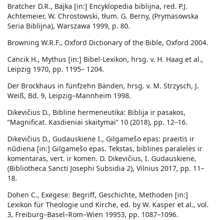
Bratcher D.R., Bajka [in:] Encyklopedia biblijna, red. P.J.
Achtemeier, W. Chrostowski, tłum. G. Berny, (Prymasowska
Seria Biblijna), Warszawa 1999, p. 80.
Browning W.R.F., Oxford Dictionary of the Bible, Oxford 2004.
Cancik H., Mythus [in:] Bibel-Lexikon, hrsg. v. H. Haag et al.,
Leipzig 1970, pp. 1195– 1204.
Der Brockhaus in fünfzehn Bänden, hrsg. v. M. Strzysch, J.
Weiß, Bd. 9, Leipzig–Mannheim 1998.
Dikevičius D., Biblinė hermeneutika: Biblija ir pasakos,
“Magnificat. Kasdieniai skaitymai” 10 (2018), pp. 12–16.
Dikevičius D., Gudauskienė I., Gilgamešo epas: praeitis ir
nūdiena [in:] Gilgamešo epas. Tekstas, biblinės paralelės ir
komentaras, vert. ir komen. D. Dikevičius, I. Gudauskienė,
(Bibliotheca Sancti Josephi Subsidia 2), Vilnius 2017, pp. 11–
18.
Dohen C., Exegese: Begriff, Geschichte, Methoden [in:]
Lexikon für Theologie und Kirche, ed. by W. Kasper et al., vol.
3, Freiburg–Basel–Rom–Wien 19953, pp. 1087–1096.