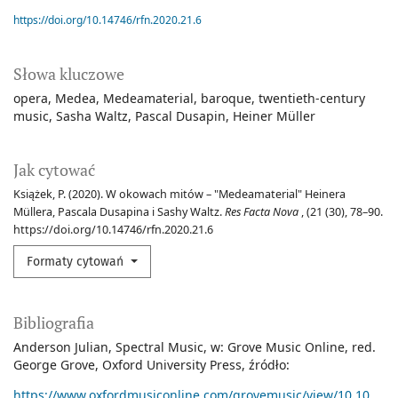
https://doi.org/10.14746/rfn.2020.21.6
Słowa kluczowe
opera
Medea
Medeamaterial
baroque
twentieth-century
music
Sasha Waltz
Pascal Dusapin
Heiner Müller
Jak cytować
Książek, P. (2020). W okowach mitów – "Medeamaterial" Heinera
Müllera, Pascala Dusapina i Sashy Waltz.
Res Facta Nova
, (21 (30), 78–90.
https://doi.org/10.14746/rfn.2020.21.6
Formaty cytowań
Bibliografia
Anderson Julian, Spectral Music, w: Grove Music Online, red.
George Grove, Oxford University Press, źródło:
https://www.oxfordmusiconline.com/grovemusic/view/10.1093/