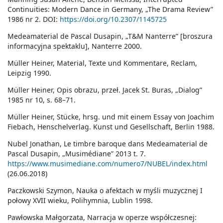
Continuities: Modern Dance in Germany, „The Drama Review”
1986 nr 2. DOI:
https://doi.org/10.2307/1145725
Medeamaterial de Pascal Dusapin, „T&M Nanterre” [broszura
informacyjna spektaklu], Nanterre 2000.
Müller Heiner, Material, Texte und Kommentare, Reclam,
Leipzig 1990.
Müller Heiner, Opis obrazu, przeł. Jacek St. Buras, „Dialog”
1985 nr 10, s. 68–71.
Müller Heiner, Stücke, hrsg. und mit einem Essay von Joachim
Fiebach, Henschelverlag. Kunst und Gesellschaft, Berlin 1988.
Nubel Jonathan, Le timbre baroque dans Medeamaterial de
Pascal Dusapin, „Musimédiane” 2013 t. 7.
https://www.musimediane.com/numero7/NUBEL/index.html
(26.06.2018)
Paczkowski Szymon, Nauka o afektach w myśli muzycznej I
połowy XVII wieku, Polihymnia, Lublin 1998.
Pawłowska Małgorzata, Narracja w operze współczesnej: