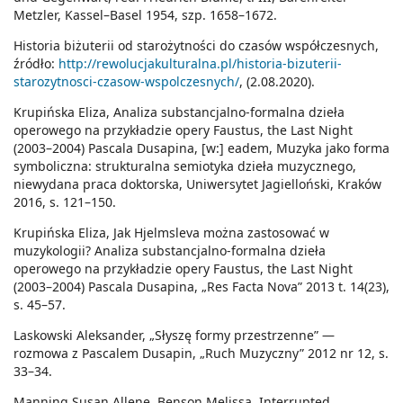
Metzler, Kassel–Basel 1954, szp. 1658–1672.
Historia biżuterii od starożytności do czasów współczesnych,
źródło:
http://rewolucjakulturalna.pl/historia-bizuterii-
starozytnosci-czasow-wspolczesnych/
, (2.08.2020).
Krupińska Eliza, Analiza substancjalno-formalna dzieła
operowego na przykładzie opery Faustus, the Last Night
(2003–2004) Pascala Dusapina, [w:] eadem, Muzyka jako forma
symboliczna: strukturalna semiotyka dzieła muzycznego,
niewydana praca doktorska, Uniwersytet Jagielloński, Kraków
2016, s. 121–150.
Krupińska Eliza, Jak Hjelmsleva można zastosować w
muzykologii? Analiza substancjalno-formalna dzieła
operowego na przykładzie opery Faustus, the Last Night
(2003–2004) Pascala Dusapina, „Res Facta Nova” 2013 t. 14(23),
s. 45–57.
Laskowski Aleksander, „Słyszę formy przestrzenne” —
rozmowa z Pascalem Dusapin, „Ruch Muzyczny” 2012 nr 12, s.
33–34.
Manning Susan Allene, Benson Melissa, Interrupted