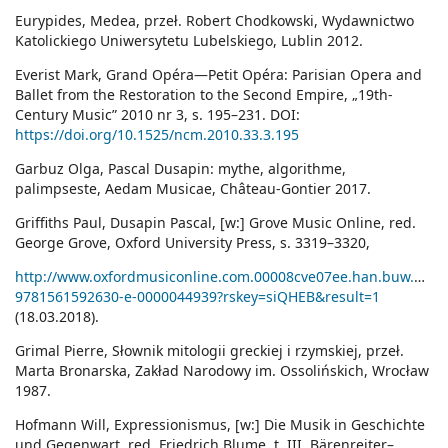
Eurypides, Medea, przeł. Robert Chodkowski, Wydawnictwo
Katolickiego Uniwersytetu Lubelskiego, Lublin 2012.
Everist Mark, Grand Opéra—Petit Opéra: Parisian Opera and
Ballet from the Restoration to the Second Empire, „19th-
Century Music” 2010 nr 3, s. 195–231. DOI:
https://doi.org/10.1525/ncm.2010.33.3.195
Garbuz Olga, Pascal Dusapin: mythe, algorithme,
palimpseste, Aedam Musicae, Château-Gontier 2017.
Griffiths Paul, Dusapin Pascal, [w:] Grove Music Online, red.
George Grove, Oxford University Press, s. 3319–3320,
http://www.oxfordmusiconline.com.00008cve07ee.han.buw.uw.e
9781561592630-e-0000044939?rskey=siQHEB&result=1
(18.03.2018).
Grimal Pierre, Słownik mitologii greckiej i rzymskiej, przeł.
Marta Bronarska, Zakład Narodowy im. Ossolińskich, Wrocław
1987.
Hofmann Will, Expressionismus, [w:] Die Musik in Geschichte
und Gegenwart, red. Friedrich Blume, t. III, Bärenreiter–