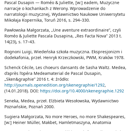
Pascal Dusapin — Roméo & Juliette, [w:] eadem, Muzyczne
narracje o kochankach z Werony. Wprowadzenie do
narratologii muzycznej, Wydawnictwo Naukowe Uniwersytetu
Mikołaja Kopernika, Toruń 2016, s. 294–330.
Pawłowska Małgorzata, „Une aventure extraordinaire”, czyli
Roméo & Juliette Pascala Dusapina, „Res Facta Nova” 2013 t.
14(23), s. 17–43.
Rognoni Luigi, Wiedeńska szkoła muzyczna. Ekspresjonizm i
dodekafonia, przeł. Henryk Krzeczkowski, PWM, Kraków 1978.
Schenck Cécile, Les choeurs dansants de Sasha Waltz. Medea,
d’après l’opéra Medeamaterial de Pascal Dusapin,
„Sken&graphie” 2016 t. 4: źródło:
http://journals.openedition.org/skenegraphie/1292
,
(14.01.2018). DOI:
https://doi.org/10.4000/skenegraphie.1292
Seneka, Medea, przeł. Elżbieta Wesołowska, Wydawnictwo
Poznańskie, Poznań 2000.
Sugiera Małgorzata, No more Heroes, no more Shakespeares,
[w:] Heiner Müller, Makbet, Hamletmaszyna, Anatomia