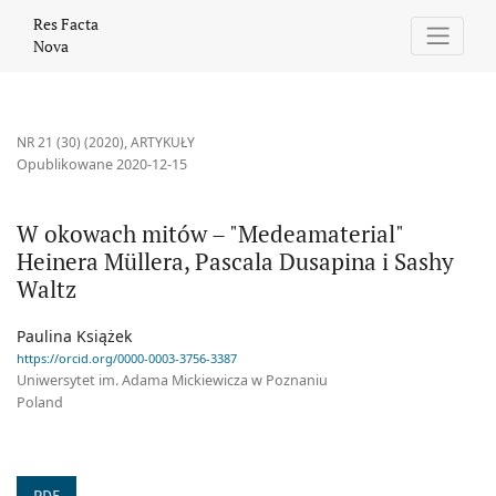
W okowach mitów – &quot;Medeamaterial&quot; Heinera Müllera,
Res Facta
Nova
NR 21 (30) (2020)
,
ARTYKUŁY
Opublikowane 2020-12-15
W okowach mitów – "Medeamaterial"
Heinera Müllera, Pascala Dusapina i Sashy
Waltz
Paulina Książek
https://orcid.org/0000-0003-3756-3387
Uniwersytet im. Adama Mickiewicza w Poznaniu
Poland