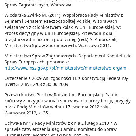
Spraw Zagranicznych, Warszawa.
Włodarska-Żwirko M. (2011), Współpraca Rady Ministrów z
Sejmem i Senatem Rzeczpospolitej Polskiej w sprawach
związanych z członkostwem Polski w Unii Europejskiej, w:
Proces decyzyjny w Unii Europejskiej. Przewodnik dla
urzędnika administracji publicznej, (red.) A. Ambroziak,
Ministerstwo Spraw Zagranicznych, Warszawa 2011.
Ministerstwo Spraw Zagranicznych, Departament Komitetu do
Spraw Europejskich, pobrano z:
http://www.msz.gov.pl/pl/mmisterstwo/ministerstwo_orgamzacja/komorki/departament_komitetu_do_spraw_europejskich_
Orzeczenie z 2009 ws. zgodności TL z Konstytucją Federalną-
BVerfG, 2 BvE 2/08 z 30.06.2009.
Przewodnictwo Polski w Radzie Unii Europejskiej. Raport
końcowy z przygotowania i sprawowania prezydencji, przyjęty
przez Radę Ministrów w dniu 17 kwietnia 2012 roku,
Warszawa 2012, s. 35.
Uchwała nr 18 Rady Ministrów z dnia 2 lutego 2010 r. w
sprawie zatwierdzenia Regulaminu Komitetu do Spraw
Europejskich, Monitor Polski nr 9 (poz. 79).