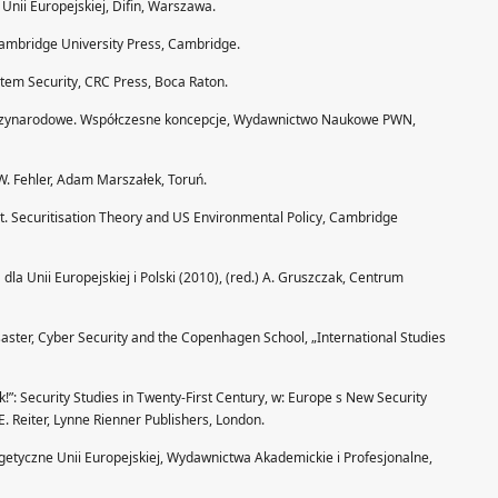
Unii Europejskiej, Difin, Warszawa.
 Cambridge University Press, Cambridge.
tem Security, CRC Press, Boca Raton.
ędzynarodowe. Współczesne koncepcje, Wydawnictwo Naukowe PWN,
W. Fehler, Adam Marszałek, Toruń.
nt. Securitisation Theory and US Environmental Policy, Cambridge
la Unii Europejskiej i Polski (2010), (red.) A. Gruszczak, Centrum
saster, Cyber Security and the Copenhagen School, „International Studies
”: Security Studies in Twenty-First Century, w: Europe s New Security
 E. Reiter, Lynne Rienner Publishers, London.
etyczne Unii Europejskiej, Wydawnictwa Akademickie i Profesjonalne,