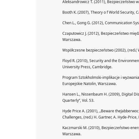
Aleksandrowicz T. (2011), Bezpieczeństwo w 
Booth K. (2007), Theory o f World Security,
Chen L., Gong G. (2012), Communication Sys
Czaputowicz J. (2012), Bezpieczeństwo mi
Warszawa.
Współczesne bezpieczeństwo (2002), (red.( 
Floyd R. (2010), Security and the Environme
University Press, Cambridge.
Program Sztokholmski-implikacje i wyzwania d
Europejskie Natolin, Warszawa.
Hansen L., Nissenbaum H. (2009), Digital Di
Quarterly”, Vol. 53.
Hyde Price A. (2001), „Beware theJabberwock!
Challenges, (red.) H. Gartner, A. Hyde-Price,
Kaczmarski M. (2010), Bezpieczeństwo energ
Warszawa.