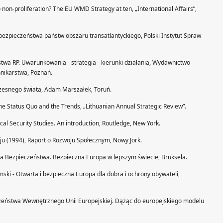
 non-proliferation? The EU WMD Strategy at ten, „International Affairs”,
ezpieczeństwa państw obszaru transatlantyckiego, Polski Instytut Spraw
twa RP. Uwarunkowania - strategia - kierunki działania, Wydawnictwo
nnikarstwa, Poznań.
czesnego świata, Adam Marszałek, Toruń.
the Status Quo and the Trends, „Lithuanian Annual Strategic Review”.
cal Security Studies. An introduction, Routledge, New York.
 (1994), Raport o Rozwoju Społecznym, Nowy Jork.
ia Bezpieczeństwa. Bezpieczna Europa w lepszym świecie, Bruksela.
ki - Otwarta i bezpieczna Europa dla dobra i ochrony obywateli,
czeństwa Wewnętrznego Unii Europejskiej. Dążąc do europejskiego modelu