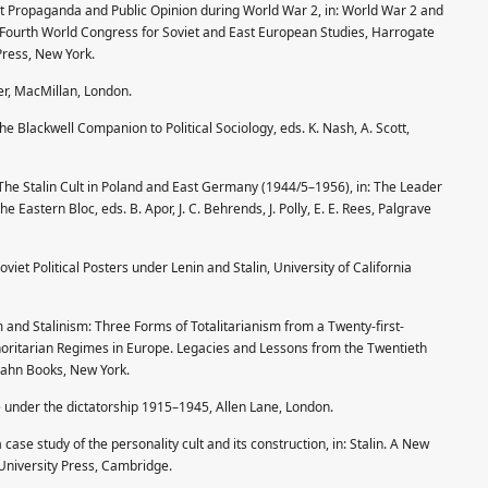
iet Propaganda and Public Opinion during World War 2, in: World War 2 and
 Fourth World Congress for Soviet and East European Studies, Harrogate
 Press, New York.
er, MacMillan, London.
The Blackwell Companion to Political Sociology, eds. K. Nash, A. Scott,
 The Stalin Cult in Poland and East Germany (1944/5–1956), in: The Leader
e Eastern Bloc, eds. B. Apor, J. C. Behrends, J. Polly, E. E. Rees, Palgrave
viet Political Posters under Lenin and Stalin, University of California
m and Stalinism: Three Forms of Totalitarianism from a Twenty-first-
thoritarian Regimes in Europe. Legacies and Lessons from the Twentieth
ghahn Books, New York.
ife under the dictatorship 1915–1945, Allen Lane, London.
case study of the personality cult and its construction, in: Stalin. A New
 University Press, Cambridge.