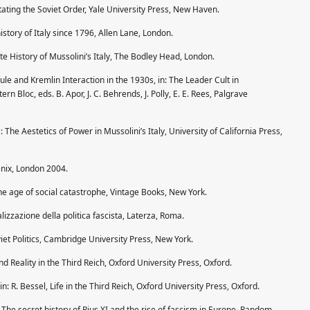
ictating the Soviet Order, Yale University Press, New Haven.
story of Italy since 1796, Allen Lane, London.
te History of Mussolini’s Italy, The Bodley Head, London.
Rule and Kremlin Interaction in the 1930s, in: The Leader Cult in
n Bloc, eds. B. Apor, J. C. Behrends, J. Polly, E. E. Rees, Palgrave
The Aestetics of Power in Mussolini’s Italy, University of California Press,
enix, London 2004.
 The age of social catastrophe, Vintage Books, New York.
ralizzazione della politica fascista, Laterza, Roma.
iet Politics, Cambridge University Press, New York.
nd Reality in the Third Reich, Oxford University Press, Oxford.
: R. Bessel, Life in the Third Reich, Oxford University Press, Oxford.
 The secret history of Pius XI and the rise of fascism in Europe, Random