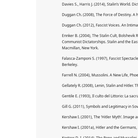
Davies S., Harris J. (2014), Stalin’s World. D
Duggan Ch. (2008), The Force of Destiny. A hi
Duggan Ch. (2012), Fascist Voices. An Intima
Ennker B. (2004), The Stalin Cult, Bolshevik 
Communist Dictatorships. Stalin and the Easter
Macmillan, New York.
Falasca-Zamponi S. (1997), Fascist Spectacle: 
Berkeley.
Farrell N. (2004), Mussolini. A New Life, Pho
Gellately R. (2008), Lenin, Stalin and Hitler.
Gentile E. (1993), Il culto del Littorio: La sac
Gill G. (2011), Symbols and Legitimacy in Sov
Kershaw I. (2001), The ‘Hitler Myth’. Image a
Kershaw I. (2001a), Hitler and the Germans, in
Kertzer D. I. (2014), The Pope and Mussolini.