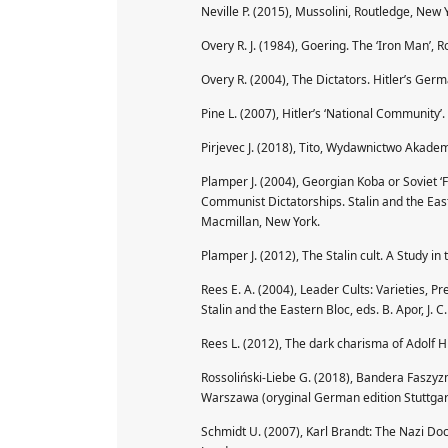
Neville P. (2015), Mussolini, Routledge, New 
Overy R. J. (1984), Goering. The ‘Iron Man’,
Overy R. (2004), The Dictators. Hitler’s Germ
Pine L. (2007), Hitler’s ‘National Community
Pirjevec J. (2018), Tito, Wydawnictwo Akade
Plamper J. (2004), Georgian Koba or Soviet ‘Fa
Communist Dictatorships. Stalin and the Easter
Macmillan, New York.
Plamper J. (2012), The Stalin cult. A Study i
Rees E. A. (2004), Leader Cults: Varieties, P
Stalin and the Eastern Bloc, eds. B. Apor, J. 
Rees L. (2012), The dark charisma of Adolf Hit
Rossoliński-Liebe G. (2018), Bandera Faszyzm 
Warszawa (oryginal German edition Stuttgar
Schmidt U. (2007), Karl Brandt: The Nazi Do