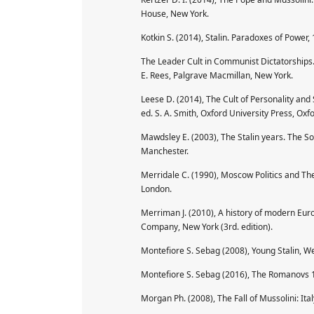
House, New York.
Kotkin S. (2014), Stalin. Paradoxes of Powe
The Leader Cult in Communist Dictatorships. St
E. Rees, Palgrave Macmillan, New York.
Leese D. (2014), The Cult of Personality and
ed. S. A. Smith, Oxford University Press, Oxfo
Mawdsley E. (2003), The Stalin years. The S
Manchester.
Merridale C. (1990), Moscow Politics and The
London.
Merriman J. (2010), A history of modern Eur
Company, New York (3rd. edition).
Montefiore S. Sebag (2008), Young Stalin, W
Montefiore S. Sebag (2016), The Romanovs 
Morgan Ph. (2008), The Fall of Mussolini: Ita