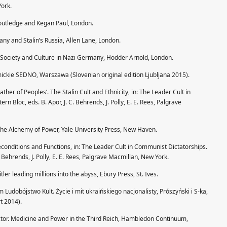
York.
 Routledge and Kegan Paul, London.
any and Stalin’s Russia, Allen Lane, London.
’. Society and Culture in Nazi Germany, Hodder Arnold, London.
mickie SEDNO, Warszawa (Slovenian original edition Ljubljana 2015).
ther of Peoples’. The Stalin Cult and Ethnicity, in: The Leader Cult in
n Bloc, eds. B. Apor, J. C. Behrends, J. Polly, E. E. Rees, Palgrave
n the Alchemy of Power, Yale University Press, New Haven.
reconditions and Functions, in: The Leader Cult in Communist Dictatorships.
C. Behrends, J. Polly, E. E. Rees, Palgrave Macmillan, New York.
ler leading millions into the abyss, Ebury Press, St. Ives.
Ludobójstwo Kult. Życie i mit ukraińskiego nacjonalisty, Prószyński i S-ka,
t 2014).
ctor. Medicine and Power in the Third Reich, Hambledon Continuum,