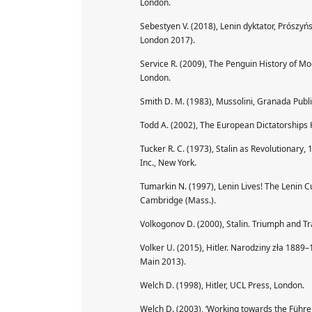
London.
Sebestyen V. (2018), Lenin dyktator, Prószyń
London 2017).
Service R. (2009), The Penguin History of M
London.
Smith D. M. (1983), Mussolini, Granada Publi
Todd A. (2002), The European Dictatorships 
Tucker R. C. (1973), Stalin as Revolutionar
Inc., New York.
Tumarkin N. (1997), Lenin Lives! The Lenin Cu
Cambridge (Mass.).
Volkogonov D. (2000), Stalin. Triumph and T
Volker U. (2015), Hitler. Narodziny zła 1889
Main 2013).
Welch D. (1998), Hitler, UCL Press, London.
Welch D. (2003), ‘Working towards the Führer