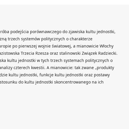
próba podejścia porównawczego do zjawiska kultu jednostki,
czną trzech systemów politycznych o charakterze
Europie po pierwszej wojnie światowej, a mianowicie Włochy
zistowska Trzecia Rzesza oraz stalinowski Związek Radziecki.
iska kultu jednostki w tych trzech systemach politycznych o
nalizy czterech kwestii. A mianowicie: tak zwane „produkty
ie kultu jednostki, funkcje kultu jednostki oraz postawy
stosunku do kultu jednostki skoncentrowanego na ich