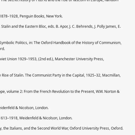
r, 1878–1928, Penguin Books, New York.
alin and the Eastern Bloc, eds. B. Apor, J. C. Behrends, J. Polly James, E.
 Symbolic Politics, in: The Oxford Handbook of the History of Communism,
rd.
oviet Union 1929–1953, (2nd ed.), Manchester University Press,
 Rise of Stalin. The Communist Party in the Capital, 1925–32, Macmillan,
ope, volume 2: From the French Revolution to the Present, W.W. Norton &
eidenfeld & Nicolson, London.
1613–1918, Weidenfeld & Nicolson, London.
ly, the Italians, and the Second World War, Oxford University Press, Oxford.