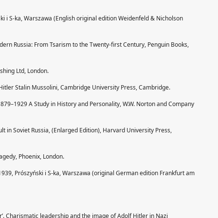
ski i S-ka, Warszawa (English original edition Weidenfeld & Nicholson
odern Russia: From Tsarism to the Twenty-first Century, Penguin Books,
shing Ltd, London.
Hitler Stalin Mussolini, Cambridge University Press, Cambridge.
y, 1879–1929 A Study in History and Personality, W.W. Norton and Company
lt in Soviet Russia, (Enlarged Edition), Harvard University Press,
ragedy, Phoenix, London.
–1939, Prószyński i S-ka, Warszawa (original German edition Frankfurt am
’. Charismatic leadership and the image of Adolf Hitler in Nazi