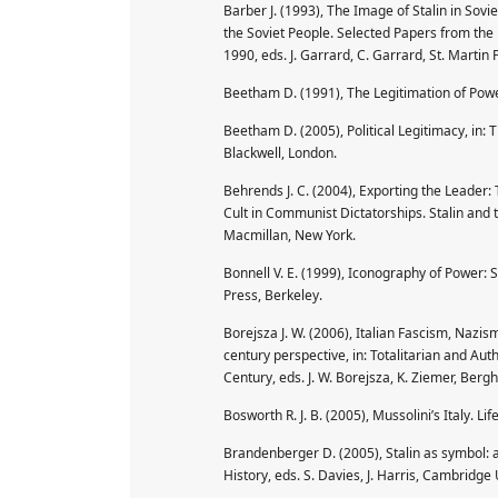
Barber J. (1993), The Image of Stalin in Sov
the Soviet People. Selected Papers from the
1990, eds. J. Garrard, C. Garrard, St. Martin
Beetham D. (1991), The Legitimation of Pow
Beetham D. (2005), Political Legitimacy, in: 
Blackwell, London.
Behrends J. C. (2004), Exporting the Leader:
Cult in Communist Dictatorships. Stalin and th
Macmillan, New York.
Bonnell V. E. (1999), Iconography of Power: So
Press, Berkeley.
Borejsza J. W. (2006), Italian Fascism, Nazis
century perspective, in: Totalitarian and Au
Century, eds. J. W. Borejsza, K. Ziemer, Ber
Bosworth R. J. B. (2005), Mussolini’s Italy. L
Brandenberger D. (2005), Stalin as symbol: a 
History, eds. S. Davies, J. Harris, Cambridge