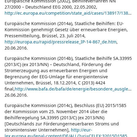
Europäische Kommission (2002), Beihilfeverfahren NN
27/2000 – Deutschland EEG 2000, 22.05.2002,
http://ec.europa.eu/competition/state_aid/cases/138917/138917_410173_26_2.pdf,20.06.2016
Europäische Kommission (2014a), Staatliche Beihilfen: EU-
Kommission genehmigt Gesetz über erneuerbare Energien,
Pressemitteilung, Brüssel, 23. Juli 2014,
http://europa.eu/rapid/pressrelease_IP-14-867_de.htm
,
20.06.2016.
Europäische Kommission (2014b), Staatliche Beihilfe SA.33995
(2013/C) (ex 2013/NN) – Deutschland, Förderung der
Stromerzeugung aus erneuerbaren Energien und
Begrenzung der EEG-Umlage für energieintensive
Unternehmen, Brüssel, 18.12.2014, C (2013) 4424
final,
http://www.bafa.de/bafa/de/energie/besondere_ausgleichsregelung_eeg/publikationen/bmwi/131219_beschluss_der_kommission_staatliche_beihilfe.pdf
26.06.2016.
Europäische Kommission (2014c), Beschluss (EU) 2015/1585
der Kommission vom 25. November 2014 über die
Beihilferegelung SA.33995 (2013/C) (ex 2013/NN)
[Deutschlands zur Förderungerneuerbaren Stroms und
stromintensiver Unternehmen],
http://eur-
lex.europa.eu/legal-content/DE/ALL/?uri=CELEX:32015D1585
,