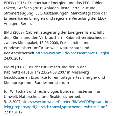
BDEW (2016), Erneuerbare Energien und das EEG: Zahlen,
Fakten, Grafiken (2016) Anlagen, installierte Leistung,
Stromerzeugung, EEG-Auszahlungen, Marktintegration der
Erneuerbaren Energien und regionale Verteilung der EEG-
Anlagen, Berlin.
BMU (2008), Gabriel: Steigerung der Energieeffizienz hilft
dem Klima und den Verbrauchern. Kabinett verabschiedet
zweites Klimapaket, 18.06.2008, Pressemitteilung,
Bundesministeriumfür Umwelt, Naturschutz und
Reaktorsicherheit,
http://www.bmu.de/pressearchiv/16_legislaturperiode/pm/41805.php
24.06.2016.
BMWi (2007), Bericht zur Umsetzung der in der
Kabinettsklausur am 23./24.08.2007 in Meseberg
beschlossenen Ecpunkte für ein Integriertes Energie- und
Klimaprogramm, Bundesministerium
für Wirtschaft und Technologie, Bundesministerium für
Umwelt, Naturschutz und Reaktorsicherheit,
5.12.2007,
http://www.bmwi.de/Dateien/BMWi/PDF/gesamtberich
iekp,property=pdf,bereich=bmwi,sprache=de,rwb=true.pdf
,
22.07.2012.