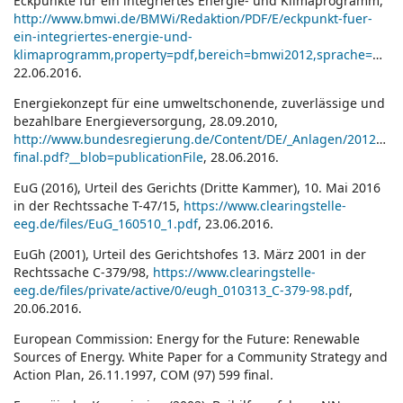
Eckpunkte für ein integriertes Energie- und Klimaprogramm,
http://www.bmwi.de/BMWi/Redaktion/PDF/E/eckpunkt-fuer-
ein-integriertes-energie-und-
klimaprogramm,property=pdf,bereich=bmwi2012,sprache=de,rwb=true.pdf
22.06.2016.
Energiekonzept für eine umweltschonende, zuverlässige und
bezahlbare Energieversorgung, 28.09.2010,
http://www.bundesregierung.de/Content/DE/_Anlagen/2012/02/
final.pdf?__blob=publicationFile
, 28.06.2016.
EuG (2016), Urteil des Gerichts (Dritte Kammer), 10. Mai 2016
in der Rechtssache T-47/15,
https://www.clearingstelle-
eeg.de/files/EuG_160510_1.pdf
, 23.06.2016.
EuGh (2001), Urteil des Gerichtshofes 13. März 2001 in der
Rechtssache C-379/98,
https://www.clearingstelle-
eeg.de/files/private/active/0/eugh_010313_C-379-98.pdf
,
20.06.2016.
European Commission: Energy for the Future: Renewable
Sources of Energy. White Paper for a Community Strategy and
Action Plan, 26.11.1997, COM (97) 599 final.