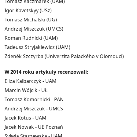
Tomasz Kaczmarek (UAM)
Igor Kavetskyy (USz)
Tomasz Michalski (UG)
Andrzej Miszczuk (UMCS)
Roman Rudnicki (UAM)
Tadeusz Stryjakiewicz (UAM)
Zdeněk Szczyrba (Univerzita Palackého v Olomouci)
W 2014 roku artykuły recenzowali:
Eliza Kalbarczyk - UAM
Marcin Wójcik - UŁ
Tomasz Komornicki - PAN
Andrzej Miszczuk - UMCS
Jacek Kotus - UAM
Jacek Nowak - UE Poznań
Sylwia Staszewska - UAM