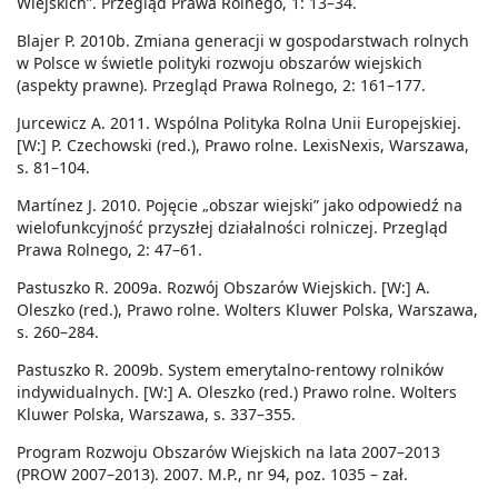
Wiejskich”. Przegląd Prawa Rolnego, 1: 13–34.
Blajer P. 2010b. Zmiana generacji w gospodarstwach rolnych
w Polsce w świetle polityki rozwoju obszarów wiejskich
(aspekty prawne). Przegląd Prawa Rolnego, 2: 161–177.
Jurcewicz A. 2011. Wspólna Polityka Rolna Unii Europejskiej.
[W:] P. Czechowski (red.), Prawo rolne. LexisNexis, Warszawa,
s. 81–104.
Martínez J. 2010. Pojęcie „obszar wiejski” jako odpowiedź na
wielofunkcyjność przyszłej działalności rolniczej. Przegląd
Prawa Rolnego, 2: 47–61.
Pastuszko R. 2009a. Rozwój Obszarów Wiejskich. [W:] A.
Oleszko (red.), Prawo rolne. Wolters Kluwer Polska, Warszawa,
s. 260–284.
Pastuszko R. 2009b. System emerytalno-rentowy rolników
indywidualnych. [W:] A. Oleszko (red.) Prawo rolne. Wolters
Kluwer Polska, Warszawa, s. 337–355.
Program Rozwoju Obszarów Wiejskich na lata 2007–2013
(PROW 2007–2013). 2007. M.P., nr 94, poz. 1035 – zał.