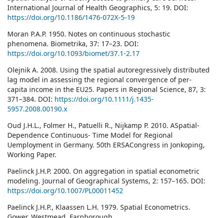
International Journal of Health Geographics, 5: 19. DOI:
https://doi.org/10.1186/1476-072X-5-19
Moran P.A.P. 1950. Notes on continuous stochastic
phenomena. Biometrika, 37: 17–23. DOI:
https://doi.org/10.1093/biomet/37.1-2.17
Olejnik A. 2008. Using the spatial autoregressively distributed
lag model in assessing the regional convergence of per-
capita income in the EU25. Papers in Regional Science, 87, 3:
371–384. DOI:
https://doi.org/10.1111/j.1435-
5957.2008.00190.x
Oud J.H.L., Folmer H., Patuelli R., Nijkamp P. 2010. ASpatial-
Dependence Continuous- Time Model for Regional
Uemployment in Germany. 50th ERSACongress in Jonkoping,
Working Paper.
Paelinck J.H.P. 2000. On aggregation in spatial econometric
modeling. Journal of Geographical Systems, 2: 157–165. DOI:
https://doi.org/10.1007/PL00011452
Paelinck J.H.P., Klaassen L.H. 1979. Spatial Econometrics.
Gower, Westmead, Farnborough.