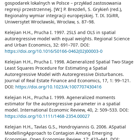
gospodarek lokalnych w Polsce – przykład zastosowania
regresji przestrzennej. [W:] P. Brezdeń, S. Grykień (red.),
Regionalny wymiar integracji europejskiej. T. IX. IGiRR,
Uniwersytet Wrocławski, Wrocław, s. 87–98.
Kelejian H.H., Prucha I. 1997. 2SLS and OLS in spatial
autoregressive model with equal weights. Regional Science
and Urban Economics, 32: 691–707. DOI:
https://doi.org/10.1016/S0166-0462(02)00003-0
Kelejian H.H., Prucha I. 1998. AGeneralized Spatial Two-Stage
Least Squares Procedure for Estimating a Spatial
Autoregressive Model with Autoregressive Disturbances.
Journal of Real Estate Finance and Economics, 17, 1: 99–121.
DOI:
https://doi.org/10.1023/A:1007707430416
Kelejian H.H., Prucha I. 1999. Ageneralized moments
estimator for the autoregressive parameter in a spatial
model. International Economic Review, 40, 2: 509–533. DOI:
https://doi.org/10.1111/1468-2354.00027
Kelejian H.H., Tavlas G.S., Hondroyiannis G. 2006. ASpatial
ModellingApproach to Contagion Among Emerging
Economies. Open Economies Review, 17: 423–441. DOI: