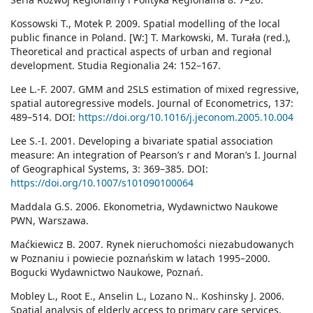
Kossowski T., Motek P. 2009. Spatial modelling of the local
public finance in Poland. [W:] T. Markowski, M. Turała (red.),
Theoretical and practical aspects of urban and regional
development. Studia Regionalia 24: 152–167.
Lee L.-F. 2007. GMM and 2SLS estimation of mixed regressive,
spatial autoregressive models. Journal of Econometrics, 137:
489–514. DOI:
https://doi.org/10.1016/j.jeconom.2005.10.004
Lee S.-I. 2001. Developing a bivariate spatial association
measure: An integration of Pearson’s r and Moran’s I. Journal
of Geographical Systems, 3: 369–385. DOI:
https://doi.org/10.1007/s101090100064
Maddala G.S. 2006. Ekonometria, Wydawnictwo Naukowe
PWN, Warszawa.
Maćkiewicz B. 2007. Rynek nieruchomości niezabudowanych
w Poznaniu i powiecie poznańskim w latach 1995–2000.
Bogucki Wydawnictwo Naukowe, Poznań.
Mobley L., Root E., Anselin L., Lozano N.. Koshinsky J. 2006.
Spatial analysis of elderly access to primary care services.