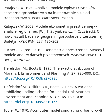
Ratajczak W. 1980. Analiza i modele wpływu czynników
społeczno-gospodarczych na kształtowanie się sieci
transportowych. PWN, Warszawa–Poznań.
Ratajczak W. 2008. Modele ekonometrii przestrzennej w
analizie regionalnej. [W:] T. Stryjakiewicz, T. Czyż (red.), O
nowy kształt badań w geografii i gospodarce przestrzennej,
Biuletyn KPZK PAN, 237: 186–202.
Suchecki B. (red.) 2010. Ekonometria przestrzenna. Metody i
modele analizy danych przestrzennych. Wydawnictwo C.H.
Beck, Warszawa.
Tiefelsdorf M., Boots B. 1995. The exact distribution of
Moran’s I. Environment and Planning A, 27: 985–999. DOI:
https://doi.org/10.1068/a270985
Tiefelsdorf M., Griffith D.A., Boots B. 1998. A Variance
Stabilizing Coding Scheme for Spatial Link Matrices.
Environment and Planning A, 31: 165–180. DOI:
https://doi.org/10.1068/a310165
Tobler W. 1970. Acomputer model simulating urban growth in