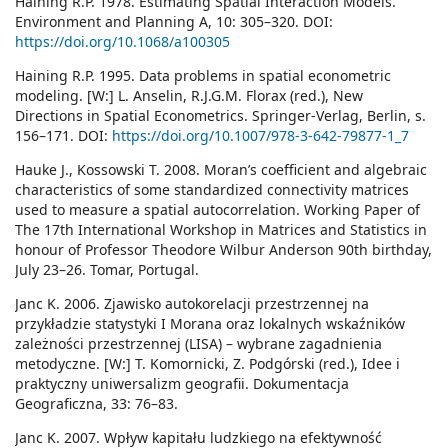
Haining R.P. 1978. Estimating Spatial Interaction Models.
Environment and Planning A, 10: 305–320. DOI:
https://doi.org/10.1068/a100305
Haining R.P. 1995. Data problems in spatial econometric
modeling. [W:] L. Anselin, R.J.G.M. Florax (red.), New
Directions in Spatial Econometrics. Springer-Verlag, Berlin, s.
156–171. DOI:
https://doi.org/10.1007/978-3-642-79877-1_7
Hauke J., Kossowski T. 2008. Moran’s coefficient and algebraic
characteristics of some standardized connectivity matrices
used to measure a spatial autocorrelation. Working Paper of
The 17th International Workshop in Matrices and Statistics in
honour of Professor Theodore Wilbur Anderson 90th birthday,
July 23–26. Tomar, Portugal.
Janc K. 2006. Zjawisko autokorelacji przestrzennej na
przykładzie statystyki I Morana oraz lokalnych wskaźników
zależności przestrzennej (LISA) – wybrane zagadnienia
metodyczne. [W:] T. Komornicki, Z. Podgórski (red.), Idee i
praktyczny uniwersalizm geografii. Dokumentacja
Geograficzna, 33: 76–83.
Janc K. 2007. Wpływ kapitału ludzkiego na efektywność