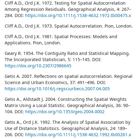
Cliff A.D., Ord J.K. 1972. Testing for Spatial Autocorrelation
Among Regression Residuals. Geographical Analysis, 4: 267–
284. DOI:
https://doi.org/10.1111/j.1538-4632.1972.tb00475.x
Cliff A.D., Ord J.K. 1973. Spatial Autocorrelation. Pion, London.
Cliff A.D., Ord J.K. 1981. Spatial Processes: Models and
Applications. Pion, London.
Geary R. 1954. The Contiguity Ratio and Statistical Mapping.
The Incorporated Statistician, 5: 115–145. DOI:
https://doi.org/10.2307/2986645
Getis A. 2007. Reflections on spatial autocorrelation. Regional
Science and Urban Economics, 37: 491–496. DOI:
https://doi.org/10.1016/j.regsciurbeco.2007.04.005
Getis A., Aldstadt J. 2004. Constructing the Spatial Weights
Matrix Using a Local Statistic. Geographical Analysis, 36: 90–
104. DOI:
https://doi.org/10.1353/geo.2004.0002
Getis A., Ord J.K. 1992. The Analysis of Spatial Association by
Use of Distance Statsitsics. Geographical Analysis, 24: 189–
206. DOI:
https://doi.org/10.1111/j.1538-4632.1992.tb00261.x