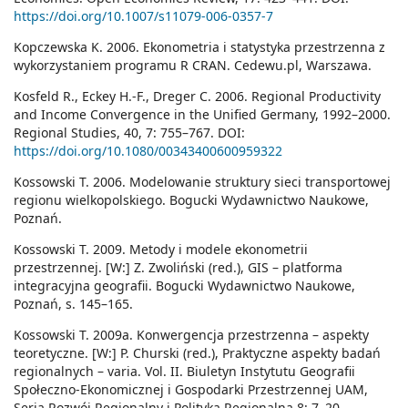
https://doi.org/10.1007/s11079-006-0357-7
Kopczewska K. 2006. Ekonometria i statystyka przestrzenna z
wykorzystaniem programu R CRAN. Cedewu.pl, Warszawa.
Kosfeld R., Eckey H.-F., Dreger C. 2006. Regional Productivity
and Income Convergence in the Unified Germany, 1992–2000.
Regional Studies, 40, 7: 755–767. DOI:
https://doi.org/10.1080/00343400600959322
Kossowski T. 2006. Modelowanie struktury sieci transportowej
regionu wielkopolskiego. Bogucki Wydawnictwo Naukowe,
Poznań.
Kossowski T. 2009. Metody i modele ekonometrii
przestrzennej. [W:] Z. Zwoliński (red.), GIS – platforma
integracyjna geografii. Bogucki Wydawnictwo Naukowe,
Poznań, s. 145–165.
Kossowski T. 2009a. Konwergencja przestrzenna – aspekty
teoretyczne. [W:] P. Churski (red.), Praktyczne aspekty badań
regionalnych – varia. Vol. II. Biuletyn Instytutu Geografii
Społeczno-Ekonomicznej i Gospodarki Przestrzennej UAM,
Seria Rozwój Regionalny i Polityka Regionalna 8: 7–20.