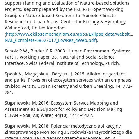
Support Planning and Evaluation of Nature-based Solutions
Projects. Report prepared by the EKLIPSE Expert Working
Group on Nature-based Solutions to Promote Climate
Resilience in Urban Areas. Centre for Ecology & Hydrology,
Wallingford, United Kingdom
(
http://www.eklipsemechanism.eu/apps/Eklipse_data/website/E
NAL_Complete-08022017_LowRes_4Web.pdf)
.
Scholz R.W., Binder C.R. 2003. Human-Environment Systems:
Part 1. Working Paper, 38, Natural and Social Science
Interface, Swiss Federal Institute of Technology, Zurich.
Speak A., Mizgajski A., Borysiak J. 2015. Allotment gardens
and parks: Provision of ecosystem services with an emphasis
on biodiversity. Urban Forestry and Urban Greening, 14: 772–
781.
Stępniewska M. 2016. Ecosystem Service Mapping and
Assessment as a Support for Policy and Decision Making.
CLEAN – Soil, Air, Water, 44(10): 1414–1422.
Stępniewska M. 2018. Potencjał metodyczno-aplikacyjny
Zintegrowanego Monitoringu Środowiska Przyrodniczego dla
rozwoju ocen usług geoekosystemów w Polsce. [W:] A.