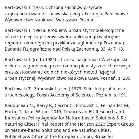
Bartkowski T. 1973. Ochrona zasobów przyrody i
zagospodarowanie środowiska geograficznego. Państwowe
Wydawnictwo Naukowe, Warszawa–Poznań.
Bartkowski T. 1981a. Problemy urbanistyczno-ekologiczne
ośrodka miejsko-przemysłowego położonego w obrębie
regionu rolniczego (na przykładzie aglomeracji Poznania).
Badania Fizjograficzne nad Polską Zachodnią, 33, A: 7–18.
Bartkowski T. (red.) 1981b. Transurbacje miast Wielkopolski i
niektóre zagadnienia przestrzenno-planistyczne ich rozwoju
oraz zastosowanie do nich niektórych metod fizjografii
urbanistycznej. Wydawnictwo Naukowe UAM, Poznań, s. 230.
Bartkowski T., Zimowski L. (red.) 1979. Selected problems of
urban ecology. Polish Academy of Sciences, Poznań, s. 191.
Bauduceau N., Berry P., Cecchi C., Elmqvist T., Fernandez M.,
Hartig T., Krull W. i in. 2015. Towards an EU Research and
Innovation Policy Agenda for Nature-based Solutions & Re-
naturing Cities: Final Report of the Horizon 2020 Expert Group
on ‘Nature-based Solutions and Re-naturing Cities’.
Publications Office of the European Union, Bruxelles