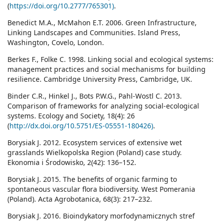
(
https://doi.org/10.2777/765301)
.
Benedict M.A., McMahon E.T. 2006. Green Infrastructure,
Linking Landscapes and Communities. Island Press,
Washington, Covelo, London.
Berkes F., Folke C. 1998. Linking social and ecological systems:
management practices and social mechanisms for building
resilience. Cambridge University Press, Cambridge, UK.
Binder C.R., Hinkel J., Bots P.W.G., Pahl-Wostl C. 2013.
Comparison of frameworks for analyzing social-ecological
systems. Ecology and Society, 18(4): 26
(
http://dx.doi.org/10.5751/ES-05551-180426)
.
Borysiak J. 2012. Ecosystem services of extensive wet
grasslands Wielkopolska Region (Poland) case study.
Ekonomia i Środowisko, 2(42): 136–152.
Borysiak J. 2015. The benefits of organic farming to
spontaneous vascular flora biodiversity. West Pomerania
(Poland). Acta Agrobotanica, 68(3): 217–232.
Borysiak J. 2016. Bioindykatory morfodynamicznych stref