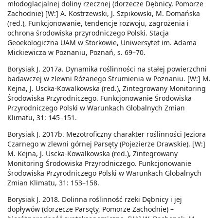
młodoglacjalnej doliny rzecznej (dorzecze Dębnicy, Pomorze
Zachodnie) [W:] A. Kostrzewski, J. Szpikowski, M. Domańska
(red.), Funkcjonowanie, tendencje rozwoju, zagrożenia i
ochrona środowiska przyrodniczego Polski. Stacja
Geoekologiczna UAM w Storkowie, Uniwersytet im. Adama
Mickiewicza w Poznaniu, Poznań, s. 69–70.
Borysiak J. 2017a. Dynamika roślinności na stałej powierzchni
badawczej w zlewni Różanego Strumienia w Poznaniu. [W:] M.
Kejna, J. Uscka-Kowalkowska (red.), Zintegrowany Monitoring
Środowiska Przyrodniczego. Funkcjonowanie Środowiska
Przyrodniczego Polski w Warunkach Globalnych Zmian
Klimatu, 31: 145–151.
Borysiak J. 2017b. Mezotroficzny charakter roślinności Jeziora
Czarnego w zlewni górnej Parsęty (Pojezierze Drawskie). [W:]
M. Kejna, J. Uscka-Kowalkowska (red.), Zintegrowany
Monitoring Środowiska Przyrodniczego. Funkcjonowanie
Środowiska Przyrodniczego Polski w Warunkach Globalnych
Zmian Klimatu, 31: 153–158.
Borysiak J. 2018. Dolinna roślinność rzeki Dębnicy i jej
dopływów (dorzecze Parsęty, Pomorze Zachodnie) –