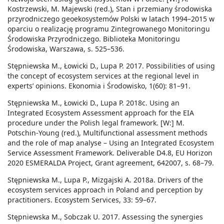
Kostrzewski, M. Majewski (red.), Stan i przemiany środowiska
przyrodniczego geoekosystemów Polski w latach 1994–2015 w
oparciu o realizację programu Zintegrowanego Monitoringu
Środowiska Przyrodniczego. Biblioteka Monitoringu
Środowiska, Warszawa, s. 525–536.
Stępniewska M., Łowicki D., Lupa P. 2017. Possibilities of using
the concept of ecosystem services at the regional level in
experts’ opinions. Ekonomia i Środowisko, 1(60): 81–91.
Stępniewska M., Łowicki D., Lupa P. 2018c. Using an
Integrated Ecosystem Assessment approach for the EIA
procedure under the Polish legal framework. [W:] M.
Potschin-Young (red.), Multifunctional assessment methods
and the role of map analyse – Using an Integrated Ecosystem
Service Assessment Framework. Deliverable D4.8, EU Horizon
2020 ESMERALDA Project, Grant agreement, 642007, s. 68–79.
Stępniewska M., Lupa P., Mizgajski A. 2018a. Drivers of the
ecosystem services approach in Poland and perception by
practitioners. Ecosystem Services, 33: 59–67.
Stępniewska M., Sobczak U. 2017. Assessing the synergies