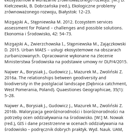
Kiełczewski, B. Dobrzańska (red.), Ekologiczne problemy
zrównoważonego rozwoju, Białystok: 12–23.
Mizgajski A., Stępniewska M. 2012. Ecosystem services
assessment for Poland – challenges and possible solutions.
Ekonomia i Środowisko, 42: 54–73.
Mizgajski A., Zwierzchowska I., Stępniewska M., Zajączkowski
D. 2015. Urban MAES – usługi ekosystemowe na obszarach
zurbanizowanych. Opracowanie wykonane na zlecenie
Ministerstwa Środowiska na podstawie umowy nr DLP/4/2015.
Najwer A., Borysiak J., Gudowicz J., Mazurek M., Zwoliński Z.
2016a. The relationships between geodiversity and
biodiversity in the postglacial landscape (Dębnica catchment,
West Pomerania, Poland). Quaestiones Geographicae, 35(1):
5–28.
Najwer A., Borysiak J., Gudowicz J., Mazurek M., Zwoliński Z.
2016b. Waloryzacja georóżnorodności i bioróżnorodności na
potrzeby ocen oddziaływania na środowisko. [W:] M. Nowak
(red.), GIS i dane przestrzenne w ocenach oddziaływania na
środowisko – podręcznik dobrych praktyk. Wyd. Nauk. UAM,