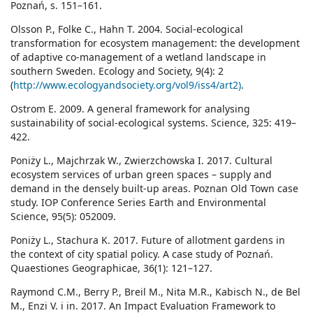
Poznań, s. 151–161.
Olsson P., Folke C., Hahn T. 2004. Social-ecological
transformation for ecosystem management: the development
of adaptive co-management of a wetland landscape in
southern Sweden. Ecology and Society, 9(4): 2
(
http://www.ecologyandsociety.org/vol9/iss4/art2)
.
Ostrom E. 2009. A general framework for analysing
sustainability of social-ecological systems. Science, 325: 419–
422.
Poniży L., Majchrzak W., Zwierzchowska I. 2017. Cultural
ecosystem services of urban green spaces – supply and
demand in the densely built-up areas. Poznan Old Town case
study. IOP Conference Series Earth and Environmental
Science, 95(5): 052009.
Poniży L., Stachura K. 2017. Future of allotment gardens in
the context of city spatial policy. A case study of Poznań.
Quaestiones Geographicae, 36(1): 121–127.
Raymond C.M., Berry P., Breil M., Nita M.R., Kabisch N., de Bel
M., Enzi V. i in. 2017. An Impact Evaluation Framework to