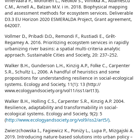
Vihervaara P., Mononen L., Nedkov S., Viinikka A., Adamescu
C.M., Arnell A., Balzan M.V. i in. 2018. Biophysical mapping
and assessment methods for ecosystem services. Deliverable
D3.3 EU Horizon 2020 ESMERALDA Project, Grant agreement,
642007.
Vollmer D., Pribadi D.O., Remondi F., Rustiadi E., Grêt-
Regamey A. 2016. Prioritizing ecosystem services in rapidly
urbanizing river basins: a spatial multi-criteria analytic
approach. Sustainable Cities and Society, 20: 237–252.
Walker B.H., Gunderson L.H., Kinzig A.P., Folke C., Carpenter
S.R., Schultz L., 2006. A handful of heuristics and some
propositions for understanding resilience in social-ecological
systems. Ecology and Society, 11(1): 13 (http://
www.ecologyandsociety.org/vol11/iss1/art13).
Walker B.H., Holling C.S., Carpenter S.R., Kinzig A.P. 2004.
Resilience, adaptability and transformability in social-
ecological systems. Ecology and Society, 9(2): 5
(
http://www.ecologyandsociety.org/vol9/iss2/art5/)
.
Zwierzchowska I., Fagiewicz K., Poniży L., Lupa P., Mizgajski A.
2019. Introducing nature-based solutions into urban policy –