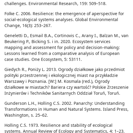
challenges. Environmental Research, 159: 509–518.
Folke C. 2006. Resilience: the emergence of aperspective for
social-ecological systems analyses. Global Environmental
Change, 16(3): 253–267.
Geneletti D., Esmail B.A., Cortinovis C., Arany I., Balzan M., van
Beukering P., Bicking S. i in. 2020. Ecosystem services
mapping and assessment for policy and decision-making:
Lessons learned from a comparative analysis of European
case studies. One Ecosystem, 5: 53111.
Giedych R., Poniży L. 2013. Ogrody działkowe jako przedmiot
polityki przestrzennej i ekologicznej miast na przykładzie
Warszawy i Poznania. [W:] M. Kosmala (red.), Ogrody
działkowe w miastach? Bariera czy wartość? Polskie Zrzeszenie
Inżynierów i Techników Sanitarnych Oddział Toruń, Toruń.
Gunderson L.H., Holling C.S. 2002. Panarchy: Understanding
Transformations in Human and Natural Systems. Island Press,
Washington, s. 25–62.
Holling C.S. 1973. Resilience and stability of ecological
systems. Annual Review of Ecology and Systematics, 4: 1–23.