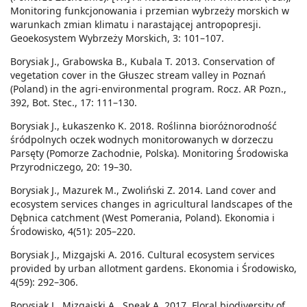
Monitoring funkcjonowania i przemian wybrzeży morskich w
warunkach zmian klimatu i narastającej antropopresji.
Geoekosystem Wybrzeży Morskich, 3: 101–107.
Borysiak J., Grabowska B., Kubala T. 2013. Conservation of
vegetation cover in the Głuszec stream valley in Poznań
(Poland) in the agri-environmental program. Rocz. AR Pozn.,
392, Bot. Stec., 17: 111–130.
Borysiak J., Łukaszenko K. 2018. Roślinna bioróżnorodność
śródpolnych oczek wodnych monitorowanych w dorzeczu
Parsęty (Pomorze Zachodnie, Polska). Monitoring Środowiska
Przyrodniczego, 20: 19–30.
Borysiak J., Mazurek M., Zwoliński Z. 2014. Land cover and
ecosystem services changes in agricultural landscapes of the
Dębnica catchment (West Pomerania, Poland). Ekonomia i
Środowisko, 4(51): 205–220.
Borysiak J., Mizgajski A. 2016. Cultural ecosystem services
provided by urban allotment gardens. Ekonomia i Środowisko,
4(59): 292–306.
Borysiak J., Mizgajski A., Speak A. 2017. Floral biodiversity of