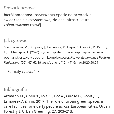
Słowa kluczowe
bioróżnorodność
rozwiązania oparte na przyrodzie
świadczenia ekosystemowe
zielona infrastruktura
zrównoważony rozwój
Jak cytować
Stępniewska, M., Borysiak, J., Fagiewicz, K., Lupa, P., Łowicki, D., Poniży,
L., … Mizgajski, A. (2020). System społeczno-ekologiczny w badaniach
poznańskiej szkoły geografii kompleksowej.
Rozwój Regionalny I Polityka
Regionalna
, (50), 47–62. https://doi.org/10.14746/rrpr.2020.50.04
Formaty cytowań
Bibliografia
Artmann M., Chen X., Ioja C., Hof A., Onose D., Poniży L.,
Lamovsek A.Z. i in. 2017. The role of urban green spaces in
care facilities for elderly people across European cities. Urban
Forestry & Urban Greening, 27: 203–213.