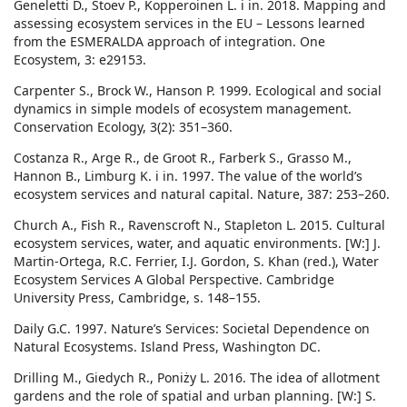
Geneletti D., Stoev P., Kopperoinen L. i in. 2018. Mapping and
assessing ecosystem services in the EU – Lessons learned
from the ESMERALDA approach of integration. One
Ecosystem, 3: e29153.
Carpenter S., Brock W., Hanson P. 1999. Ecological and social
dynamics in simple models of ecosystem management.
Conservation Ecology, 3(2): 351–360.
Costanza R., Arge R., de Groot R., Farberk S., Grasso M.,
Hannon B., Limburg K. i in. 1997. The value of the world’s
ecosystem services and natural capital. Nature, 387: 253–260.
Church A., Fish R., Ravenscroft N., Stapleton L. 2015. Cultural
ecosystem services, water, and aquatic environments. [W:] J.
Martin-Ortega, R.C. Ferrier, I.J. Gordon, S. Khan (red.), Water
Ecosystem Services A Global Perspective. Cambridge
University Press, Cambridge, s. 148–155.
Daily G.C. 1997. Nature’s Services: Societal Dependence on
Natural Ecosystems. Island Press, Washington DC.
Drilling M., Giedych R., Poniży L. 2016. The idea of allotment
gardens and the role of spatial and urban planning. [W:] S.