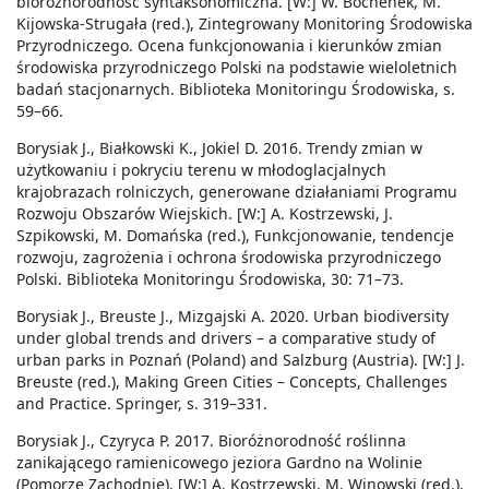
bioróżnorodność syntaksonomiczna. [W:] W. Bochenek, M.
Kijowska-Strugała (red.), Zintegrowany Monitoring Środowiska
Przyrodniczego. Ocena funkcjonowania i kierunków zmian
środowiska przyrodniczego Polski na podstawie wieloletnich
badań stacjonarnych. Biblioteka Monitoringu Środowiska, s.
59–66.
Borysiak J., Białkowski K., Jokiel D. 2016. Trendy zmian w
użytkowaniu i pokryciu terenu w młodoglacjalnych
krajobrazach rolniczych, generowane działaniami Programu
Rozwoju Obszarów Wiejskich. [W:] A. Kostrzewski, J.
Szpikowski, M. Domańska (red.), Funkcjonowanie, tendencje
rozwoju, zagrożenia i ochrona środowiska przyrodniczego
Polski. Biblioteka Monitoringu Środowiska, 30: 71–73.
Borysiak J., Breuste J., Mizgajski A. 2020. Urban biodiversity
under global trends and drivers – a comparative study of
urban parks in Poznań (Poland) and Salzburg (Austria). [W:] J.
Breuste (red.), Making Green Cities – Concepts, Challenges
and Practice. Springer, s. 319–331.
Borysiak J., Czyryca P. 2017. Bioróżnorodność roślinna
zanikającego ramienicowego jeziora Gardno na Wolinie
(Pomorze Zachodnie). [W:] A. Kostrzewski, M. Winowski (red.),