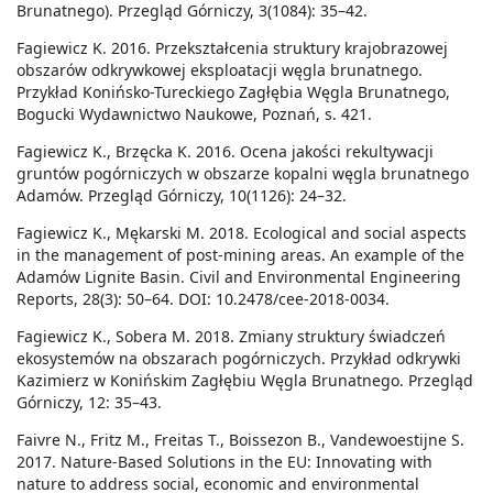
Brunatnego). Przegląd Górniczy, 3(1084): 35–42.
Fagiewicz K. 2016. Przekształcenia struktury krajobrazowej
obszarów odkrywkowej eksploatacji węgla brunatnego.
Przykład Konińsko-Tureckiego Zagłębia Węgla Brunatnego,
Bogucki Wydawnictwo Naukowe, Poznań, s. 421.
Fagiewicz K., Brzęcka K. 2016. Ocena jakości rekultywacji
gruntów pogórniczych w obszarze kopalni węgla brunatnego
Adamów. Przegląd Górniczy, 10(1126): 24–32.
Fagiewicz K., Mękarski M. 2018. Ecological and social aspects
in the management of post-mining areas. An example of the
Adamów Lignite Basin. Civil and Environmental Engineering
Reports, 28(3): 50–64. DOI: 10.2478/cee-2018-0034.
Fagiewicz K., Sobera M. 2018. Zmiany struktury świadczeń
ekosystemów na obszarach pogórniczych. Przykład odkrywki
Kazimierz w Konińskim Zagłębiu Węgla Brunatnego. Przegląd
Górniczy, 12: 35–43.
Faivre N., Fritz M., Freitas T., Boissezon B., Vandewoestijne S.
2017. Nature-Based Solutions in the EU: Innovating with
nature to address social, economic and environmental