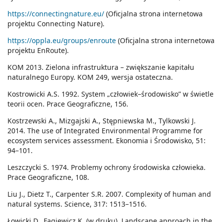
https://connectingnature.eu/
(Oficjalna strona internetowa
projektu Connecting Nature).
https://oppla.eu/groups/enroute
(Oficjalna strona internetowa
projektu EnRoute).
KOM 2013. Zielona infrastruktura – zwiększanie kapitału
naturalnego Europy. KOM 249, wersja ostateczna.
Kostrowicki A.S. 1992. System „człowiek–środowisko” w świetle
teorii ocen. Prace Geograficzne, 156.
Kostrzewski A., Mizgajski A., Stępniewska M., Tylkowski J.
2014. The use of Integrated Environmental Programme for
ecosystem services assessment. Ekonomia i Środowisko, 51:
94–101.
Leszczycki S. 1974. Problemy ochrony środowiska człowieka.
Prace Geograficzne, 108.
Liu J., Dietz T., Carpenter S.R. 2007. Complexity of human and
natural systems. Science, 317: 1513–1516.
Łowicki D., Fagiewicz K. (w druku). Landscape approach in the