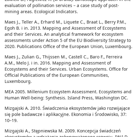
evaluation of pollination services – a case study of post-
mining areas. Ecological Indicators.
Maes J., Teller A., Erhard M., Liquete C., Braat L., Berry P.M.,
Egoh B. i in. 2013. Mapping and Assessment of Ecosystems
and their Services. An analytical framework for ecosystem
assessments under Action 5 of the EU Biodiversity Strategy to
2020. Publications Office of the European Union, Luxembourg.
Maes J., Zulian G., Thijssen M., Castell C., Baro F., Ferreira
A.M., Melo J. i in. 2016. Mapping and Assessment of
Ecosystems and their Services. Urban Ecosystems. Office for
Official Publications of the European Communities,
Luxembourg.
MEA 2005. Millenium Ecosystem Assessment. Ecosystems and
Human Well-being: Synthesis. Island Press, Washington DC.
Mizgajski A. 2010. Świadczenia ekosystemów jako rozwijające
się pole badawcze i aplikacyjne. Ekonomia i Środowisko, 37:
10–19.
Mizgajski A., Stępniewska M. 2009. Koncepcja świadczeń
ekosystemów a wdrażanie zrównoważonego rozwoju. [W:] D.