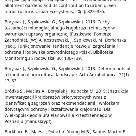
allotment gardens and its contribution to urban green
infrastructure. Urban Ecosystems, 20(2): 323–335.
Borysiak J., Szpikowska G., Szpikowski J. 2016. Cechy
tożsamości młodoglacjalnego krajobrazu rolniczego w
warunkach uprawy organicznej (Pustkowie, Pomorze
Zachodnie). [W:] A. Kostrzewski, J. Szpikowski, M. Domańska
(red.), Funkcjonowanie, tendencje rozwoju, zagrożenia i
ochrona środowiska przyrodniczego Polski. Biblioteka
Monitoringu Środowiska, 30: 136–139.
Borysiak J., Szpikowska G., Szpikowski J. 2018. Determinants of
a traditional agricultural landscape. Acta Agrobotanica, 71(1):
17–32.
Bródka S., Macias A., Borysiak J., Kubacka M. 2019. Instrukcja
inwentaryzacji krajobrazów priorytetowych wraz z
identyfikacją zagrożeń oraz rekomendacjami i wnioskami
dotyczącymi ochrony i kształtowania krajobrazu. Dla:
Wielkopolskiego Biura Planowania Przestrzennego w
Poznaniu (manuskrypt).
Burkhard B., Maes J., Potschin-Young M.B., Santos-Martín F.,