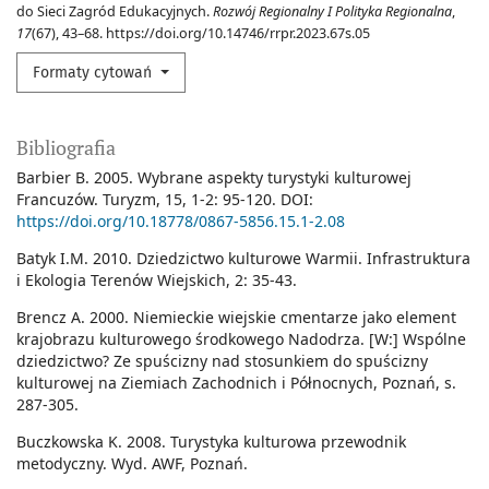
do Sieci Zagród Edukacyjnych.
Rozwój Regionalny I Polityka Regionalna
,
17
(67), 43–68. https://doi.org/10.14746/rrpr.2023.67s.05
Formaty cytowań
Bibliografia
Barbier B. 2005. Wybrane aspekty turystyki kulturowej
Francuzów. Turyzm, 15, 1-2: 95-120. DOI:
https://doi.org/10.18778/0867-5856.15.1-2.08
Batyk I.M. 2010. Dziedzictwo kulturowe Warmii. Infrastruktura
i Ekologia Terenów Wiejskich, 2: 35-43.
Brencz A. 2000. Niemieckie wiejskie cmentarze jako element
krajobrazu kulturowego środkowego Nadodrza. [W:] Wspólne
dziedzictwo? Ze spuścizny nad stosunkiem do spuścizny
kulturowej na Ziemiach Zachodnich i Północnych, Poznań, s.
287-305.
Buczkowska K. 2008. Turystyka kulturowa przewodnik
metodyczny. Wyd. AWF, Poznań.