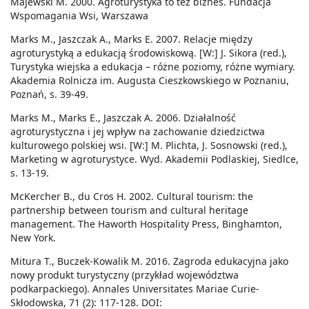
Majewski M. 2000. Agroturystyka to też biznes. Fundacja
Wspomagania Wsi, Warszawa
Marks M., Jaszczak A., Marks E. 2007. Relacje między
agroturystyką a edukacją środowiskową. [W:] J. Sikora (red.),
Turystyka wiejska a edukacja – różne poziomy, różne wymiary.
Akademia Rolnicza im. Augusta Cieszkowskiego w Poznaniu,
Poznań, s. 39-49.
Marks M., Marks E., Jaszczak A. 2006. Działalność
agroturystyczna i jej wpływ na zachowanie dziedzictwa
kulturowego polskiej wsi. [W:] M. Plichta, J. Sosnowski (red.),
Marketing w agroturystyce. Wyd. Akademii Podlaskiej, Siedlce,
s. 13-19.
McKercher B., du Cros H. 2002. Cultural tourism: the
partnership between tourism and cultural heritage
management. The Haworth Hospitality Press, Binghamton,
New York.
Mitura T., Buczek-Kowalik M. 2016. Zagroda edukacyjna jako
nowy produkt turystyczny (przykład województwa
podkarpackiego). Annales Universitates Mariae Curie-
Skłodowska, 71 (2): 117-128. DOI: