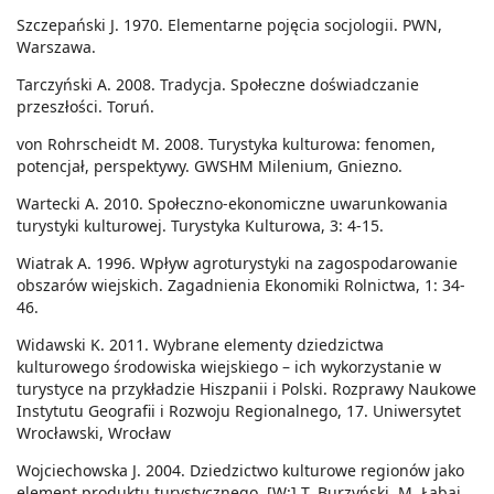
Szczepański J. 1970. Elementarne pojęcia socjologii. PWN,
Warszawa.
Tarczyński A. 2008. Tradycja. Społeczne doświadczanie
przeszłości. Toruń.
von Rohrscheidt M. 2008. Turystyka kulturowa: fenomen,
potencjał, perspektywy. GWSHM Milenium, Gniezno.
Wartecki A. 2010. Społeczno-ekonomiczne uwarunkowania
turystyki kulturowej. Turystyka Kulturowa, 3: 4-15.
Wiatrak A. 1996. Wpływ agroturystyki na zagospodarowanie
obszarów wiejskich. Zagadnienia Ekonomiki Rolnictwa, 1: 34-
46.
Widawski K. 2011. Wybrane elementy dziedzictwa
kulturowego środowiska wiejskiego – ich wykorzystanie w
turystyce na przykładzie Hiszpanii i Polski. Rozprawy Naukowe
Instytutu Geografii i Rozwoju Regionalnego, 17. Uniwersytet
Wrocławski, Wrocław
Wojciechowska J. 2004. Dziedzictwo kulturowe regionów jako
element produktu turystycznego. [W:] T. Burzyński, M. Łabaj