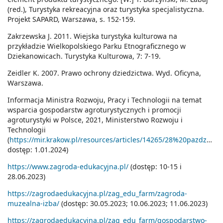
(red.), Turystyka rekreacyjna oraz turystyka specjalistyczna.
Projekt SAPARD, Warszawa, s. 152-159.
Zakrzewska J. 2011. Wiejska turystyka kulturowa na
przykładzie Wielkopolskiego Parku Etnograficznego w
Dziekanowicach. Turystyka Kulturowa, 7: 7-19.
Zeidler K. 2007. Prawo ochrony dziedzictwa. Wyd. Oficyna,
Warszawa.
Informacja Ministra Rozwoju, Pracy i Technologii na temat
wsparcia gospodarstw agroturystycznych i promocji
agroturystyki w Polsce, 2021, Ministerstwo Rozwoju i
Technologii
(
https://mir.krakow.pl/resources/articles/14265/28%20pazdz%2021_Informacja%20MRiT_wsparcie%20agroturystyki.pdf;
dostęp: 1.01.2024)
https://www.zagroda-edukacyjna.pl/
(dostęp: 10-15 i
28.06.2023)
https://zagrodaedukacyjna.pl/zag_edu_farm/zagroda-
muzealna-izba/
(dostęp: 30.05.2023; 10.06.2023; 11.06.2023)
https://zagrodaedukacyjna.pl/zag_edu_farm/gospodarstwo-