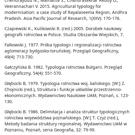
Chendrayudu N., Mamatha S., Chandrasekhar Reddy D.,
Veerannachari V. 2015. Agricultural typology for
modernisation: a case study of Rayalaseema Region, Andhra
Pradesh. Asia Pacific Journal of Research, 1(XXV): 170-176.
Czapiewski K., Kulikowski R. (red.) 2005. Dorobek naukowy
geografii rolnictwa w Polsce. Studia Obszarów Wiejskich, 7.
Falkowski J. 1977. Próba typologii i regionalizacji rolnictwa
aglomeracji bydgosko-toruńskiej. Przegląd Geograficzny,
49(4): 713-730.
Gałczyńska B. 1982. Typologia rolnictwa Bułgarii. Przegląd
Geograficzny, 54(4): 551-570.
Głębocki B. 1979. Typologia rolnictwa woj. kaliskiego. [W:] Z.
Chojnicki (red.), Struktura i funkcje układów przestrzenno-
ekonomicznych. Wydawnictwo Naukowe UAM, Poznań, s. 123-
130.
Głębocki B. 1986. Delimitacja i analiza struktur typologicznych
rolnictwa województwa poznańskiego. [W:] T. Czyż (red.),
Metody badania struktury regionalnej. Wydawnictwo UAM w
Poznaniu, Poznań, seria Geografia, 32: 79-99.