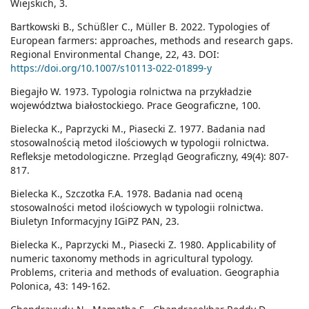
Wiejskich, 3.
Bartkowski B., Schüßler C., Müller B. 2022. Typologies of
European farmers: approaches, methods and research gaps.
Regional Environmental Change, 22, 43. DOI:
https://doi.org/10.1007/s10113-022-01899-y
Biegajło W. 1973. Typologia rolnictwa na przykładzie
województwa białostockiego. Prace Geograficzne, 100.
Bielecka K., Paprzycki M., Piasecki Z. 1977. Badania nad
stosowalnością metod ilościowych w typologii rolnictwa.
Refleksje metodologiczne. Przegląd Geograficzny, 49(4): 807-
817.
Bielecka K., Szczotka F.A. 1978. Badania nad oceną
stosowalności metod ilościowych w typologii rolnictwa.
Biuletyn Informacyjny IGiPZ PAN, 23.
Bielecka K., Paprzycki M., Piasecki Z. 1980. Applicability of
numeric taxonomy methods in agricultural typology.
Problems, criteria and methods of evaluation. Geographia
Polonica, 43: 149-162.