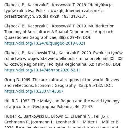
Głębocki B., Kacprzak E., Kossowski T. 2018. Identyfikacja
typów rolnictwa Polski z uwzględnieniem zależności
przestrzennych. Studia KPZK, 183: 313-331.
Głębocki B., Kacprzak E., Kossowski T. 2019. Multicriterion
Topology of Agriculture: A Spatial Dependence Approach.
Quaestiones Geographicae, 38(2): 29-49. DOI:
https://doi.org/10.2478/quageo-2019-0021
Głębocki B., Kossowski T.M., Kacprzak E. 2020. Ewolucja typów
rolnictwa w województwie wielkopolskim na przełomie XX i XXI
w. Rozwój Regionalny i Polityka Regionalna, 52: 181-196. DOI:
https://doi.org/10.14746/rrpr.2020.52.11
Grigg D. 1969. The agricultural regions of the world. Review
and reflections. Economic Geography, 45(2): 95-132. DOI:
https://doi.org/10.2307/143367
Hill R.D. 1983. The Malaysian Region and the world typology
of agriculture. Geographia Polonica, 46: 21-47.
Huber R., Bartkowski B., Brown C., El Benni N., Feil J.-H.,
Grohmann P., Joormann I., Leonhardt H., Mitter H., Müller B.
2024. Farm typologies for understanding farm systems and