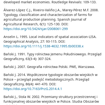
developed market economies. Routledge Revivals: 109-133.
Álvarez-López C.J., Riveiro-Valiño J.A., Marey-Pérez M.F. 2008.
Typology, classification and characterization of farms for
agricultural production planning. Spanish Journal of
Agricultural Research, 6(1): 125-130. DOI:
https://doi.org/10.5424/sjar/2008061-299
Anselin L. 1995. Local indicators of spatial association-LISA.
Geographical Analysis, 27: 93-115. DOI:
https://doi.org/10.1111/j.1538-4632.1995.tb00338.x
Bański J. 1991. Typy rolnictwa Jemenu Południowego. Przegląd
Geograficzny, 63(3-4): 307-324.
Bański J. 2007. Geografia rolnictwa Polski. PWE, Warszawa.
Bański J. 2014. Współczesne typologie obszarów wiejskich w
Polsce – przegląd podejść metodologicznych. Przegląd
Geograficzny, 86(4): 441-470. DOI:
https://doi.org/10.7163/PrzG.2014.4.1
Bański J., Stola W. 2002. Przemiany struktury przestrzennej i
funkcjonalnej obszarów wiejskich w Polsce. Studia Obszarów