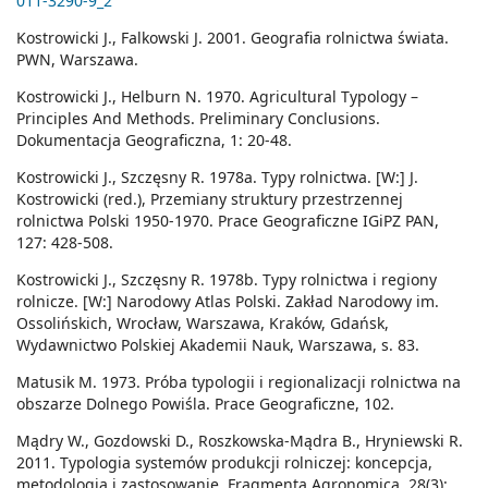
011-3290-9_2
Kostrowicki J., Falkowski J. 2001. Geografia rolnictwa świata.
PWN, Warszawa.
Kostrowicki J., Helburn N. 1970. Agricultural Typology –
Principles And Methods. Preliminary Conclusions.
Dokumentacja Geograficzna, 1: 20-48.
Kostrowicki J., Szczęsny R. 1978a. Typy rolnictwa. [W:] J.
Kostrowicki (red.), Przemiany struktury przestrzennej
rolnictwa Polski 1950-1970. Prace Geograficzne IGiPZ PAN,
127: 428-508.
Kostrowicki J., Szczęsny R. 1978b. Typy rolnictwa i regiony
rolnicze. [W:] Narodowy Atlas Polski. Zakład Narodowy im.
Ossolińskich, Wrocław, Warszawa, Kraków, Gdańsk,
Wydawnictwo Polskiej Akademii Nauk, Warszawa, s. 83.
Matusik M. 1973. Próba typologii i regionalizacji rolnictwa na
obszarze Dolnego Powiśla. Prace Geograficzne, 102.
Mądry W., Gozdowski D., Roszkowska-Mądra B., Hryniewski R.
2011. Typologia systemów produkcji rolniczej: koncepcja,
metodologia i zastosowanie. Fragmenta Agronomica, 28(3):