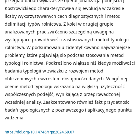
przegląd badań wykazał, że operacjonalizacja podejścia J.
Kostrowickiego charakteryzowała się ewolucją w zakresie
liczby wykorzystywanych cech diagnostycznych i metod
delimitacji typów rolnictwa. Z kolei w drugiej grupie
analizowanych prac zwrócono szczególną uwagę na
występujące prawidłowości zastosowanych metod typologii
rolnictwa. W podsumowaniu zidentyfikowano najważniejsze
problemy, które pojawiają się podczas stosowania metod
typologii rolnictwa. Podkreślono większe niż kiedyś możliwości
badania typologii w związku z rozwojem metod
obliczeniowych i wzrostem dostępności danych. W ogólnej
ocenie metod typologii wskazano na większą użyteczność
współczesnych podejść, wynikającą z przeprowadzonej
wcześniej analizy. Zaakcentowano również fakt przydatności
badań typologicznych z poznawczego i aplikacyjnego punktu
widzenia.
https://doi.org/10.14746/rrpr.2024.69.07