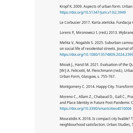
Kropf K. 2009. Aspects of urban form. Urban
https://doi.org/10.51347/jum.v13i2.3949
Le Corbusier 2017. Karta ateńska. Fundacja
Lorens P., Mironowicz I. (red.) 2013. Wybran
Mehta V., Nogalski S. 2025. Suburban camou
on social life of residential streets. Journal
https://doi.org/10.1080/13574809.2024.239
Misiak J., Hanzl M. 2021. Evaluation of the Q
[W:] A. Feliciotti, M. Fleischmann (red.), U
Urban Form, Glasgow, s. 755-767.
Montgomery C. 2014. Happy City. Transformi
Moreno C., Allam Z., Chabaud D., Gall C., Prat
and Place Identity in Future Post-Pandemic Ci
https://doi.org/10.3390/smartcities4010006
Mouratidis K. 2018. Is compact city livable
neighbourhood satisfaction. Urban Studies, 