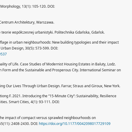
 Morphology, 13(1): 105-120. DOI:
 Centrum Architektury, Warszawa.
e teorie współczesnej urbanistyki. Politechnika Gdańska, Gdańsk.
flage in urban neighbourhoods: New building typologies and their impact
 of Urban Design, 30(5): 573-599. DOI:
9537
uality of Life. Case Studies of Modernist Housing Estates in Baluty, Lodz.
rban Form and the Sustainable and Prosperous City. International Seminar on
ng Our Lives Through Urban Design. Farrar, Straus and Giroux, New York.
iong F. 2021. Introducing the “15-Minute City”: Sustainability, Resilience
ties. Smart Cities, 4(1): 93-111. DOI:
? The impact of compact versus sprawled neighbourhoods on
55(11): 2408-2430. DOI:
https://doi.org/10.1177/0042098017729109