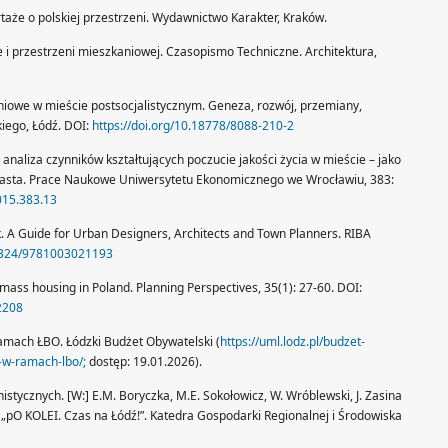
aże o polskiej przestrzeni. Wydawnictwo Karakter, Kraków.
e i przestrzeni mieszkaniowej. Czasopismo Techniczne. Architektura,
aniowe w mieście postsocjalistycznym. Geneza, rozwój, przemiany,
iego, Łódź. DOI:
https://doi.org/10.18778/8088-210-2
 analiza czynników kształtujących poczucie jakości życia w mieście – jako
 miasta. Prace Naukowe Uniwersytetu Ekonomicznego we Wrocławiu, 383:
015.383.13
ck. A Guide for Urban Designers, Architects and Town Planners. RIBA
.4324/9781003021193
mass housing in Poland. Planning Perspectives, 35(1): 27-60. DOI:
2208
ramach ŁBO. Łódzki Budżet Obywatelski (
https://uml.lodz.pl/budzet-
-w-ramach-lbo/;
dostęp: 19.01.2026).
stycznych. [W:] E.M. Boryczka, M.E. Sokołowicz, W. Wróblewski, J. Zasina
 „pO KOLEI. Czas na Łódź!”. Katedra Gospodarki Regionalnej i Środowiska