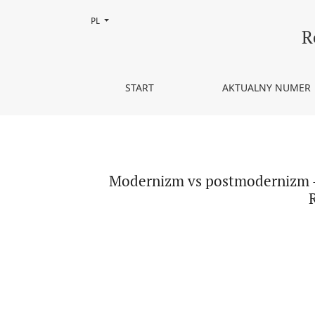
Zmień język, obecnie wybrany to:
PL
Modernizm vs postmodernizm – rola formy urbanis
R
START
AKTUALNY NUMER
Modernizm vs postmodernizm – r