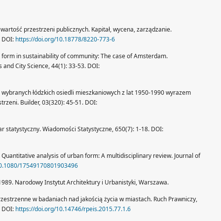
wartość przestrzeni publicznych. Kapitał, wycena, zarządzanie.
. DOI:
https://doi.org/10.18778/8220-773-6
n form in sustainability of community: The case of Amsterdam.
and City Science, 44(1): 33-53. DOI:
 wybranych łódzkich osiedli mieszkaniowych z lat 1950-1990 wyrazem
rzeni. Builder, 03(320): 45-51. DOI:
iar statystyczny. Wiadomości Statystyczne, 650(7): 1-18. DOI:
8. Quantitative analysis of urban form: A multidisciplinary review. Journal of
/10.1080/17549170801903496
989. Narodowy Instytut Architektury i Urbanistyki, Warszawa.
przestrzenne w badaniach nad jakością życia w miastach. Ruch Prawniczy,
. DOI:
https://doi.org/10.14746/rpeis.2015.77.1.6