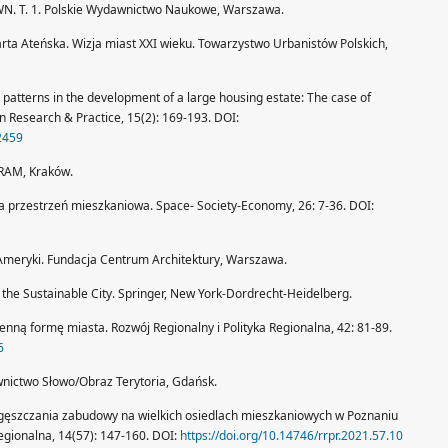
PWN. T. 1. Polskie Wydawnictwo Naukowe, Warszawa.
ta Ateńska. Wizja miast XXI wieku. Towarzystwo Urbanistów Polskich,
 patterns in the development of a large housing estate: The case of
n Research & Practice, 15(2): 169-193. DOI:
2459
 RAM, Kraków.
 przestrzeń mieszkaniowa. Space- Society-Economy, 26: 7-36. DOI:
st Ameryki. Fundacja Centrum Architektury, Warszawa.
f the Sustainable City. Springer, New York-Dordrecht-Heidelberg.
zenną formę miasta. Rozwój Regionalny i Polityka Regionalna, 42: 81-89.
6
wnictwo Słowo/Obraz Terytoria, Gdańsk.
gęszczania zabudowy na wielkich osiedlach mieszkaniowych w Poznaniu
Regionalna, 14(57): 147-160. DOI:
https://doi.org/10.14746/rrpr.2021.57.10