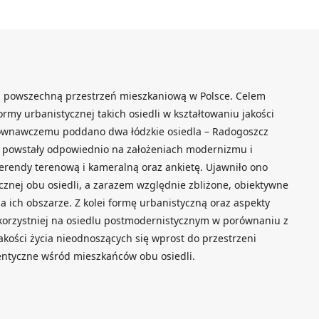
ą powszechną przestrzeń mieszkaniową w Polsce. Celem
formy urbanistycznej takich osiedli w kształtowaniu jakości
równawczemu poddano dwa łódzkie osiedla – Radogoszcz
 powstały odpowiednio na założeniach modernizmu i
rendy terenową i kameralną oraz ankietę. Ujawniło ono
cznej obu osiedli, a zarazem względnie zbliżone, obiektywne
na ich obszarze. Z kolei formę urbanistyczną oraz aspekty
 korzystniej na osiedlu postmodernistycznym w porównaniu z
kości życia nieodnoszących się wprost do przestrzeni
entyczne wśród mieszkańców obu osiedli.