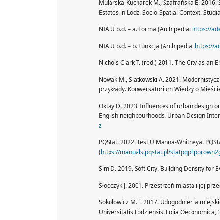
Mularska-Kucharek M., Szafrańska E. 2016. Se
Estates in Lodz. Socio-Spatial Context. Studia
NIAiU b.d. – a. Forma (Archipedia:
https://ad
NIAiU b.d. – b. Funkcja (Archipedia:
https://a
Nichols Clark T. (red.) 2011. The City as an
Nowak M., Siatkowski A. 2021. Modernistycz
przykłady. Konwersatorium Wiedzy o Mieście
Oktay D. 2023. Influences of urban design on 
English neighbourhoods. Urban Design Intern
z
PQStat. 2022. Test U Manna-Whitneya. PQSt
(
https://manuals.pqstat.pl/statpqpl:porown2
Sim D. 2019. Soft City. Building Density for 
Słodczyk J. 2001. Przestrzeń miasta i jej p
Sokołowicz M.E. 2017. Udogodnienia miejsk
Universitatis Lodziensis. Folia Oeconomica,