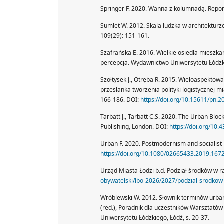
Springer F. 2020. Wanna z kolumnadą. Report
Sumlet W. 2012. Skala ludzka w architekturz
109(29): 151-161.
Szafrańska E. 2016. Wielkie osiedla mieszk
percepcja. Wydawnictwo Uniwersytetu Łódzk
Szołtysek J., Otręba R. 2015. Wieloaspektowa
przesłanka tworzenia polityki logistycznej
166-186. DOI:
https://doi.org/10.15611/pn.2
Tarbatt J., Tarbatt C.S. 2020. The Urban Blo
Publishing, London. DOI:
https://doi.org/10
Urban F. 2020. Postmodernism and socialist 
https://doi.org/10.1080/02665433.2019.167
Urząd Miasta Łodzi b.d. Podział środków w 
obywatelski/lbo-2026/2027/podzial-srodkow
Wróblewski W. 2012. Słownik terminów urbani
(red.), Poradnik dla uczestników Warsztatów
Uniwersytetu Łódzkiego, Łódź, s. 20-37.