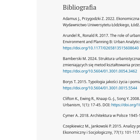
Bibliografia
Adamus J., Przygodzki Z. 2022. Ekonomiczna 
Wydawnictwo Uniwersytetu Łódzkiego, Łódź
Arundel R., Ronald R. 2017. The role of urba
Environment and Planning B: Urban Analytics 
https://doi.org/10.1177/0265813515608640
Bamberski M. 2024. Struktura urbanistyczna
zmieniających się metod kształtowania przest
https://doi.org/10.5604/01.3001.0054.3462
Borys T. 2015. Typologia jakości życia i pom
https://doi.org/10.5604/01.3001.0015.5544
Clifton K., Ewing R., Knaap G.-J., Song Y. 200
Urbanism, 1(1): 17-45. DOI:
https://doi.org
Cymer A. 2018. Architektura w Polsce 1945-1
Czepkiewicz M., Jankowski P. 2015. Analizy 
Ekonomiczny i Socjologiczny, 77(1): 101-117