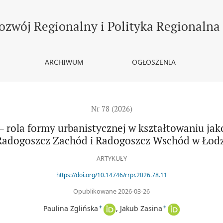
tycznej w kształtowaniu jakości życia na przykładzie osiedli Rad
ozwój Regionalny i Polityka Regionalna
ARCHIWUM
OGŁOSZENIA
Nr 78 (2026)
ola formy urbanistycznej w kształtowaniu jakoś
Radogoszcz Zachód i Radogoszcz Wschód w Łodz
ARTYKUŁY
https://doi.org/10.14746/rrpr.2026.78.11
Opublikowane 2026-03-26
+
+
Paulina Zglińska
Jakub Zasina