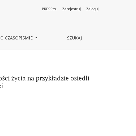
PRESSto.
Zarejestruj
Zaloguj
ogoszcz Zachód i Radogoszcz Wschód w Łodzi
O CZASOPIŚMIE
SZUKAJ
ci życia na przykładzie osiedli
i