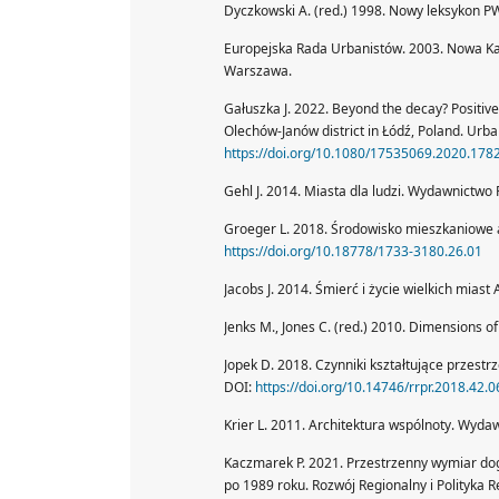
Dyczkowski A. (red.) 1998. Nowy leksykon 
Europejska Rada Urbanistów. 2003. Nowa Kar
Warszawa.
Gałuszka J. 2022. Beyond the decay? Positive
Olechów-Janów district in Łódź, Poland. Urba
https://doi.org/10.1080/17535069.2020.178
Gehl J. 2014. Miasta dla ludzi. Wydawnictwo
Groeger L. 2018. Środowisko mieszkaniowe a
https://doi.org/10.18778/1733-3180.26.01
Jacobs J. 2014. Śmierć i życie wielkich mia
Jenks M., Jones C. (red.) 2010. Dimensions o
Jopek D. 2018. Czynniki kształtujące przestr
DOI:
https://doi.org/10.14746/rrpr.2018.42.0
Krier L. 2011. Architektura wspólnoty. Wyda
Kaczmarek P. 2021. Przestrzenny wymiar do
po 1989 roku. Rozwój Regionalny i Polityka 