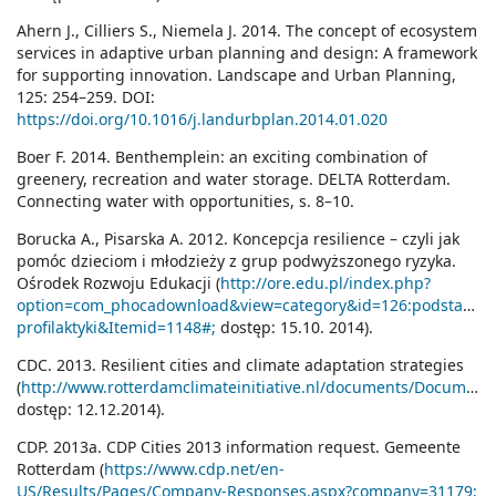
Ahern J., Cilliers S., Niemela J. 2014. The concept of ecosystem
services in adaptive urban planning and design: A framework
for supporting innovation. Landscape and Urban Planning,
125: 254–259. DOI:
https://doi.org/10.1016/j.landurbplan.2014.01.020
Boer F. 2014. Benthemplein: an exciting combination of
greenery, recreation and water storage. DELTA Rotterdam.
Connecting water with opportunities, s. 8–10.
Borucka A., Pisarska A. 2012. Koncepcja resilience – czyli jak
pomóc dzieciom i młodzieży z grup podwyższonego ryzyka.
Ośrodek Rozwoju Edukacji (
http://ore.edu.pl/index.php?
option=com_phocadownload&view=category&id=126:podstawy-
profilaktyki&Itemid=1148#;
dostęp: 15.10. 2014).
CDC. 2013. Resilient cities and climate adaptation strategies
(
http://www.rotterdamclimateinitiative.nl/documents/Documenten/CDC_volume_3_Resilient_Cities_and_Climate_Adaptation_Strategies.pdf;
dostęp: 12.12.2014).
CDP. 2013a. CDP Cities 2013 information request. Gemeente
Rotterdam (
https://www.cdp.net/en-
US/Results/Pages/Company-Responses.aspx?company=31179;