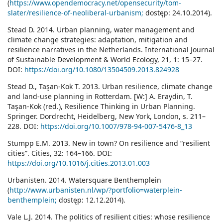
(
https://www.opendemocracy.net/opensecurity/tom-
slater/resilience-of-neoliberal-urbanism;
dostęp: 24.10.2014).
Stead D. 2014. Urban planning, water management and
climate change strategies: adaptation, mitigation and
resilience narratives in the Netherlands. International Journal
of Sustainable Development & World Ecology, 21, 1: 15–27.
DOI:
https://doi.org/10.1080/13504509.2013.824928
Stead D., Taşan-Kok T. 2013. Urban resilience, climate change
and land-use planning in Rotterdam. [W:] A. Eraydin, T.
Taşan-Kok (red.), Resilience Thinking in Urban Planning.
Springer. Dordrecht, Heidelberg, New York, London, s. 211–
228. DOI:
https://doi.org/10.1007/978-94-007-5476-8_13
Stumpp E.M. 2013. New in town? On resilience and “resilient
cities”. Cities, 32: 164–166. DOI:
https://doi.org/10.1016/j.cities.2013.01.003
Urbanisten. 2014. Watersquare Benthemplein
(
http://www.urbanisten.nl/wp/?portfolio=waterplein-
benthemplein;
dostęp: 12.12.2014).
Vale L.J. 2014. The politics of resilient cities: whose resilience