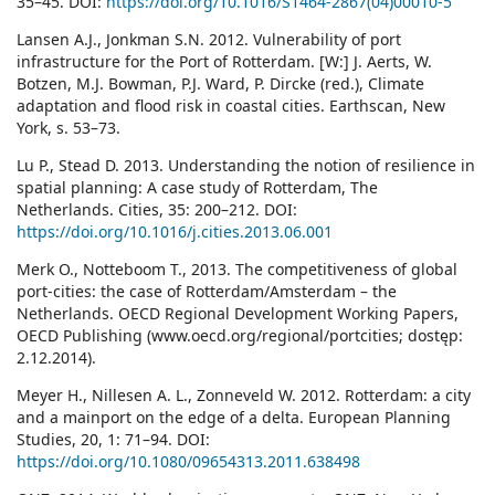
35–45. DOI:
https://doi.org/10.1016/S1464-2867(04)00010-5
Lansen A.J., Jonkman S.N. 2012. Vulnerability of port
infrastructure for the Port of Rotterdam. [W:] J. Aerts, W.
Botzen, M.J. Bowman, P.J. Ward, P. Dircke (red.), Climate
adaptation and flood risk in coastal cities. Earthscan, New
York, s. 53–73.
Lu P., Stead D. 2013. Understanding the notion of resilience in
spatial planning: A case study of Rotterdam, The
Netherlands. Cities, 35: 200–212. DOI:
https://doi.org/10.1016/j.cities.2013.06.001
Merk O., Notteboom T., 2013. The competitiveness of global
port-cities: the case of Rotterdam/Amsterdam – the
Netherlands. OECD Regional Development Working Papers,
OECD Publishing (www.oecd.org/regional/portcities; dostęp:
2.12.2014).
Meyer H., Nillesen A. L., Zonneveld W. 2012. Rotterdam: a city
and a mainport on the edge of a delta. European Planning
Studies, 20, 1: 71–94. DOI:
https://doi.org/10.1080/09654313.2011.638498