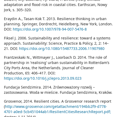
adaptation and flood risk in coastal cities. Earthscan, Nowy
Jork, s. 305–320.
Eraydin A., Tasan-Kok T. 2013. Resilience thinking in urban
planning. Springer, Dordrecht, Heidelberg, New York, London.
DOI:
https://doi.org/10.1007/978-94-007-5476-8
Fiksel J. 2006. Sustainability and resilience: toward a systems
approach. Sustainability: Science, Practice & Policy, 2, 2: 14–
21. DOI:
https://doi.org/10.1080/15487733.2006.11907980
Frantzeskaki N., Wittmayer J., Loorbach D. 2014. The role of
partnership in ‘realising’ urban sustainability in Rotterdam’s
City Ports Area, the Netherlands. Journal of Cleaner
Production, 65: 406–417. DOI:
https://doi.org/10.1016/j.jclepro.2013.09.023
Fundacja Sendzimira. 2014. Zrównoważony rozwój –
zastosowania. Woda w mieście. Fundacja Sendzimira, Kraków.
Grosvenor, 2014. Resilient cities. A Grosvenor research report
(
http://www.grosvenor.com/getattachment/194bb2f9-d778-
4701-a0ed-5cb451044ab1/ResilientCitiesResearchReport.pdf;
dostęp: 1.11.2014).