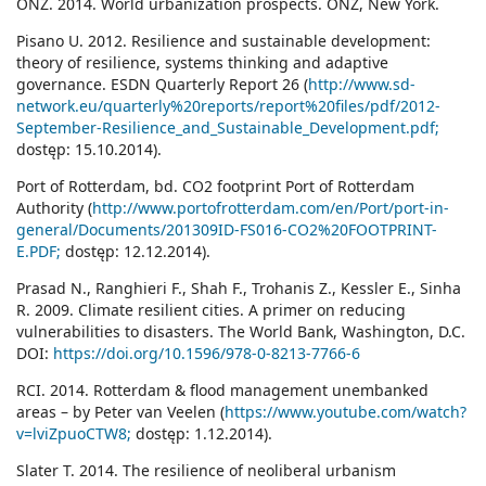
ONZ. 2014. World urbanization prospects. ONZ, New York.
Pisano U. 2012. Resilience and sustainable development:
theory of resilience, systems thinking and adaptive
governance. ESDN Quarterly Report 26 (
http://www.sd-
network.eu/quarterly%20reports/report%20files/pdf/2012-
September-Resilience_and_Sustainable_Development.pdf;
dostęp: 15.10.2014).
Port of Rotterdam, bd. CO2 footprint Port of Rotterdam
Authority (
http://www.portofrotterdam.com/en/Port/port-in-
general/Documents/201309ID-FS016-CO2%20FOOTPRINT-
E.PDF;
dostęp: 12.12.2014).
Prasad N., Ranghieri F., Shah F., Trohanis Z., Kessler E., Sinha
R. 2009. Climate resilient cities. A primer on reducing
vulnerabilities to disasters. The World Bank, Washington, D.C.
DOI:
https://doi.org/10.1596/978-0-8213-7766-6
RCI. 2014. Rotterdam & flood management unembanked
areas – by Peter van Veelen (
https://www.youtube.com/watch?
v=lviZpuoCTW8;
dostęp: 1.12.2014).
Slater T. 2014. The resilience of neoliberal urbanism