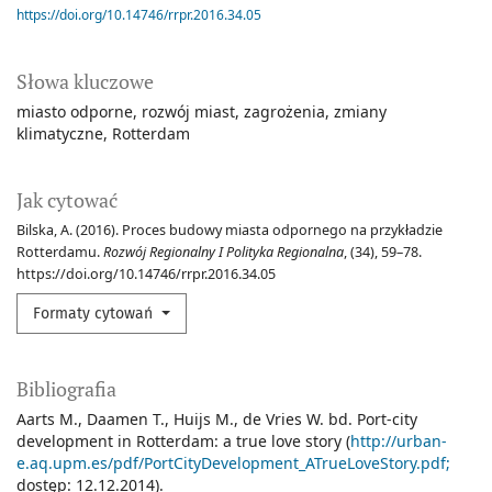
https://doi.org/10.14746/rrpr.2016.34.05
Słowa kluczowe
miasto odporne
rozwój miast
zagrożenia
zmiany
klimatyczne
Rotterdam
Jak cytować
Bilska, A. (2016). Proces budowy miasta odpornego na przykładzie
Rotterdamu.
Rozwój Regionalny I Polityka Regionalna
, (34), 59–78.
https://doi.org/10.14746/rrpr.2016.34.05
Formaty cytowań
Bibliografia
Aarts M., Daamen T., Huijs M., de Vries W. bd. Port-city
development in Rotterdam: a true love story (
http://urban-
e.aq.upm.es/pdf/PortCityDevelopment_ATrueLoveStory.pdf;
dostęp: 12.12.2014).