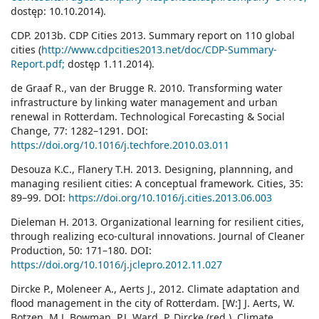
dostęp: 10.10.2014).
CDP. 2013b. CDP Cities 2013. Summary report on 110 global
cities (
http://www.cdpcities2013.net/doc/CDP-Summary-
Report.pdf;
dostęp 1.11.2014).
de Graaf R., van der Brugge R. 2010. Transforming water
infrastructure by linking water management and urban
renewal in Rotterdam. Technological Forecasting & Social
Change, 77: 1282–1291. DOI:
https://doi.org/10.1016/j.techfore.2010.03.011
Desouza K.C., Flanery T.H. 2013. Designing, plannning, and
managing resilient cities: A conceptual framework. Cities, 35:
89–99. DOI:
https://doi.org/10.1016/j.cities.2013.06.003
Dieleman H. 2013. Organizational learning for resilient cities,
through realizing eco-cultural innovations. Journal of Cleaner
Production, 50: 171–180. DOI:
https://doi.org/10.1016/j.jclepro.2012.11.027
Dircke P., Moleneer A., Aerts J., 2012. Climate adaptation and
flood management in the city of Rotterdam. [W:] J. Aerts, W.
Botzen, M.J. Bowman, P.J. Ward, P. Dircke (red.), Climate