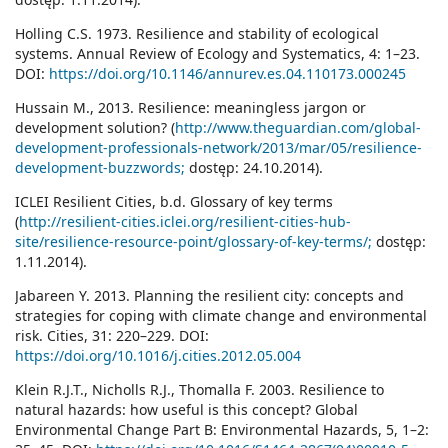
Holling C.S. 1973. Resilience and stability of ecological
systems. Annual Review of Ecology and Systematics, 4: 1–23.
DOI:
https://doi.org/10.1146/annurev.es.04.110173.000245
Hussain M., 2013. Resilience: meaningless jargon or
development solution? (
http://www.theguardian.com/global-
development-professionals-network/2013/mar/05/resilience-
development-buzzwords;
dostęp: 24.10.2014).
ICLEI Resilient Cities, b.d. Glossary of key terms
(
http://resilient-cities.iclei.org/resilient-cities-hub-
site/resilience-resource-point/glossary-of-key-terms/;
dostęp:
1.11.2014).
Jabareen Y. 2013. Planning the resilient city: concepts and
strategies for coping with climate change and environmental
risk. Cities, 31: 220–229. DOI:
https://doi.org/10.1016/j.cities.2012.05.004
Klein R.J.T., Nicholls R.J., Thomalla F. 2003. Resilience to
natural hazards: how useful is this concept? Global
Environmental Change Part B: Environmental Hazards, 5, 1–2: