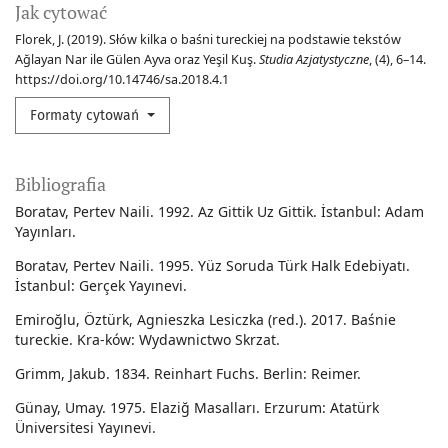
Jak cytować
Florek, J. (2019). Słów kilka o baśni tureckiej na podstawie tekstów
Ağlayan Nar ile Gülen Ayva oraz Yeşil Kuş.
Studia Azjatystyczne
, (4), 6–14.
https://doi.org/10.14746/sa.2018.4.1
Formaty cytowań
Bibliografia
Boratav, Pertev Naili. 1992. Az Gittik Uz Gittik. İstanbul: Adam
Yayınları.
Boratav, Pertev Naili. 1995. Yüz Soruda Türk Halk Edebiyatı.
İstanbul: Gerçek Yayınevi.
Emiroğlu, Öztürk, Agnieszka Lesiczka (red.). 2017. Baśnie
tureckie. Kra-ków: Wydawnictwo Skrzat.
Grimm, Jakub. 1834. Reinhart Fuchs. Berlin: Reimer.
Günay, Umay. 1975. Elaziğ Masalları. Erzurum: Atatürk
Üniversitesi Yayınevi.