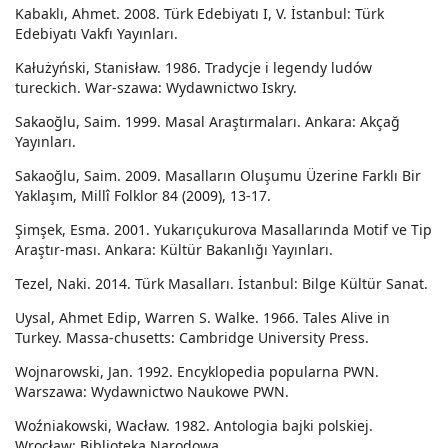
Kabaklı, Ahmet. 2008. Türk Edebiyatı I, V. İstanbul: Türk
Edebiyatı Vakfı Yayınları.
Kałużyński, Stanisław. 1986. Tradycje i legendy ludów
tureckich. War-szawa: Wydawnictwo Iskry.
Sakaoğlu, Saim. 1999. Masal Araştırmaları. Ankara: Akçağ
Yayınları.
Sakaoğlu, Saim. 2009. Masalların Oluşumu Üzerine Farklı Bir
Yaklaşım, Millî Folklor 84 (2009), 13-17.
Şimşek, Esma. 2001. Yukarıçukurova Masallarında Motif ve Tip
Araştır-ması. Ankara: Kültür Bakanlığı Yayınları.
Tezel, Naki. 2014. Türk Masalları. İstanbul: Bilge Kültür Sanat.
Uysal, Ahmet Edip, Warren S. Walke. 1966. Tales Alive in
Turkey. Massa-chusetts: Cambridge University Press.
Wojnarowski, Jan. 1992. Encyklopedia popularna PWN.
Warszawa: Wydawnictwo Naukowe PWN.
Woźniakowski, Wacław. 1982. Antologia bajki polskiej.
Wrocław: Biblioteka Narodowa.