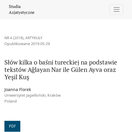
Słów kilka o baśni tureckiej na podstawie tekstów Ağlayan Nar il
Studia
Azjatystyczne
NR 4 (2018)
,
ARTYKUŁY
Opublikowane 2019-05-29
Słów kilka o baśni tureckiej na podstawie
tekstów Ağlayan Nar ile Gülen Ayva oraz
Yeşil Kuş
Joanna Florek
Uniwersytet Jagielloński, Kraków
Poland
PDF