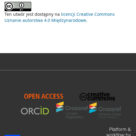
Ten utwór jest dostępny na
licencji Creative Commons
Uznanie autorstwa 4.0 Międzynarodowe
.