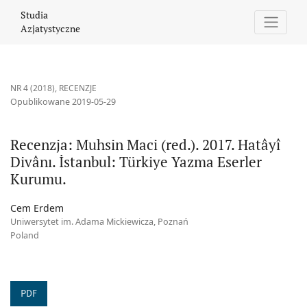
Recenzja: Muhsin Maci (red.). 2017. Hatâyî Divânı. İstanbul: Tü
Studia
Azjatystyczne
NR 4 (2018)
,
RECENZJE
Opublikowane 2019-05-29
Recenzja: Muhsin Maci (red.). 2017. Hatâyî
Divânı. İstanbul: Türkiye Yazma Eserler
Kurumu.
Cem Erdem
Uniwersytet im. Adama Mickiewicza, Poznań
Poland
PDF