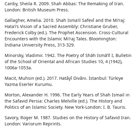
Canby, Sheila R. 2009. Shah Abbas: The Remaking of Iran.
London: British Museum Press.
Gallagher, Amelia. 2010. Shah Isma’il Safevî and the Mi’raj:
Hata’i’s Vision of a Sacred Assembly: Christiane Gruber,
Frederick Colby (ed.). The Prophet Ascension. Cross-Cultural
Encounters with the Islamic Mi’raj Tales. Bloomington:
Indiana University Press, 313-329.
Minorsky, Vladimir. 1942. The Poetry of Shāh Ismā’īl I, Bulletin
of the School of Oriental and African Studies 10, 4 (1942),
1006a-1053a.
Macit, Muhsin (ed.). 2017. Hatâyî Divânı. İstanbul: Türkiye
Yazma Eserler Kurumu.
Morton, Alexander H. 1996. The Early Years of Shah Ismail in
the Safavid Persia: Charles Melville (ed.). The History and
Politics of an Islamic Society. New York-London: I. B. Tauris.
Savory, Roger M. 1987. Studies on the History of Safavid Iran.
London: Variorum Reprints.