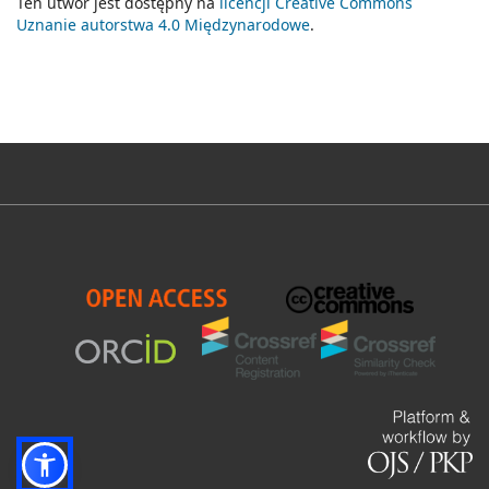
Ten utwór jest dostępny na
licencji Creative Commons
Uznanie autorstwa 4.0 Międzynarodowe
.