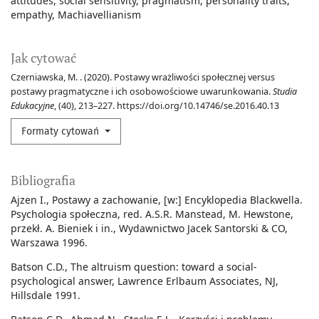
attitudes
social sensitivity
pragmatism
personality traits
empathy
Machiavellianism
Jak cytować
Czerniawska, M. . (2020). Postawy wrażliwości społecznej versus
postawy pragmatyczne i ich osobowościowe uwarunkowania.
Studia
Edukacyjne
, (40), 213–227. https://doi.org/10.14746/se.2016.40.13
Formaty cytowań
Bibliografia
Ajzen I., Postawy a zachowanie, [w:] Encyklopedia Blackwella.
Psychologia społeczna, red. A.S.R. Manstead, M. Hewstone,
przekł. A. Bieniek i in., Wydawnictwo Jacek Santorski & CO,
Warszawa 1996.
Batson C.D., The altruism question: toward a social-
psychological answer, Lawrence Erlbaum Associates, NJ,
Hillsdale 1991.