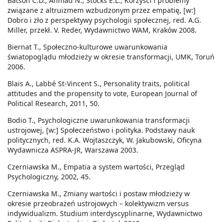
Batson C.D., Ahmad N., Stocks E.L., Korzyści i problemy
związane z altruizmem wzbudzonym przez empatię, [w:]
Dobro i zło z perspektywy psychologii społecznej, red. A.G.
Miller, przekł. V. Reder, Wydawnictwo WAM, Kraków 2008.
Biernat T., Społeczno-kulturowe uwarunkowania
światopoglądu młodzieży w okresie transformacji, UMK, Toruń
2006.
Blais A., Labbé St-Vincent S., Personality traits, political
attitudes and the propensity to vote, European Journal of
Political Research, 2011, 50.
Bodio T., Psychologiczne uwarunkowania transformacji
ustrojowej, [w:] Społeczeństwo i polityka. Podstawy nauk
politycznych, red. K.A. Wojtaszczyk, W. Jakubowski, Oficyna
Wydawnicza ASPRA-JR, Warszawa 2003.
Czerniawska M., Empatia a system wartości, Przegląd
Psychologiczny, 2002, 45.
Czerniawska M., Zmiany wartości i postaw młodzieży w
okresie przeobrażeń ustrojowych – kolektywizm versus
indywidualizm. Studium interdyscyplinarne, Wydawnictwo