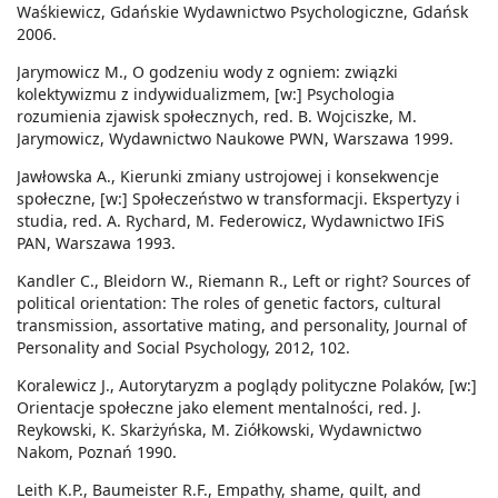
Waśkiewicz, Gdańskie Wydawnictwo Psychologiczne, Gdańsk
2006.
Jarymowicz M., O godzeniu wody z ogniem: związki
kolektywizmu z indywidualizmem, [w:] Psychologia
rozumienia zjawisk społecznych, red. B. Wojciszke, M.
Jarymowicz, Wydawnictwo Naukowe PWN, Warszawa 1999.
Jawłowska A., Kierunki zmiany ustrojowej i konsekwencje
społeczne, [w:] Społeczeństwo w transformacji. Ekspertyzy i
studia, red. A. Rychard, M. Federowicz, Wydawnictwo IFiS
PAN, Warszawa 1993.
Kandler C., Bleidorn W., Riemann R., Left or right? Sources of
political orientation: The roles of genetic factors, cultural
transmission, assortative mating, and personality, Journal of
Personality and Social Psychology, 2012, 102.
Koralewicz J., Autorytaryzm a poglądy polityczne Polaków, [w:]
Orientacje społeczne jako element mentalności, red. J.
Reykowski, K. Skarżyńska, M. Ziółkowski, Wydawnictwo
Nakom, Poznań 1990.
Leith K.P., Baumeister R.F., Empathy, shame, guilt, and