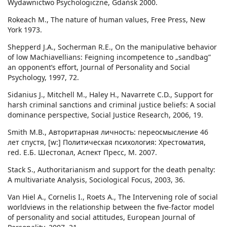
Wydawnictwo Psychologiczne, Gdańsk 2000.
Rokeach M., The nature of human values, Free Press, New
York 1973.
Shepperd J.A., Socherman R.E., On the manipulative behavior
of low Machiavellians: Feigning incompetence to „sandbag”
an opponent’s effort, Journal of Personality and Social
Psychology, 1997, 72.
Sidanius J., Mitchell M., Haley H., Navarrete C.D., Support for
harsh criminal sanctions and criminal justice beliefs: A social
dominance perspective, Social Justice Research, 2006, 19.
Smith M.B., Авторитарная личность: переосмысление 46
лет спустя, [w:] Политическая психология: Хрестоматия,
red. Е.Б. Шестопал, Аспект Пресс, М. 2007.
Stack S., Authoritarianism and support for the death penalty:
A multivariate Analysis, Sociological Focus, 2003, 36.
Van Hiel A., Cornelis I., Roets A., The Intervening role of social
worldviews in the relationship between the five-factor model
of personality and social attitudes, European Journal of