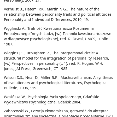
Personality, 2007, 21.
Verhulst B., Hatemi P.K., Martin N.G., The nature of the
relationship between personality traits and political attitudes,
Personality and Individual Differences, 2010, 49.
Węgliński A., Trafność Kwestionariusza Rozumienia
Empatycznego Innych Ludzi, [w:] Techniki kwestionariuszowe
w diagnostyce psychologicznej, red. R. Drwal, UMCS, Lublin
1987.
Wiggins J.S., Broughton R., The interpersonal circle: A
structural model for the integration of personality research,
[w:] Perspectives in personality (t. 1), red. R. Hogan, W.H.
Jones, JAI Press, Greenwich, CT 1985.
Wilson D.S., Near D., Miller R.R., Machiavellianism: A synthesis
of evolutionary and psychological literatures, Psychological
Bulletin, 1996, 119.
Wosińska W., Psychologia życia społecznego, Gdańskie
Wydawnictwo Psychologiczne, Gdańsk 2004.
Zaborowski W., Pozycja ekonomiczna, gotowość do akceptacji
gruntownej zmiany społecznej a orientacje proegalitarne, [w:]