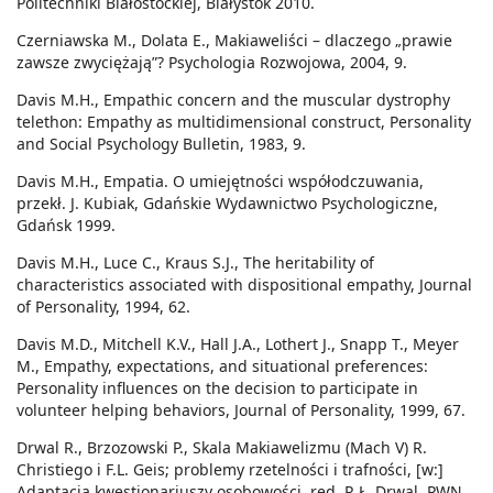
Politechniki Białostockiej, Białystok 2010.
Czerniawska M., Dolata E., Makiaweliści – dlaczego „prawie
zawsze zwyciężają”? Psychologia Rozwojowa, 2004, 9.
Davis M.H., Empathic concern and the muscular dystrophy
telethon: Empathy as multidimensional construct, Personality
and Social Psychology Bulletin, 1983, 9.
Davis M.H., Empatia. O umiejętności współodczuwania,
przekł. J. Kubiak, Gdańskie Wydawnictwo Psychologiczne,
Gdańsk 1999.
Davis M.H., Luce C., Kraus S.J., The heritability of
characteristics associated with dispositional empathy, Journal
of Personality, 1994, 62.
Davis M.D., Mitchell K.V., Hall J.A., Lothert J., Snapp T., Meyer
M., Empathy, expectations, and situational preferences:
Personality influences on the decision to participate in
volunteer helping behaviors, Journal of Personality, 1999, 67.
Drwal R., Brzozowski P., Skala Makiawelizmu (Mach V) R.
Christiego i F.L. Geis; problemy rzetelności i trafności, [w:]
Adaptacja kwestionariuszy osobowości, red. R.Ł. Drwal, PWN,