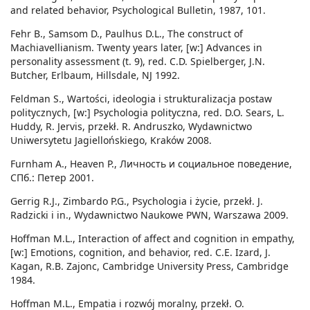
and related behavior, Psychological Bulletin, 1987, 101.
Fehr B., Samsom D., Paulhus D.L., The construct of
Machiavellianism. Twenty years later, [w:] Advances in
personality assessment (t. 9), red. C.D. Spielberger, J.N.
Butcher, Erlbaum, Hillsdale, NJ 1992.
Feldman S., Wartości, ideologia i strukturalizacja postaw
politycznych, [w:] Psychologia polityczna, red. D.O. Sears, L.
Huddy, R. Jervis, przekł. R. Andruszko, Wydawnictwo
Uniwersytetu Jagiellońskiego, Kraków 2008.
Furnham A., Heaven P., Личность и социальное поведение,
СПб.: Петер 2001.
Gerrig R.J., Zimbardo P.G., Psychologia i życie, przekł. J.
Radzicki i in., Wydawnictwo Naukowe PWN, Warszawa 2009.
Hoffman M.L., Interaction of affect and cognition in empathy,
[w:] Emotions, cognition, and behavior, red. C.E. Izard, J.
Kagan, R.B. Zajonc, Cambridge University Press, Cambridge
1984.
Hoffman M.L., Empatia i rozwój moralny, przekł. O.