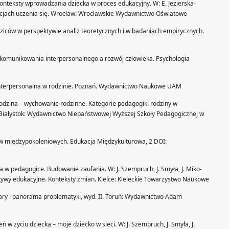
konteksty wprowadzania dziecka w proces edukacyjny. W: E. Jezierska-
tuacjach uczenia się. Wrocław: Wrocławskie Wydawnictwo Oświatowe
dziców w perspektywie analiz teoretycznych i w badaniach empirycznych.
y komunikowania interpersonalnego a rozwój człowieka. Psychologia
interpersonalna w rodzinie. Poznań. Wydawnictwo Naukowe UAM
 rodzina – wychowanie rodzinne. Kategorie pedagogiki rodziny w
 Białystok: Wydawnictwo Niepaństwowej Wyższej Szkoły Pedagogicznej w
tów międzypokoleniowych. Edukacja Międzykulturowa, 2 DOI:
 w pedagogice. Budowanie zaufania. W: J. Szempruch, J. Smyła, J. Miko-
ktywy edukacyjne. Konteksty zmian. Kielce: Kieleckie Towarzystwo Naukowe
zary i panorama problematyki, wyd. II. Toruń: Wydawnictwo Adam
ń w życiu dziecka – moje dziecko w sieci. W: J. Szempruch, J. Smyła, J.