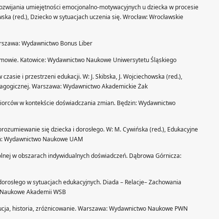
 rozwijania umiejętności emocjonalno-motywacyjnych u dziecka w procesie
nowska (red.), Dziecko w sytuacjach uczenia się. Wrocław: Wrocławskie
Warszawa: Wydawnictwo Bonus Liber
rozmowie. Katowice: Wydawnictwo Naukowe Uniwersytetu Śląskiego
zasie i przestrzeni edukacji. W: J. Skibska, J. Wojciechowska (red.),
edagogicznej. Warszawa: Wydawnictwo Akademickie Żak
odbiorców w kontekście doświadczania zmian. Będzin: Wydawnictwo
orozumiewanie się dziecka i dorosłego. W: M. Cywińska (red.), Edukacyjne
znań: Wydawnictwo Naukowe UAM
zkolnej w obszarach indywidualnych doświadczeń. Dąbrowa Górnicza:
 dorosłego w sytuacjach edukacyjnych. Diada – Relacje– Zachowania
o Naukowe Akademii WSB
wolucja, historia, zróżnicowanie. Warszawa: Wydawnictwo Naukowe PWN