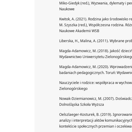
Miko-Giedyk (red.), Wyzwania, dylematy i pe
Naukowe
Kwitok, A. (2021). Rodzina jako środowisko re
M. Szyszka (red.), Współczesna rodzina. R
Naukowe Akademii WSB
Liberska, H., Malina, A. (2011). Wybrane p
Magda-Adamowicz, M. (2018). Jakość dziecińs
Wydawnictwo Uniwersytetu Zielonogórskieg
Magda-Adamowicz, M. (2020). Wprowadzenie.
badaniach pedagogicznych. Toruń: Wydawn
Nauczyciele i rodzice: współpraca w wychow
Zielonogórskiego
Nowak-Dziemianowicz, M. (2007). Doświadcze
Dolnośląska Szkoła Wyższa
Oelszlaeger-Kosturek, B. (2019). Ignorowan
analizy i interpretacji aktów komunikacyjnyc
kontekście społecznych przemian i oczekiw