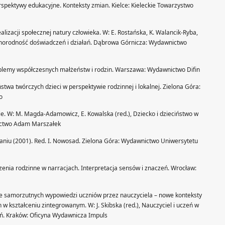
rspektywy edukacyjne. Konteksty zmian. Kielce: Kieleckie Towarzystwo
alizacji społecznej natury człowieka. W: E. Rostańska, K. Walancik-Ryba,
óżnorodność doświadczeń i działań. Dąbrowa Górnicza: Wydawnictwo
roblemy współczesnych małżeństw i rodzin. Warszawa: Wydawnictwo Difin
twa twórczych dzieci w perspektywie rodzinnej i lokalnej. Zielona Góra:
o
 W: M. Magda-Adamowicz, E. Kowalska (red.), Dziecko i dzieciństwo w
ictwo Adam Marszałek
aniu (2001). Red. I. Nowosad. Zielona Góra: Wydawnictwo Uniwersytetu
nia rodzinne w narracjach. Interpretacja sensów i znaczeń. Wrocław:
ie samorzutnych wypowiedzi uczniów przez nauczyciela – nowe konteksty
h w kształceniu zintegrowanym. W: J. Skibska (red.), Nauczyciel i uczeń w
ań. Kraków: Oficyna Wydawnicza Impuls