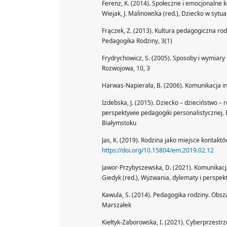
Ferenz, K. (2014). Społeczne i emocjonalne 
Wiejak, J. Malinowska (red.), Dziecko w sy
Frączek, Z. (2013). Kultura pedagogiczna ro
Pedagogika Rodziny, 3(1)
Frydrychowicz, S. (2005). Sposoby i wymiar
Rozwojowa, 10, 3
Harwas-Napierała, B. (2006). Komunikacja 
Izdebska, J. (2015). Dziecko – dzieciństwo –
perspektywie pedagogiki personalistycznej.
Białymstoku
Jas, K. (2019). Rodzina jako miejsce kontak
https://doi.org/10.15804/em.2019.02.12
Jawor-Przybyszewska, D. (2021). Komunikacja
Giedyk (red.), Wyzwania, dylematy i perspe
Kawula, S. (2014). Pedagogika rodziny. Obs
Marszałek
Kiełtyk-Zaborowska, I. (2021). Cyberprzestrze