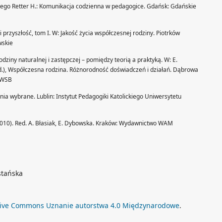
kiego Retter H.: Komunikacja codzienna w pedagogice. Gdańsk: Gdańskie
 i przyszłość, tom I. W: Jakość życia współczesnej rodziny. Piotrków
wskie
dziny naturalnej i zastępczej – pomiędzy teorią a praktyką. W: E.
ed.), Współczesna rodzina. Różnorodność doświadczeń i działań. Dąbrowa
 WSB
enia wybrane. Lublin: Instytut Pedagogiki Katolickiego Uniwersytetu
2010). Red. A. Błasiak, E. Dybowska. Kraków: Wydawnictwo WAM
stańska
tive Commons Uznanie autorstwa 4.0 Międzynarodowe
.