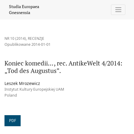
Koniec komedii…, rec. AntikeWelt 4/2014: „Tod des Augustus”.
Studia Europaea
Gnesnensia
NR 10 (2014)
,
RECENZJE
Opublikowane 2014-01-01
Koniec komedii…, rec. AntikeWelt 4/2014:
„Tod des Augustus”.
Leszek Mrozewicz
Instytut Kultury Europejskiej UAM
Poland
PDF