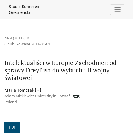
Intelektualiści w Europie Zachodniej: od sprawy Dreyfusa do wy
Studia Europaea
Gnesnensia
NR 4 (2011)
,
IDEE
Opublikowane 2011-01-01
Intelektualiści w Europie Zachodniej: od
sprawy Dreyfusa do wybuchu II wojny
światowej
Maria Tomczak
Adam Mickiewicz University in Poznań
Poland
PDF