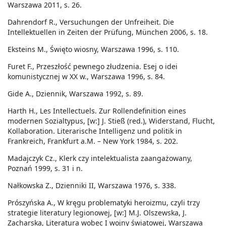
Warszawa 2011, s. 26.
Dahrendorf R., Versuchungen der Unfreiheit. Die
Intellektuellen in Zeiten der Prüfung, München 2006, s. 18.
Eksteins M., Święto wiosny, Warszawa 1996, s. 110.
Furet F., Przeszłość pewnego złudzenia. Esej o idei
komunistycznej w XX w., Warszawa 1996, s. 84.
Gide A., Dziennik, Warszawa 1992, s. 89.
Harth H., Les Intellectuels. Zur Rollendefinition eines
modernen Sozialtypus, [w:] J. Stieß (red.), Widerstand, Flucht,
Kollaboration. Literarische Intelligenz und politik in
Frankreich, Frankfurt a.M. – New York 1984, s. 202.
Madajczyk Cz., Klerk czy intelektualista zaangażowany,
Poznań 1999, s. 31 i n.
Nałkowska Z., Dzienniki II, Warszawa 1976, s. 338.
Prószyńska A., W kręgu problematyki heroizmu, czyli trzy
strategie literatury legionowej, [w:] M.J. Olszewska, J.
Zacharska, Literatura wobec I wojny światowej, Warszawa