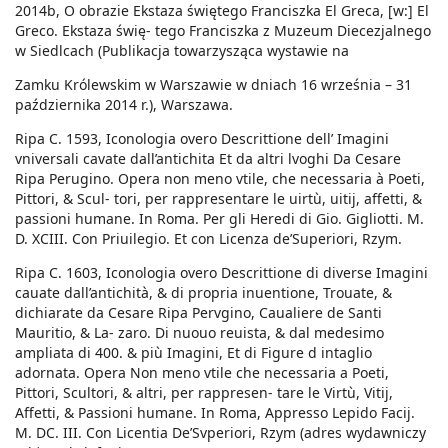
2014b, O obrazie Ekstaza świętego Franciszka El Greca, [w:] El
Greco. Ekstaza świę- tego Franciszka z Muzeum Diecezjalnego
w Siedlcach (Publikacja towarzysząca wystawie na
Zamku Królewskim w Warszawie w dniach 16 września – 31
października 2014 r.), Warszawa.
Ripa C. 1593, Iconologia overo Descrittione dell’ Imagini
vniversali cavate dall’antichita Et da altri lvoghi Da Cesare
Ripa Perugino. Opera non meno vtile, che necessaria à Poeti,
Pittori, & Scul- tori, per rappresentare le uirtù, uitij, affetti, &
passioni humane. In Roma. Per gli Heredi di Gio. Gigliotti. M.
D. XCIII. Con Priuilegio. Et con Licenza de’Superiori, Rzym.
Ripa C. 1603, Iconologia overo Descrittione di diverse Imagini
cauate dall’antichità, & di propria inuentione, Trouate, &
dichiarate da Cesare Ripa Pervgino, Caualiere de Santi
Mauritio, & La- zaro. Di nuouo reuista, & dal medesimo
ampliata di 400. & più Imagini, Et di Figure d intaglio
adornata. Opera Non meno vtile che necessaria a Poeti,
Pittori, Scultori, & altri, per rappresen- tare le Virtù, Vitij,
Affetti, & Passioni humane. In Roma, Appresso Lepido Facij.
M. DC. III. Con Licentia De’Svperiori, Rzym (adres wydawniczy