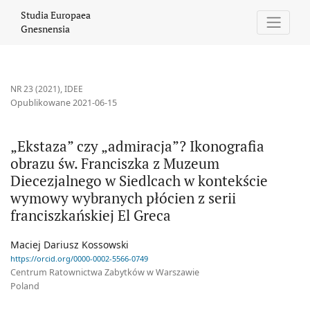
„Ekstaza” czy „admiracja”? Ikonografia obrazu św. Franciszka z
Studia Europaea
Gnesnensia
NR 23 (2021)
,
IDEE
Opublikowane 2021-06-15
„Ekstaza” czy „admiracja”? Ikonografia
obrazu św. Franciszka z Muzeum
Diecezjalnego w Siedlcach w kontekście
wymowy wybranych płócien z serii
franciszkańskiej El Greca
Maciej Dariusz Kossowski
https://orcid.org/0000-0002-5566-0749
Centrum Ratownictwa Zabytków w Warszawie
Poland