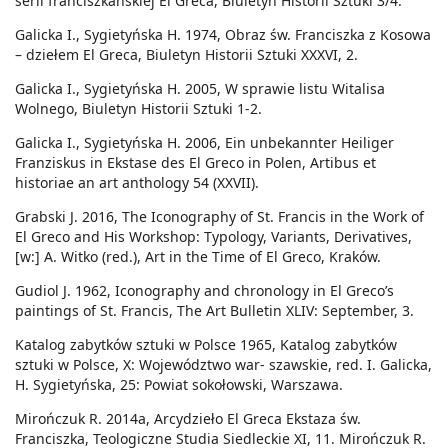
serii franciszkańskiej El Greca, Biuletyn Historii Sztuki 3/4.
Galicka I., Sygietyńska H. 1974, Obraz św. Franciszka z Kosowa
– dziełem El Greca, Biuletyn Historii Sztuki XXXVI, 2.
Galicka I., Sygietyńska H. 2005, W sprawie listu Witalisa
Wolnego, Biuletyn Historii Sztuki 1-2.
Galicka I., Sygietyńska H. 2006, Ein unbekannter Heiliger
Franziskus in Ekstase des El Greco in Polen, Artibus et
historiae an art anthology 54 (XXVII).
Grabski J. 2016, The Iconography of St. Francis in the Work of
El Greco and His Workshop: Typology, Variants, Derivatives,
[w:] A. Witko (red.), Art in the Time of El Greco, Kraków.
Gudiol J. 1962, Iconography and chronology in El Greco’s
paintings of St. Francis, The Art Bulletin XLIV: September, 3.
Katalog zabytków sztuki w Polsce 1965, Katalog zabytków
sztuki w Polsce, X: Województwo war- szawskie, red. I. Galicka,
H. Sygietyńska, 25: Powiat sokołowski, Warszawa.
Mirończuk R. 2014a, Arcydzieło El Greca Ekstaza św.
Franciszka, Teologiczne Studia Siedleckie XI, 11. Mirończuk R.