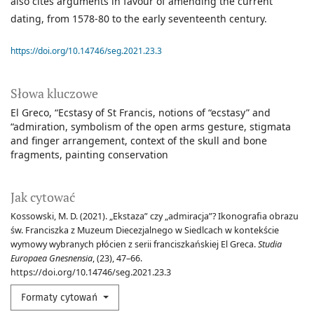
also cites arguments in favour of amending the current
dating, from 1578-80 to the early seventeenth century.
https://doi.org/10.14746/seg.2021.23.3
Słowa kluczowe
El Greco
“Ecstasy of St Francis
notions of “ecstasy” and
“admiration
symbolism of the open arms gesture
stigmata
and finger arrangement
context of the skull and bone
fragments
painting conservation
Jak cytować
Kossowski, M. D. (2021). „Ekstaza” czy „admiracja”? Ikonografia obrazu
św. Franciszka z Muzeum Diecezjalnego w Siedlcach w kontekście
wymowy wybranych płócien z serii franciszkańskiej El Greca.
Studia
Europaea Gnesnensia
, (23), 47–66.
https://doi.org/10.14746/seg.2021.23.3
Formaty cytowań