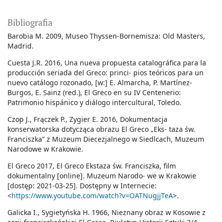
Bibliografia
Barobia M. 2009, Museo Thyssen-Bornemisza: Old Masters,
Madrid.
Cuesta J.R. 2016, Una nueva propuesta catalográfica para la
producción seriada del Greco: princi- pios teóricos para un
nuevo catálogo rozonado, [w:] E. Almarcha, P. Martínez-
Burgos, E. Sainz (red.), El Greco en su IV Centenerio:
Patrimonio hispánico y diálogo intercultural, Toledo.
Czop J., Frączek P., Zygier E. 2016, Dokumentacja
konserwatorska dotycząca obrazu El Greco „Eks- taza św.
Franciszka” z Muzeum Diecezjalnego w Siedlcach, Muzeum
Narodowe w Krakowie.
El Greco 2017, El Greco Ekstaza św. Franciszka, film
dokumentalny [online]. Muzeum Narodo- we w Krakowie
[dostęp: 2021-03-25]. Dostępny w Internecie:
<
https://www.youtube.com/watch?v=OATNugjjTeA
>.
Galicka I., Sygietyńska H. 1966, Nieznany obraz w Kosowie z