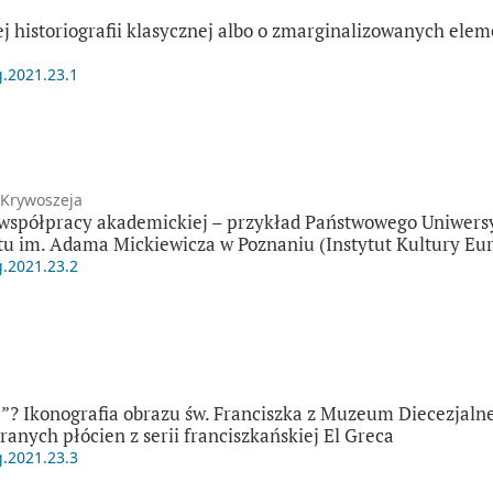
ej historiografii klasycznej albo o zmarginalizowanych e
g.2021.23.1
 Krywoszeja
współpracy akademickiej – przykład Państwowego Uniwers
u im. Adama Mickiewicza w Poznaniu (Instytut Kultury Eu
g.2021.23.2
a”? Ikonografia obrazu św. Franciszka z Muzeum Diecezjaln
nych płócien z serii franciszkańskiej El Greca
g.2021.23.3