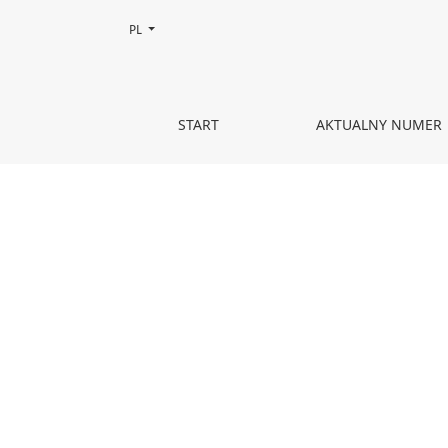
Zmień język, obecnie wybrany to:
PL
Nr 23 (2021)
START
AKTUALNY NUMER