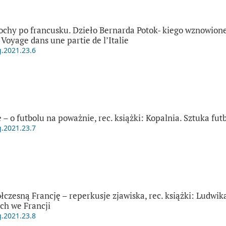
chy po francusku. Dzieło Bernarda Potok- kiego wznowione 
 Voyage dans une partie de l’Italie
g.2021.23.6
 o futbolu na poważnie, rec. książki: Kopalnia. Sztuka fut
g.2021.23.7
czesną Francję – reperkusje zjawiska, rec. książki: Ludwik
ch we Francji
g.2021.23.8