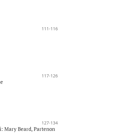
111-116
117-126
ie
127-134
żki: Mary Beard, Partenon