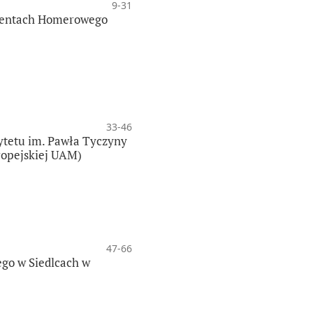
9-31
lementach Homerowego
33-46
ytetu im. Pawła Tyczyny
ropejskiej UAM)
47-66
ego w Siedlcach w