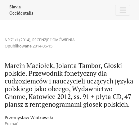
Marcin Maciołek, Jolanta Tambor, Głoski polskie. Przewodnik fo
Slavia
Occidentalis
NR 71/1 (2014)
,
RECENZJE I OMÓWIENIA
Opublikowane 2014-06-15
Marcin Maciołek, Jolanta Tambor, Głoski
polskie. Przewodnik fonetyczny dla
cudzoziemców i nauczycieli uczących języka
polskiego jako obcego, Wydawnictwo
Gnome, Katowice 2012, ss. 91 + płyta CD, 47
plansz z rentgenogramami głosek polskich.
Przemysław Wiatrowski
Poznań