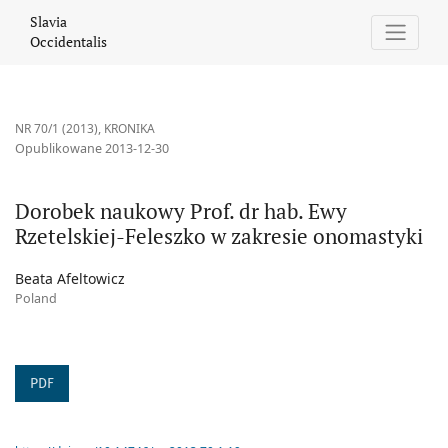
Dorobek naukowy Prof. dr hab. Ewy Rzetelskiej-Feleszko w zakre
Slavia
Occidentalis
NR 70/1 (2013)
,
KRONIKA
Opublikowane 2013-12-30
Dorobek naukowy Prof. dr hab. Ewy
Rzetelskiej-Feleszko w zakresie onomastyki
Beata Afeltowicz
Poland
PDF